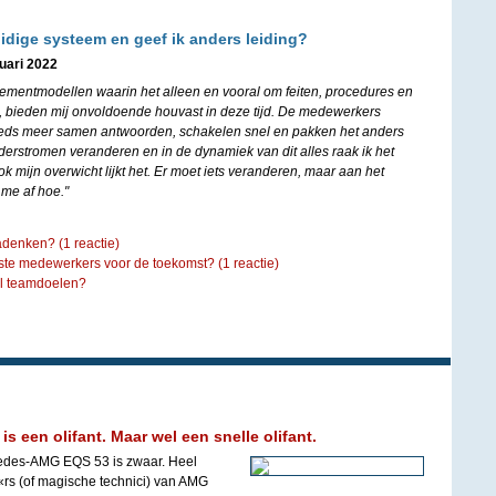
idige systeem en geef ik anders leiding?
uari 2022
mentmodellen waarin het alleen en vooral om feiten, procedures en
, bieden mij onvoldoende houvast in deze tijd. De medewerkers
eds meer samen antwoorden, schakelen snel en pakken het anders
erstromen veranderen en in de dynamiek van dit alles raak ik het
ok mijn overwicht lijkt het. Er moet iets veranderen, maar aan het
 me af hoe."
nadenken?
(1 reactie)
aste medewerkers voor de toekomst?
(1 reactie)
ol teamdoelen?
 een olifant. Maar wel een snelle olifant.
edes-AMG EQS 53 is zwaar. Heel
rs (of magische technici) van AMG