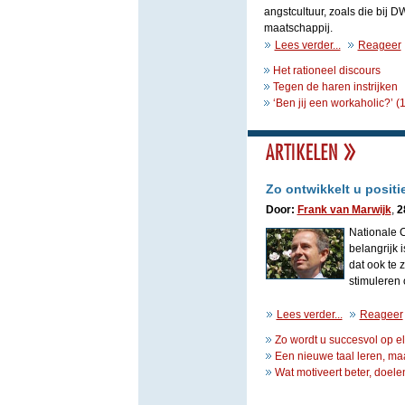
angstcultuur, zoals die bij 
maatschappij.
Lees verder...
Reageer
Het rationeel discours
Tegen de haren instrijken
‘Ben jij een workaholic?’
(1
Zo ontwikkelt u posit
Door:
Frank van Marwijk
,
2
Nationale 
belangrijk
dat ook te
stimuleren 
Lees verder...
Reageer
Zo wordt u succesvol op e
Een nieuwe taal leren, ma
Wat motiveert beter, doele