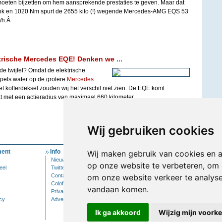
moeten bijzetten om hem aansprekende prestaties te geven. Maar dat
 pk en 1020 Nm spurt de 2655 kilo (!) wegende Mercedes-AMG EQS 53
m/h.Â
ktrische Mercedes EQE! Denken we ...
e twijfel? Omdat de elektrische
els water op de grotere
Mercedes
et kofferdeksel zouden wij het verschil niet zien. De EQE komt
 met een actieradius van maximaal 660 kilometer.
Wij gebruiken cookies
ent
Info
Mijn Account
Wij maken gebruik van cookies en 
Nieuwsbrief
Inloggen
op onze website te verbeteren, om 
eel
Twitter
Contact
om onze website verkeer te analys
Colofon
vandaan komen.
Privacy
cy
Adverteren
Ik ga akkoord
Wijzig mijn voork