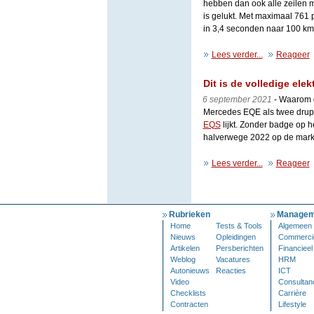
hebben dan ook alle zeilen 
is gelukt. Met maximaal 761
in 3,4 seconden naar 100 k
Lees verder...
Reageer
Dit is de volledige ele
6 september 2021
- Waarom d
Mercedes EQE als twee drupp
EQS
lijkt. Zonder badge op h
halverwege 2022 op de markt
Lees verder...
Reageer
Rubrieken
Managem
Home
Tests & Tools
Algemeen
Nieuws
Opleidingen
Commerci
Artikelen
Persberichten
Financieel
Weblog
Vacatures
HRM
Autonieuws
Reacties
ICT
Video
Consultan
Checklists
Carrière
Contracten
Lifestyle