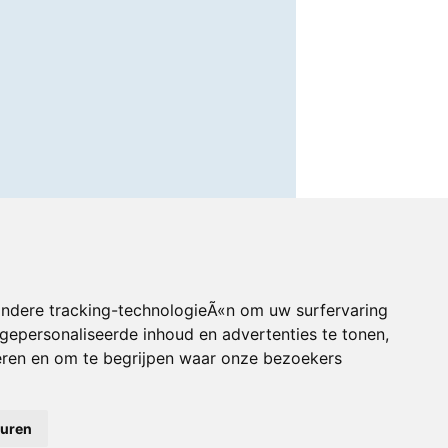
andere tracking-technologieÃ«n om uw surfervaring
gepersonaliseerde inhoud en advertenties te tonen,
eren en om te begrijpen waar onze bezoekers
euren