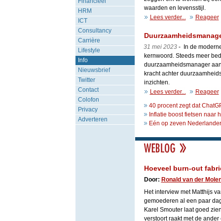
Financieel
waarden en levensstijl.
HRM
Lees verder...
Reageer
ICT
Consultancy
Duurzaamheidsmanagem
Carrière
31 mei 2023
- In de moderne
Lifestyle
kernwoord. Steeds meer bedr
Info
duurzaamheidsmanager aan. 
Nieuwsbrief
kracht achter duurzaamheidsi
Twitter
inzichten.
Contact
Lees verder...
Reageer
Colofon
40 procent zegt dat ChatG
Privacy
Inflatie boost fietsen naar 
Adverteren
Eén op zeven Nederlanders
Hoeveel burn-out fabri
Door:
Ronald van der Mole
Het interview met Matthijs 
gemoederen al een paar dage
Karel Smouter laat goed zien
verstoort raakt met de ander