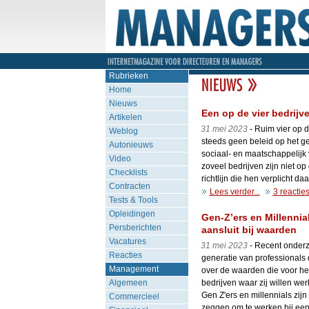
Rubrieken
Home
Nieuws
Een op de vier bedrijv
Artikelen
31 mei 2023
- Ruim vier op 
Weblog
steeds geen beleid op het g
Autonieuws
sociaal- en maatschappelijk
Video
zoveel bedrijven zijn niet 
Checklists
richtlijn die hen verplicht d
Contracten
Lees verder...
3 reactie
Tests & Tools
Opleidingen
Gen-Z’ers en Millennia
Persberichten
aansluit bij waarden
Vacatures
31 mei 2023
- Recent onderz
Reacties
generatie van professionals
Management
over de waarden die voor hen
Algemeen
bedrijven waar zij willen wer
Gen Z'ers en millennials zijn
Commercieel
zeggen om te werken bij een b