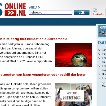
en niet bezig met klimaat en duurzaamheid
de tien bedrijven in Europa hebben nog
ebied van klimaat, duurzaamheid,
Top
 verantwoord ondernemen. Bijna net
‘Be
op de hoogte van de Europese CSRD-
Een
aar vanaf 2024 of 2025 over te rapporteren.
du
s
Eén
org
ls zouden van baan veranderen voor bedrijf dat beter
Dri
Een
cyb
oek van LinkedIn onthult een groeiende
Min
 die geen compromissen willen sluiten
 belangrijk zijn als het aankomt op de
ken. Bijna negen op de tien (87 procent)
 zelfs bereid hun huidige baan op te
edrijf dat beter aansluit bij hun