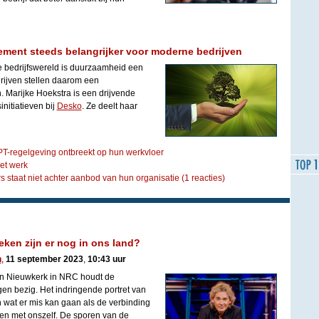
ent steeds belangrijker voor moderne bedrijven
 bedrijfswereld is duurzaamheid een
ijven stellen daarom een
Marijke Hoekstra is een drijvende
nitiatieven bij
Desko
. Ze deelt haar
PT-regelgeving ontbreekt op hun werkvloer
het werk
 staat niet achter aanbod van hun organisatie
(1 reacties)
eken zijn er nog in ons land?
n
,
11 september 2023
,
10:43 uur
van Nieuwkerk in NRC houdt de
n bezig. Het indringende portret van
 wat er mis kan gaan als de verbinding
 en met onszelf. De sporen van de