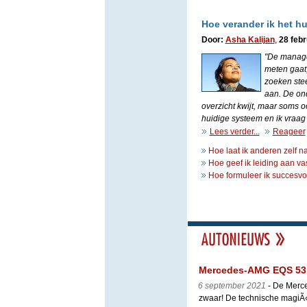
Hoe verander ik het hu
Door:
Asha Kalijan
,
28 febr
"De manage
meten gaat
zoeken ste
aan. De ond
overzicht kwijt, maar soms o
huidige systeem en ik vraag
Lees verder...
Reageer
Hoe laat ik anderen zelf 
Hoe geef ik leiding aan v
Hoe formuleer ik succesv
Mercedes-AMG EQS 53 is
6 september 2021
- De Merc
zwaar! De technische magiÃ«