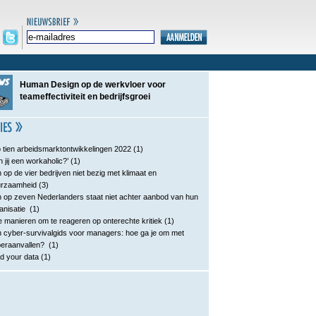
Human Design op de werkvloer voor
teameffectiviteit en bedrijfsgroei
 tien arbeidsmarktontwikkelingen 2022
(1)
n jij een workaholic?’
(1)
 op de vier bedrijven niet bezig met klimaat en
urzaamheid
(3)
 op zeven Nederlanders staat niet achter aanbod van hun
anisatie
(1)
e manieren om te reageren op onterechte kritiek
(1)
 cyber-survivalgids voor managers: hoe ga je om met
eraanvallen?
(1)
d your data
(1)