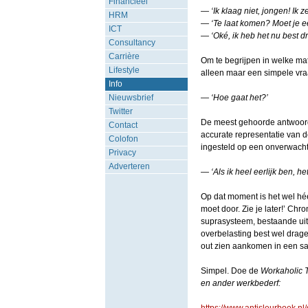
Financieel
— ‘Ik klaag niet, jongen! Ik 
HRM
— ‘Te laat komen? Moet je een
ICT
— ‘Oké, ik heb het nu best d
Consultancy
Carrière
Om te begrijpen in welke ma
Lifestyle
alleen maar een simpele vra
Info
Nieuwsbrief
— ‘Hoe gaat het?’
Twitter
De meest gehoorde antwoorde
Contact
accurate representatie van de
Colofon
ingesteld op een onverwacht
Privacy
Adverteren
— ‘Als ik heel eerlijk ben, het
Op dat moment is het wel héé
moet door. Zie je later!’ Chro
suprasysteem, bestaande uit ‘
overbelasting best wel drag
out zien aankomen in een sa
Simpel. Doe de
Workaholic T
en ander werkbederf: