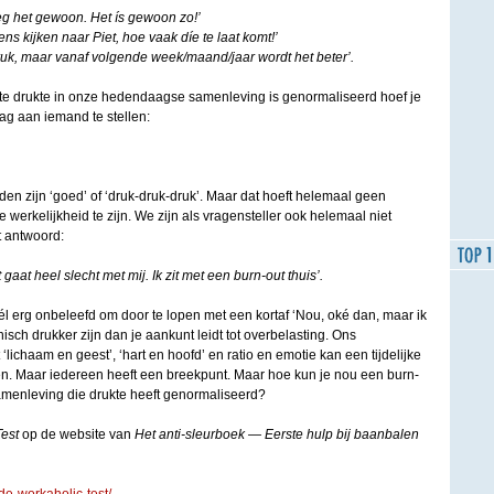
zeg het gewoon. Het ís gewoon zo!’
s kijken naar Piet, hoe vaak díe te laat komt!’
ruk, maar vanaf volgende week/maand/jaar wordt het beter’.
te drukte in onze hedendaagse samenleving is genormaliseerd hoef je
ag aan iemand te stellen:
n zijn ‘goed’ of ‘druk-druk-druk’. Maar dat hoeft helemaal geen
 werkelijkheid te zijn. We zijn als vragensteller ook helemaal niet
 antwoord:
 gaat heel slecht met mij. Ik zit met een burn-out thuis’.
l erg onbeleefd om door te lopen met een kortaf ‘Nou, oké dan, maar ik
nisch drukker zijn dan je aankunt leidt tot overbelasting. Ons
lichaam en geest’, ‘hart en hoofd’ en ratio en emotie kan een tijdelijke
en. Maar iedereen heeft een breekpunt. Maar hoe kun je nou een burn-
menleving die drukte heeft genormaliseerd?
est
op de website van
Het anti-sleurboek — Eerste hulp bij baanbalen