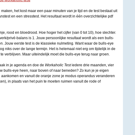
de-workaholic-test/
maken, het kost maar een paar minuten van je tijd en de test bestaat uit
test en een stresstest. Het resultaat wordt in één overzichtelijke pdf
nje, rood en bloedrood. Hoe hoger het cijfer (van 0 tot 10), hoe slechter.
rk/privé-balans is 1. Jouw persoonlijke resultaat wordt als een bulls-
n. Jouw eerste test is de klassieke nulmeting. Want waar de bulls-eye
g niks over de lange termijn. Het is helemaal niet erg om tijdelijk in de
te verblijven. Maar uiteindelijk moet die bulls-eye terug naar groen.
aak in je agenda en doe de
Workaholic Test
iedere drie maanden, vier
ouw bulls-eye heen, naar boven of naar beneden? Zo kun je je eigen
en aankomen en vanuit de oranje zone je modus operandus veranderen
en), in plaats van het puin te moeten ruimen vanuit de rode of