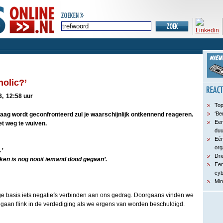
holic?’
3,
12:58 uur
Top
‘Be
vraag wordt geconfronteerd zul je waarschijnlijk ontkennend reageren.
Een
et weg te wuiven.
du
Eén
org
’
Dri
ken is nog nooit iemand dood gegaan’.
Een
cyb
Min
ige basis iets negatiefs verbinden aan ons gedrag. Doorgaans vinden we
 gaan flink in de verdediging als we ergens van worden beschuldigd.