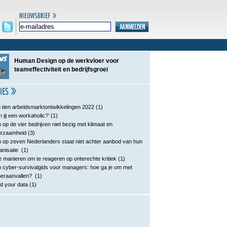
Human Design op de werkvloer voor
teameffectiviteit en bedrijfsgroei
 tien arbeidsmarktontwikkelingen 2022
(1)
n jij een workaholic?’
(1)
 op de vier bedrijven niet bezig met klimaat en
urzaamheid
(3)
 op zeven Nederlanders staat niet achter aanbod van hun
anisatie
(1)
e manieren om te reageren op onterechte kritiek
(1)
 cyber-survivalgids voor managers: hoe ga je om met
eraanvallen?
(1)
d your data
(1)