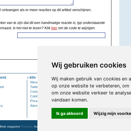
il ontvangen als er meer reacties op dit artikel verschijnen.
eker van te zijn dat dit een handmatige reactie is, typ onderstaande
rnaast. Is het niet te lezen? Klik
hier
om de code te wijzigen.
Wij gebruiken cookies
ent
Info
Mijn Account
Wij maken gebruik van cookies en 
Nieuwsbrief
Inloggen
op onze website te verbeteren, om 
eel
Twitter
Contact
om onze website verkeer te analys
Colofon
vandaan komen.
Privacy
cy
Adverteren
Ik ga akkoord
Wijzig mijn voork
Brisk magazine
Partners:
Autowereld.com
|
Personeelsnet
| ABM Financial News