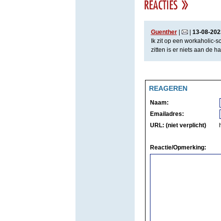
Guenther
|
|
13
-
08
-
202
Ik zit op een workaholic-sc
zitten is er niets aan de h
REAGEREN
Naam:
Emailadres:
URL: (niet verplicht)
Reactie/Opmerking: