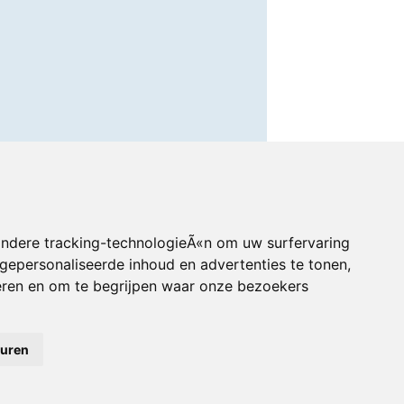
andere tracking-technologieÃ«n om uw surfervaring
gepersonaliseerde inhoud en advertenties te tonen,
eren en om te begrijpen waar onze bezoekers
euren