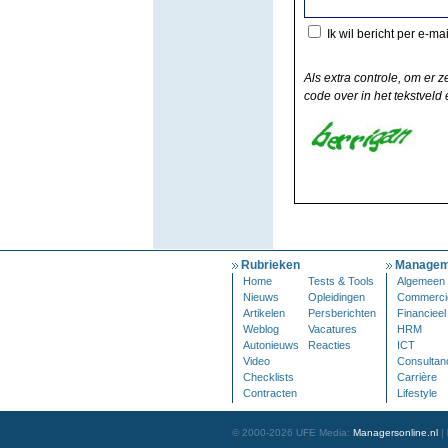
Ik wil bericht per e-ma
Als extra controle, om er z
code over in het tekstveld e
Rubrieken
Managem
Home
Tests & Tools
Algemeen
Nieuws
Opleidingen
Commerci
Artikelen
Persberichten
Financieel
Weblog
Vacatures
HRM
Autonieuws
Reacties
ICT
Video
Consultan
Checklists
Carrière
Contracten
Lifestyle
© 2000-2026 UFE Media:
Managersonline.nl
|