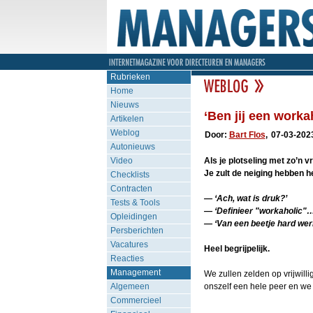
Rubrieken
Home
Nieuws
‘Ben jij een worka
Artikelen
Weblog
Door:
Bart Flos
,
07-03-202
Autonieuws
Video
Als je plotseling met zo’n 
Je zult de neiging hebben h
Checklists
Contracten
— ‘Ach, wat is druk?’
Tests & Tools
— ‘Definieer "workaholic"…
Opleidingen
— ‘Van een beetje hard wer
Persberichten
Vacatures
Heel begrijpelijk.
Reacties
Management
We zullen zelden op vrijwill
Algemeen
onszelf een hele peer en we
Commercieel