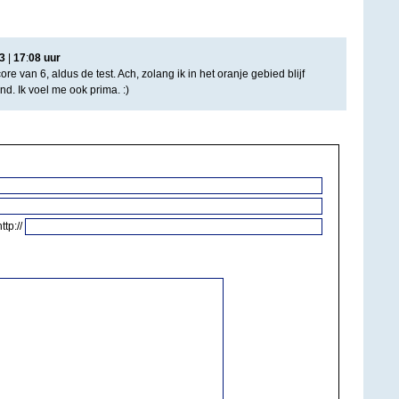
3
|
17
:
08
uur
ore van 6, aldus de test. Ach, zolang ik in het oranje gebied blijf
and. Ik voel me ook prima. :)
http://