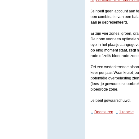
https://www.antisleurboek.nl/
Je hoeft geen account aan te 
een combinatie van een balans
aan je gepresenteerd.
Er zijn vier zones: groen, ora
De norm voor een optimale we
eye in het plaatje aangegeve
op enig moment staat, zegt no
rode of zelfs bloedrode zone 
Zet een wederkerende afspr
keer per jaar. Waar kruipt j
potentiële overbelasting zi
(lees: je gewoontes doorbrek
bloedrode zone.
Je bent gewaarschuwd.
Doorsturen
1 reactie