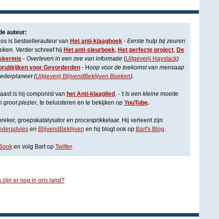
de auteur:
los is bestsellerauteur van
Het anti-klaagboek
-
Eerste hulp bij zeuren
niken.
Verder schreef hij
Het anti-sleurboek
,
Het perfecte project
,
De
skermis
-
Overleven in een zee van informatie
(
Uitgeverij Haystack
)
oruitkijken voor Gevorderden
- H
oop voor de toekomst van mensaap
ederplaneet (
Uitgeverij BlijvendBeklijven Boeken
).
ast is hij componist van
het Anti-klaaglied
, -
't Is een kleine moeite
 groot plezier
, te beluisteren en te bekijken op
YouTube
.
eker, groepskatalysator en procesprikkelaar. Hij verleent zijn
anderadvies
en
BlijvendBeklijven
en hij blogt ook op
Bart's Blog
.
Book
en volg Bart op
Twitter
.
 zijn er nog in ons land?