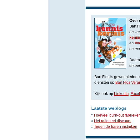
Over 
Bart F
en za
kenni
en
Vo
en mo
Daarna
en een
Bart Flos is gewoontedoorbr
diensten op
Bart Flos Ver
Kijk ook op
LinkedIn
,
Face
Laatste weblogs
Hoeveel burn-out fabrieken
Het rationeel discours
Tegen de haren instrijken