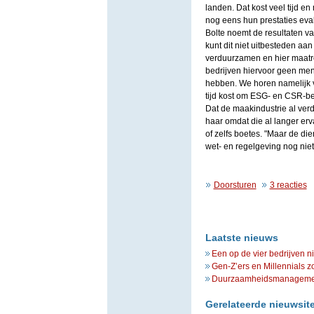
landen. Dat kost veel tijd e
nog eens hun prestaties eva
Bolte noemt de resultaten va
kunt dit niet uitbesteden aan 
verduurzamen en hier maatre
bedrijven hiervoor geen me
hebben. We horen namelijk va
tijd kost om ESG- en CSR-bele
Dat de maakindustrie al ver
haar omdat die al langer erv
of zelfs boetes. "Maar de di
wet- en regelgeving nog niet i
Doorsturen
3 reacties
Laatste nieuws
Een op de vier bedrijven n
Gen-Z’ers en Millennials z
Duurzaamheidsmanagement 
Gerelateerde nieuwsit