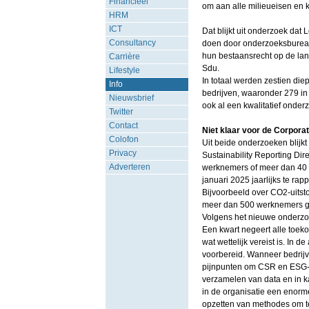
Financieel
om aan alle milieueisen en k
HRM
ICT
Dat blijkt uit onderzoek dat
Consultancy
doen door onderzoeksbureau
hun bestaansrecht op de lan
Carrière
Sdu.
Lifestyle
In totaal werden zestien di
Info
bedrijven, waaronder 279 in N
Nieuwsbrief
ook al een kwalitatief onde
Twitter
Contact
Niet klaar voor de Corporat
Colofon
Uit beide onderzoeken blijkt
Privacy
Sustainability Reporting Di
Adverteren
werknemers of meer dan 40 m
januari 2025 jaarlijks te rap
Bijvoorbeeld over CO2-uitsto
meer dan 500 werknemers geld
Volgens het nieuwe onderzo
Een kwart negeert alle toeko
wat wettelijk vereist is. In 
voorbereid. Wanneer bedrijv
pijnpunten om CSR en ESG-be
verzamelen van data en in k
in de organisatie een enorme
opzetten van methodes om te 