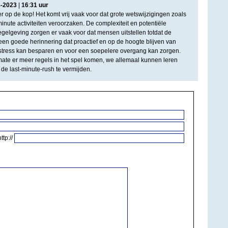
8
-
2023
|
16
:
31
uur
ker op de kop! Het komt vrij vaak voor dat grote wetswijzigingen zoals
inute activiteiten veroorzaken. De complexiteit en potentiële
egelgeving zorgen er vaak voor dat mensen uitstellen totdat de
een goede herinnering dat proactief en op de hoogte blijven van
stress kan besparen en voor een soepelere overgang kan zorgen.
ate er meer regels in het spel komen, we allemaal kunnen leren
 de last-minute-rush te vermijden.
http://