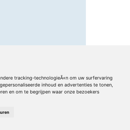
andere tracking-technologieÃ«n om uw surfervaring
gepersonaliseerde inhoud en advertenties te tonen,
eren en om te begrijpen waar onze bezoekers
euren