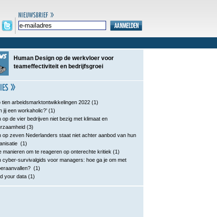
Human Design op de werkvloer voor
teameffectiviteit en bedrijfsgroei
 tien arbeidsmarktontwikkelingen 2022
(1)
n jij een workaholic?’
(1)
 op de vier bedrijven niet bezig met klimaat en
urzaamheid
(3)
 op zeven Nederlanders staat niet achter aanbod van hun
anisatie
(1)
e manieren om te reageren op onterechte kritiek
(1)
 cyber-survivalgids voor managers: hoe ga je om met
eraanvallen?
(1)
d your data
(1)