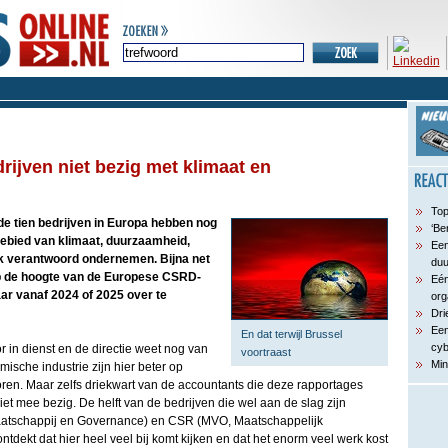
rijven niet bezig met klimaat en
Top
de tien bedrijven in Europa hebben nog
‘Be
gebied van klimaat, duurzaamheid,
Een
jk verantwoord ondernemen. Bijna net
du
 op de hoogte van de Europese CSRD-
Eén
daar vanaf 2024 of 2025 over te
org
Dri
Een
En dat terwijl Brussel
cyb
 in dienst en de directie weet nog van
voortraast
Min
mische industrie zijn hier beter op
ren. Maar zelfs driekwart van de accountants die deze rapportages
iet mee bezig. De helft van de bedrijven die wel aan de slag zijn
atschappij en Governance) en CSR (MVO, Maatschappelijk
ekt dat hier heel veel bij komt kijken en dat het enorm veel werk kost