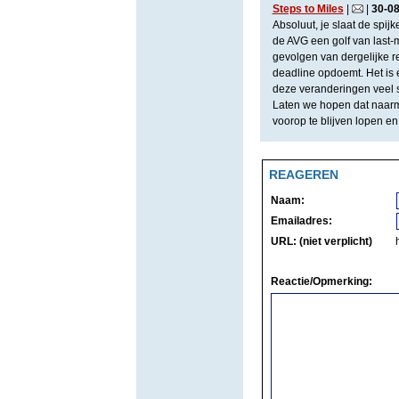
Steps to Miles
|
|
30
-
0
Absoluut, je slaat de spij
de AVG een golf van last-m
gevolgen van dergelijke r
deadline opdoemt. Het is 
deze veranderingen veel 
Laten we hopen dat naarm
voorop te blijven lopen en
REAGEREN
Naam:
Emailadres:
URL: (niet verplicht)
Reactie/Opmerking: