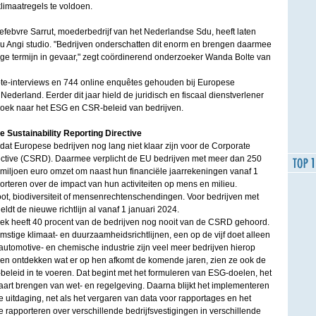
limaatregels te voldoen.
 Lefebvre Sarrut, moederbedrijf van het Nederlandse Sdu, heeft laten
 Angi studio. "Bedrijven onderschatten dit enorm en brengen daarmee
ge termijn in gevaar," zegt coördinerend onderzoeker Wanda Bolte van
epte-interviews en 744 online enquêtes gehouden bij Europese
ederland. Eerder dit jaar hield de juridisch en fiscaal dienstverlener
rzoek naar het ESG en CSR-beleid van bedrijven.
e Sustainability Reporting Directive
 dat Europese bedrijven nog lang niet klaar zijn voor de Corporate
rective (CSRD). Daarmee verplicht de EU bedrijven met meer dan 250
iljoen euro omzet om naast hun financiële jaarrekeningen vanaf 1
porteren over de impact van hun activiteiten op mens en milieu.
ot, biodiversiteit of mensenrechtenschendingen. Voor bedrijven met
t de nieuwe richtlijn al vanaf 1 januari 2024.
ek heeft 40 procent van de bedrijven nog nooit van de CSRD gehoord.
mstige klimaat- en duurzaamheidsrichtlijnen, een op de vijf doet alleen
de automotive- en chemische industrie zijn veel meer bedrijven hierop
en ontdekken wat er op hen afkomt de komende jaren, zien ze ook de
leid in te voeren. Dat begint met het formuleren van ESG-doelen, het
aart brengen van wet- en regelgeving. Daarna blijkt het implementeren
 uitdaging, net als het vergaren van data voor rapportages en het
rapporteren over verschillende bedrijfsvestigingen in verschillende