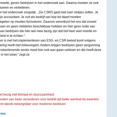
n moeite, geven bedrijven in het onderzoek aan. Daarna moeten ze ook
lueren en verbeteren.
n het onderzoek zorgelijk. ,,De CSRD gaat niet over vinkjes zetten. Je
je accountant. Je zult als bedrijf van kop tot staart moeten
gelen op moeten formuleren. Daarom verontrust het ons dat zoveel
nsen en geen middelen beschikbaar hebben en hier geen notie van
n bedrijven die hier wel mee bezig zijn dat het heel veel moeite en
id in te richten."
der is met het implementeren van ESG- en CSR-beleid komt volgens
aring heeft met milieuregels. Anders krijgen bedrijven geen vergunning
enstverlenende sector moet hier ook aan gaan voldoen en die heeft deze
n het vizier," zegt ze.
iet bezig met klimaat en duurzaamheid
ouden van baan veranderen voor bedrijf dat beter aansluit bij waarden
steeds belangrijker voor moderne bedrijven
ems