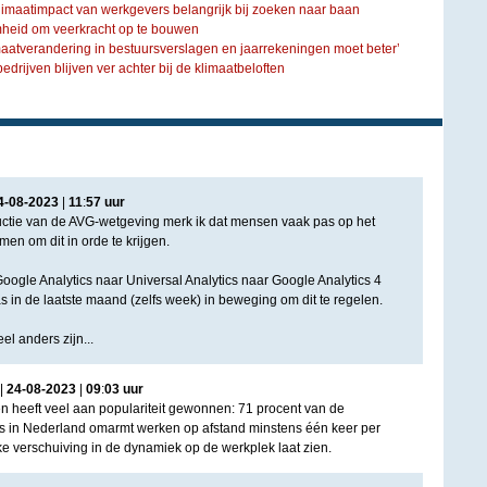
limaatimpact van werkgevers belangrijk bij zoeken naar baan
eid om veerkracht op te bouwen
imaatverandering in bestuursverslagen en jaarrekeningen moet beter’
drijven blijven ver achter bij de klimaatbeloften
4
-
08
-
2023
|
11
:
57
uur
ductie van de AVG-wetgeving merk ik dat mensen vaak pas op het
men om dit in orde te krijgen.
oogle Analytics naar Universal Analytics naar Google Analytics 4
 in de laatste maand (zelfs week) in beweging om dit te regelen.
eel anders zijn...
|
24
-
08
-
2023
|
09
:
03
uur
en heeft veel aan populariteit gewonnen: 71 procent van de
in Nederland omarmt werken op afstand minstens één keer per
e verschuiving in de dynamiek op de werkplek laat zien.