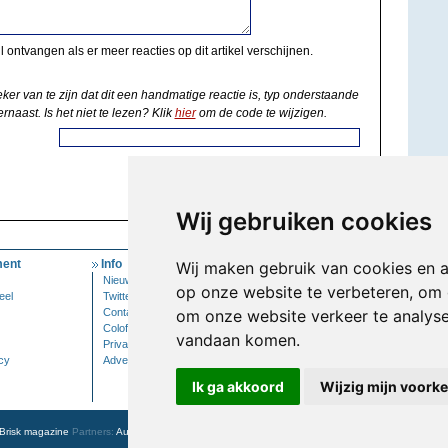
il ontvangen als er meer reacties op dit artikel verschijnen.
eker van te zijn dat dit een handmatige reactie is, typ onderstaande
rnaast. Is het niet te lezen? Klik
hier
om de code te wijzigen.
Wij gebruiken cookies
ent
Info
Mijn Account
Wij maken gebruik van cookies en 
Nieuwsbrief
Inloggen
op onze website te verbeteren, om 
eel
Twitter
Contact
om onze website verkeer te analys
Colofon
vandaan komen.
Privacy
cy
Adverteren
Ik ga akkoord
Wijzig mijn voork
Brisk magazine
Partners:
Autowereld.com
|
Personeelsnet
| ABM Financial News