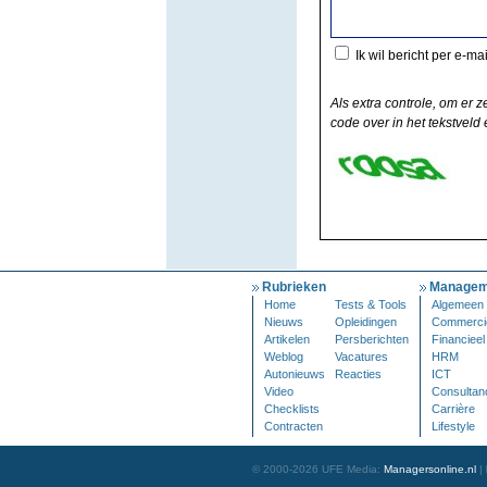
Ik wil bericht per e-ma
Als extra controle, om er z
code over in het tekstveld e
Rubrieken
Managem
Home
Tests & Tools
Algemeen
Nieuws
Opleidingen
Commerci
Artikelen
Persberichten
Financieel
Weblog
Vacatures
HRM
Autonieuws
Reacties
ICT
Video
Consultan
Checklists
Carrière
Contracten
Lifestyle
© 2000-2026 UFE Media:
Managersonline.nl
|