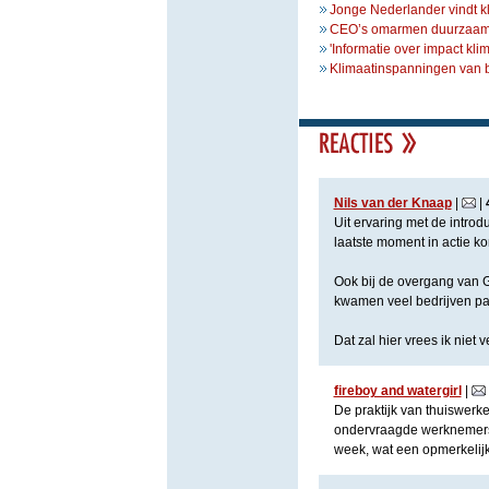
Jonge Nederlander vindt k
CEO’s omarmen duurzaamh
'Informatie over impact kl
Klimaatinspanningen van be
Nils van der Knaap
|
|
Uit ervaring met de intro
laatste moment in actie ko
Ook bij de overgang van G
kwamen veel bedrijven pas
Dat zal hier vrees ik niet v
fireboy and watergirl
|
De praktijk van thuiswerk
ondervraagde werknemers 
week, wat een opmerkelijk