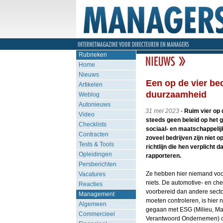
Rubrieken
Home
Nieuws
Een op de vier bed
Artikelen
duurzaamheid
Weblog
Autonieuws
31 mei 2023
-
Ruim vier op 
Video
steeds geen beleid op het 
Checklists
sociaal- en maatschappeli
Contracten
zoveel bedrijven zijn niet
Tests & Tools
richtlijn die hen verplicht 
Opleidingen
rapporteren.
Persberichten
Ze hebben hier niemand voor
Vacatures
niets. De automotive- en che
Reacties
voorbereid dan andere secto
Management
moeten controleren, is hier n
Algemeen
gegaan met ESG (Milieu, Ma
Commercieel
Verantwoord Ondernemen) ontd