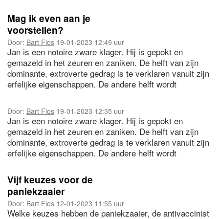
geprotesteer, giert het uit van genoegen over onze
initiële gevoelens en gedachten.
Mag ik even aan je
voorstellen?
Door:
Bart Flos
19-01-2023 12:49 uur
Jan is een notoire zware klager. Hij is gepokt en
gemazeld in het zeuren en zaniken. De helft van zijn
dominante, extroverte gedrag is te verklaren vanuit zijn
erfelijke eigenschappen. De andere helft wordt
veroorzaakt door omgevingsfactoren. Maar Jan vindt
van zichzelf helemaal niet dat-ie klaagt! Ándere mensen
Door:
Bart Flos
19-01-2023 12:35 uur
klagen. Dat is de klaagparadox. Zelf vindt hij zich
Jan is een notoire zware klager. Hij is gepokt en
namelijk een hele peer, een passioneel mens maar hij
gemazeld in het zeuren en zaniken. De helft van zijn
maakt zich wél voortdurend zorgen over van alles.
dominante, extroverte gedrag is te verklaren vanuit zijn
erfelijke eigenschappen. De andere helft wordt
veroorzaakt door omgevingsfactoren. Maar Jan vindt
van zichzelf helemaal niet dat-ie klaagt! Ándere mensen
Vijf keuzes voor de
klagen. Dat is de klaagparadox. Zelf vindt hij zichzelf
paniekzaaier
namelijk een hele peer, een passioneel mens maar hij
Door:
Bart Flos
12-01-2023 11:55 uur
maakt zich wél voortdurend zorgen over van alles.
Welke keuzes hebben de paniekzaaier, de antivaccinist