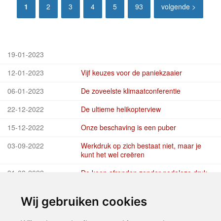
laten?
1
2
3
4
5
93
volgende >
19-01-2023
12-01-2023
Vijf keuzes voor de paniekzaaier
06-01-2023
De zoveelste klimaatconferentie
22-12-2022
De ultieme helikopterview
15-12-2022
Onze beschaving is een puber
03-09-2022
Werkdruk op zich bestaat niet, maar je
kunt het wel creëren
31-08-2022
De koop afronden zonder nodeloze druk
uit te oefenen
Wij gebruiken cookies
24-08-2022
Verkopen op de automatische piloot?
21-06-2022
Timemanagement is eigenlijk grote onzin!