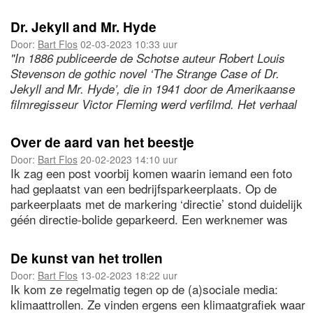
— ‘Definieer "workaholic"…’
— ‘Van een beetje hard werken is nog nooit iemand dood
Dr. Jekyll and Mr. Hyde
gegaan’.
Door:
Bart Flos
02-03-2023 10:33 uur
"In 1886 publiceerde de Schotse auteur Robert Louis
Heel begrijpelijk.
Stevenson de gothic novel ‘The Strange Case of Dr.
Jekyll and Mr. Hyde’, die in 1941 door de Amerikaanse
filmregisseur Victor Fleming werd verfilmd. Het verhaal
gaat over een extreme vorm van schizofrenie, waarbij
een sympathieke persoon van goede natuur, Henry
Over de aard van het beestje
Jekyll, onder invloed van een chemisch brouwsel
Door:
Bart Flos
20-02-2023 14:10 uur
transformeert tot een moorddadige crimineel, Edward
Ik zag een post voorbij komen waarin iemand een foto
"
Hyde.
had geplaatst van een bedrijfsparkeerplaats. Op de
parkeerplaats met de markering ‘directie’ stond duidelijk
géén directie-bolide geparkeerd. Een werknemer was
blijkbaar zo brutaal geweest zijn autootje daar neer te
zetten.
De kunst van het trollen
Door:
Bart Flos
13-02-2023 18:22 uur
Ik kom ze regelmatig tegen op de (a)sociale media:
klimaattrollen. Ze vinden ergens een klimaatgrafiek waar