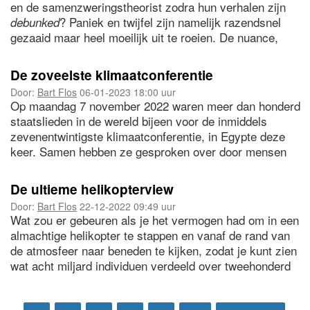
en de samenzweringstheorist zodra hun verhalen zijn
? Paniek en twijfel zijn namelijk razendsnel
debunked
gezaaid maar heel moeilijk uit te roeien. De nuance,
observatie, onderzoek, feiten en bewijs zijn, helaas,
geen goede onkruidbestrijders. Wie het eerst komt, wie
De zoveelste klimaatconferentie
het eerst ‘maait’.
Door:
Bart Flos
06-01-2023 18:00 uur
Op maandag 7 november 2022 waren meer dan honderd
staatslieden in de wereld bijeen voor de inmiddels
zevenentwintigste klimaatconferentie, in Egypte deze
keer. Samen hebben ze gesproken over door mensen
veroorzaakte klimaatverandering, die inmiddels geen
plek op aarde onberoerd laat en zelfs aan het versnellen
De ultieme helikopterview
is. Zou het ook maar iets veranderen, denk je?
Door:
Bart Flos
22-12-2022 09:49 uur
Wat zou er gebeuren als je het vermogen had om in een
almachtige helikopter te stappen en vanaf de rand van
de atmosfeer naar beneden te kijken, zodat je kunt zien
wat acht miljard individuen verdeeld over tweehonderd
landen aan het doen zijn, zowel zakelijk als privé? Zou
dat ook maar iets veranderen aan jouw eigen doen en