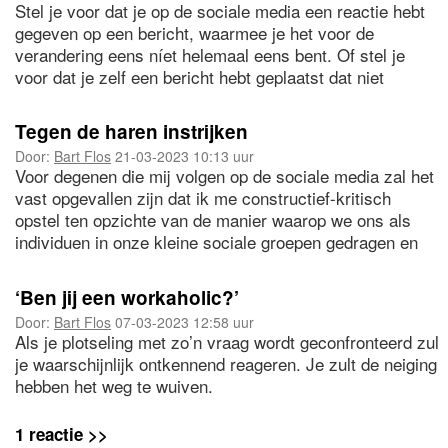
Stel je voor dat je op de sociale media een reactie hebt
gegeven op een bericht, waarmee je het voor de
verandering eens níet helemaal eens bent. Of stel je
voor dat je zelf een bericht hebt geplaatst dat niet
strookt met de gangbare opinie: je strijkt tegen de haren
in.
Tegen de haren instrijken
Door:
Bart Flos
21-03-2023 10:13 uur
Voor degenen die mij volgen op de sociale media zal het
vast opgevallen zijn dat ik me constructief-kritisch
opstel ten opzichte van de manier waarop we ons als
individuen in onze kleine sociale groepen gedragen en
wat de effecten daarvan zijn op onze organisaties, de
samenleving en de menselijke beschaving als geheel.
‘Ben jij een workaholic?’
Door:
Bart Flos
07-03-2023 12:58 uur
Als je plotseling met zo’n vraag wordt geconfronteerd zul
je waarschijnlijk ontkennend reageren. Je zult de neiging
hebben het weg te wuiven.
— ‘Ach, wat is druk?’
1 reactie >>