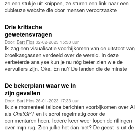
ze een stukje uit knippen, ze sturen een link naar een
dubieuze website die door mensen veroorzaakte
klimaatverandering ontkent of ze zeggen ‘in 1976 was
het óók heel warm’.
Drie kritische
gewetensvragen
Door:
Bart Flos
02-02-2023 15:30 uur
Ik zag een visualisatie voorbijkomen van de uitstoot van
broeikasgassen verdeeld over de wereld. In deze
verbeterde analyse kun je nu nóg beter zien wie de
vervuilers zijn. Oké. En nu? De landen die de minste
broeikasgassen uitstoten, zowel historisch als op dit
moment, hebben het minste kapitaal om terug te
De bekerplant waar we in
vechten.
zijn gevallen
Door:
Bart Flos
26-01-2023 17:33 uur
Ik zie momenteel talloze berichten voorbijkomen over AI
als
en ik scrol regelmatig door de
ChatGPT
commentaren heen. Iedere keer weer lopen de rillingen
over mijn rug. Zien jullie het dan niet? De geest is uit de
fles! En hij lacht om ons gekronkel, geneuzel en