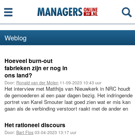
Menu
Se
Weblog
Hoeveel burn-out
fabrieken zijn er nog in
ons land?
Door:
Ronald van der Molen
11-09-2023 10:43 uur
Het interview met Matthijs van Nieuwkerk in NRC houdt
de gemoederen al een paar dagen bezig. Het indringende
portret van Karel Smouter laat goed zien wat er mis kan
gaan als de verbinding verstoort raakt met de ander en
met onszelf. De sporen van de angstcultuur, zoals die bij
DWDD gold, zijn diep doortrokken in onze maatschappij.
Het rationeel discours
Door:
Bart Flos
03-04-2023 13:17 uur