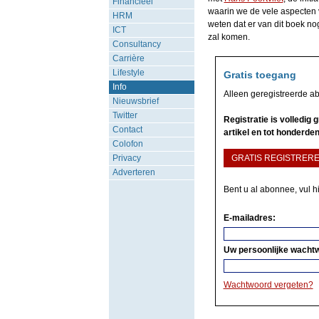
Financieel
waarin we de vele aspecten 
HRM
weten dat er van dit boek n
ICT
zal komen.
Consultancy
Carrière
Lifestyle
Gratis toegang
Info
Alleen geregistreerde a
Nieuwsbrief
Twitter
Registratie is volledig
Contact
artikel en tot honderden
Colofon
Privacy
GRATIS REGISTRER
Adverteren
Bent u al abonnee, vul h
E-mailadres:
Uw persoonlijke wacht
Wachtwoord vergeten?