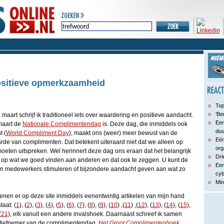
ositieve opmerkzaamheid
Top
‘Be
aart schrijf ik traditioneel iets over waardering en positieve aandacht.
Een
 maart de
Nationale Complimentendag
is. Deze dag, die inmiddels ook
du
t (
World Compliment Day
), maakt ons (weer) meer bewust van de
Eén
de van complimenten. Dat betekent uiteraard niet dat we alleen op
org
eten uitspreken. Wel herinnert deze dag ons eraan dat het belangrijk
Dri
 op wat we goed vinden aan anderen en dat ook te zeggen. U kunt de
Een
n medewerkers stimuleren of bijzondere aandacht geven aan wat zo
cyb
Min
enen er op deze site inmiddels eenentwintig artikelen van mijn hand
aat: (
1
), (
2
), (
3
), (
4
), (
5
), (
6
), (
7
), (
8
), (
9
), (
10
) ,(
11
) ,(
12
), (
13
), (
14
), (
15
),
(
21
), elk vanuit een andere invalshoek. Daarnaast schreef ik samen
tiatiefnemer van de complimentendag,
Het Groot Complimentenboek
,