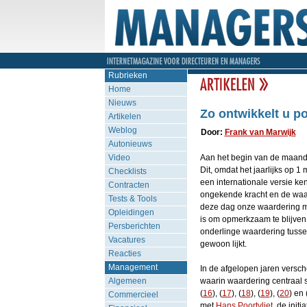
Rubrieken
Home
Nieuws
Zo ontwikkelt u p
Artikelen
Weblog
Door:
Frank van Marwijk
Autonieuws
Video
Aan het begin van de maand m
Dit, omdat het jaarlijks op 1
Checklists
een internationale versie ken
Contracten
ongekende kracht en de waar
Tests & Tools
deze dag onze waardering mo
Opleidingen
is om opmerkzaam te blijven
Persberichten
onderlinge waardering tusse
Vacatures
gewoon lijkt.
Reacties
Management
In de afgelopen jaren versch
Algemeen
waarin waardering centraal st
(
16
), (
17
), (
18
), (
19
), (
20
) en 
Commercieel
met
Hans Poortvliet
, de ini