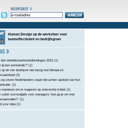
Human Design op de werkvloer voor
teameffectiviteit en bedrijfsgroei
 tien arbeidsmarktontwikkelingen 2022
(1)
n jij een workaholic?’
(1)
 op de vier bedrijven niet bezig met klimaat en
urzaamheid
(3)
 op zeven Nederlanders staat niet achter aanbod van hun
anisatie
(1)
e manieren om te reageren op onterechte kritiek
(1)
 cyber-survivalgids voor managers: hoe ga je om met
eraanvallen?
(1)
d your data
(1)