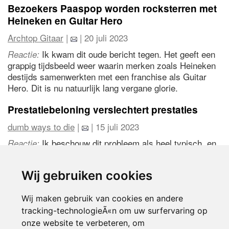
Bezoekers Paaspop worden rocksterren met
Heineken en Guitar Hero
Archtop Gitaar
|
| 20 juli 2023
Ik kwam dit oude bericht tegen. Het geeft een
Reactie:
grappig tijdsbeeld weer waarin merken zoals Heineken
destijds samenwerkten met een franchise als Guitar
Hero. Dit is nu natuurlijk lang vergane glorie.
Prestatiebeloning verslechtert prestaties
dumb ways to die
|
| 15 juli 2023
Ik beschouw dit probleem als heel typisch, en
Reactie:
het belemmert de reguliere activiteiten van werknemers
niet.
Wij gebruiken cookies
Wij maken gebruik van cookies en andere
1
2
3
4
5
2480
volgende >
tracking-technologieÃ«n om uw surfervaring op
onze website te verbeteren, om