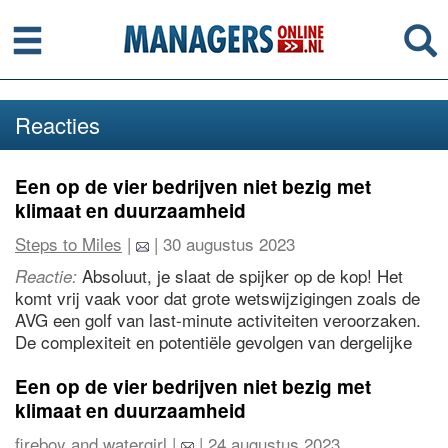
Menu
Se
Reacties
Een op de vier bedrijven niet bezig met
klimaat en duurzaamheid
Steps to Miles
|
| 30 augustus 2023
Absoluut, je slaat de spijker op de kop! Het
Reactie:
komt vrij vaak voor dat grote wetswijzigingen zoals de
AVG een golf van last-minute activiteiten veroorzaken.
De complexiteit en potentiële gevolgen van dergelijke
regelgeving zorgen er vaak voor dat mensen uitstellen
totdat de deadline opdoemt. Het is een goede
Een op de vier bedrijven niet bezig met
herinnering dat proactief en op de hoogte blijven van
klimaat en duurzaamheid
deze veranderingen veel stress kan besparen en voor
fireboy and watergirl
|
| 24 augustus 2023