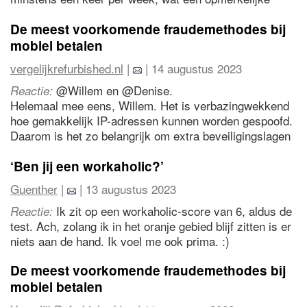
verschuiving in de dynamiek op de werkplek laat zien.
De meest voorkomende fraudemethodes bij
mobiel betalen
vergelijkrefurbished.nl
|
| 14 augustus 2023
@Willem en @Denise.
Reactie:
Helemaal mee eens, Willem. Het is verbazingwekkend
hoe gemakkelijk IP-adressen kunnen worden gespoofd.
Daarom is het zo belangrijk om extra beveiligingslagen
toe te voegen, zoals multifactor-authenticatie.
Overigens, als we het hebben over betrouwbaarheid,
‘Ben jij een workaholic?’
refurbished apparaten zijn een geweldige manier om
Guenther
|
| 13 augustus 2023
technologie te hergebruiken en te zorgen voor
duurzaamheid, terwijl ze nog steeds de nodige
Ik zit op een workaholic-score van 6, aldus de
Reactie:
beveiligingsfuncties bieden. Het is altijd goed om zowel
test. Ach, zolang ik in het oranje gebied blijf zitten is er
onze digitale als fysieke voetafdruk te minimaliseren.
niets aan de hand. Ik voel me ook prima. :)
De meest voorkomende fraudemethodes bij
mobiel betalen