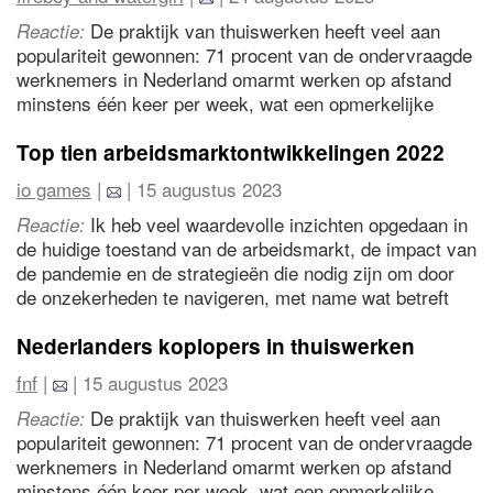
een soepelere overgang kan zorgen. Laten we hopen
dat naarmate er meer regels in het spel komen, we
De praktijk van thuiswerken heeft veel aan
Reactie:
allemaal kunnen leren voorop te blijven lopen en de
populariteit gewonnen: 71 procent van de ondervraagde
last-minute-rush te vermijden.
werknemers in Nederland omarmt werken op afstand
minstens één keer per week, wat een opmerkelijke
verschuiving in de dynamiek op de werkplek laat zien.
Top tien arbeidsmarktontwikkelingen 2022
io games
|
| 15 augustus 2023
Ik heb veel waardevolle inzichten opgedaan in
Reactie:
de huidige toestand van de arbeidsmarkt, de impact van
de pandemie en de strategieën die nodig zijn om door
de onzekerheden te navigeren, met name wat betreft
het aantrekken van baanwisselaars en het belang van
employer branding.
Nederlanders koplopers in thuiswerken
fnf
|
| 15 augustus 2023
De praktijk van thuiswerken heeft veel aan
Reactie:
populariteit gewonnen: 71 procent van de ondervraagde
werknemers in Nederland omarmt werken op afstand
minstens één keer per week, wat een opmerkelijke