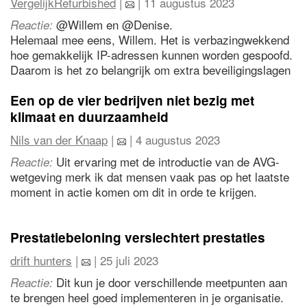
VergelijkRefurbished
|
| 11 augustus 2023
@Willem en @Denise.
Reactie:
Helemaal mee eens, Willem. Het is verbazingwekkend
hoe gemakkelijk IP-adressen kunnen worden gespoofd.
Daarom is het zo belangrijk om extra beveiligingslagen
toe te voegen, zoals multifactor-authenticatie.
Overigens, als we het hebben over betrouwbaarheid,
Een op de vier bedrijven niet bezig met
refurbished apparaten zijn een geweldige manier om
klimaat en duurzaamheid
technologie te hergebruiken en te zorgen voor
Nils van der Knaap
|
| 4 augustus 2023
duurzaamheid, terwijl ze nog steeds de nodige
beveiligingsfuncties bieden. Het is altijd goed om zowel
Uit ervaring met de introductie van de AVG-
Reactie:
onze digitale als fysieke voetafdruk te minimaliseren.
wetgeving merk ik dat mensen vaak pas op het laatste
moment in actie komen om dit in orde te krijgen.
Ook bij de overgang van Google Analytics naar
Universal Analytics naar Google Analytics 4 kwamen
Prestatiebeloning verslechtert prestaties
veel bedrijven pas in de laatste maand (zelfs week) in
drift hunters
|
| 25 juli 2023
beweging om dit te regelen.
Dit kun je door verschillende meetpunten aan
Reactie:
Dat zal hier vrees ik niet veel anders zijn...
te brengen heel goed implementeren in je organisatie.