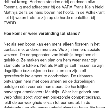
driftbui kreeg. Anderen stonden erbij en deden niks.
Toenmalig mediadirecteur bij de VARA Frans Klein hield
Matthijs zelfs de hand boven het hoofd. In de Volkskrant
liet hij weten trots te zijn op de harde mentaliteit bij
DWDD.
Hoe komt er weer verbinding tot stand?
Net als een boom kan een mens alleen floreren in het
contact met anderen mensen. We zijn immers sociale
wezens. De dorpsgenoten van Matthijs begrijpen dit
gelukkig. Ze maken een plan om hem weer naar zijn
stamcafé te lokken. Net als Matthijs zelf missen ze zijn
dagelijkse bezoekjes en besluiten om zijn zelf
gecreëerde isolement te doorbreken. De uitbaters
ontvangen hem met open armen en de dorpelingen
betuigen één voor één hun steun. De hartelijke
ontvangst emotioneert Matthijs. Waar het gebrek aan
verbinding zorgt voor een ongezonde competitiedrang,
leidt de aanwezigheid ervan tot eerherstel. In de
duisternis van zijn eenzaamheid gloort er hoop. En hoop