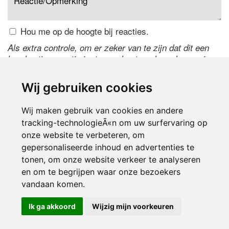
Hou me op de hoogte bij reacties.
Als extra controle, om er zeker van te zijn dat dit een
handmatige reactie is, typ onderstaande code over in
het tekstveld ernaast. Is het niet te lezen? Klik
hier
om
de code te wijzigen.
Wij gebruiken cookies
Wij maken gebruik van cookies en andere
tracking-technologieÃ«n om uw surfervaring op
onze website te verbeteren, om
gepersonaliseerde inhoud en advertenties te
tonen, om onze website verkeer te analyseren
en om te begrijpen waar onze bezoekers
Inloggen
vandaan komen.
Ik ga akkoord
Wijzig mijn voorkeuren
© 2000-2026 UFE Media:
Managersonline.nl
|
Brisk magazine
Partners:
Autowereld.com
|
Personeelsnet
| ABM Financial News