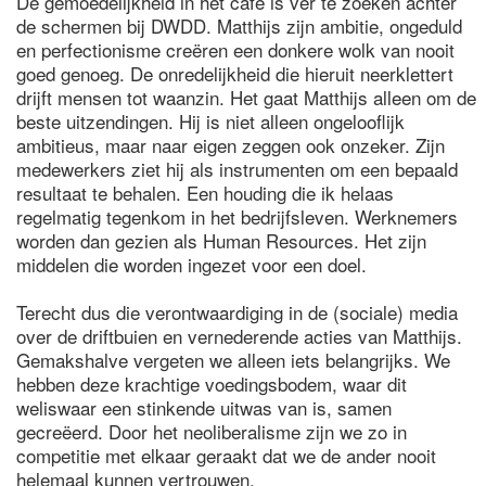
De gemoedelijkheid in het café is ver te zoeken achter
de schermen bij DWDD. Matthijs zijn ambitie, ongeduld
en perfectionisme creëren een donkere wolk van nooit
goed genoeg. De onredelijkheid die hieruit neerklettert
drijft mensen tot waanzin. Het gaat Matthijs alleen om de
beste uitzendingen. Hij is niet alleen ongelooflijk
ambitieus, maar naar eigen zeggen ook onzeker. Zijn
medewerkers ziet hij als instrumenten om een bepaald
resultaat te behalen. Een houding die ik helaas
regelmatig tegenkom in het bedrijfsleven. Werknemers
worden dan gezien als Human Resources. Het zijn
middelen die worden ingezet voor een doel.
Terecht dus die verontwaardiging in de (sociale) media
over de driftbuien en vernederende acties van Matthijs.
Gemakshalve vergeten we alleen iets belangrijks. We
hebben deze krachtige voedingsbodem, waar dit
weliswaar een stinkende uitwas van is, samen
gecreëerd. Door het neoliberalisme zijn we zo in
competitie met elkaar geraakt dat we de ander nooit
helemaal kunnen vertrouwen.