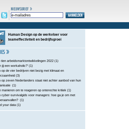
Human Design op de werkvloer voor
teameffectiviteit en bedrijfsgroei
 tien arbeidsmarktontwikkelingen 2022
(1)
n jij een workaholic?’
(1)
 op de vier bedrijven niet bezig met klimaat en
urzaamheid
(3)
 op zeven Nederlanders staat niet achter aanbod van hun
anisatie
(1)
e manieren om te reageren op onterechte kritiek
(1)
 cyber-survivalgids voor managers: hoe ga je om met
eraanvallen?
(1)
d your data
(1)