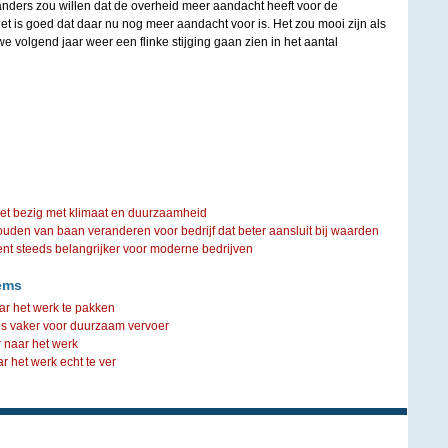
anders zou willen dat de overheid meer aandacht heeft voor de
het is goed dat daar nu nog meer aandacht voor is. Het zou mooi zijn als
 we volgend jaar weer een flinke stijging gaan zien in het aantal
iet bezig met klimaat en duurzaamheid
ouden van baan veranderen voor bedrijf dat beter aansluit bij waarden
steeds belangrijker voor moderne bedrijven
ems
aar het werk te pakken
s vaker voor duurzaam vervoer
 naar het werk
ar het werk echt te ver