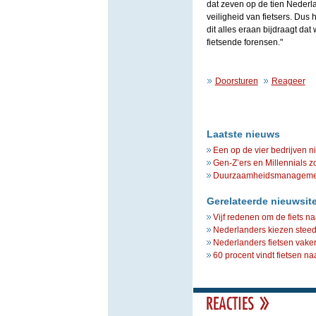
dat zeven op de tien Nederl
veiligheid van fietsers. Dus 
dit alles eraan bijdraagt dat
fietsende forensen."
Doorsturen
Reageer
Laatste nieuws
Een op de vier bedrijven n
Gen-Z’ers en Millennials z
Duurzaamheidsmanagement 
Gerelateerde nieuwsit
Vijf redenen om de fiets n
Nederlanders kiezen steed
Nederlanders fietsen vaker
60 procent vindt fietsen na