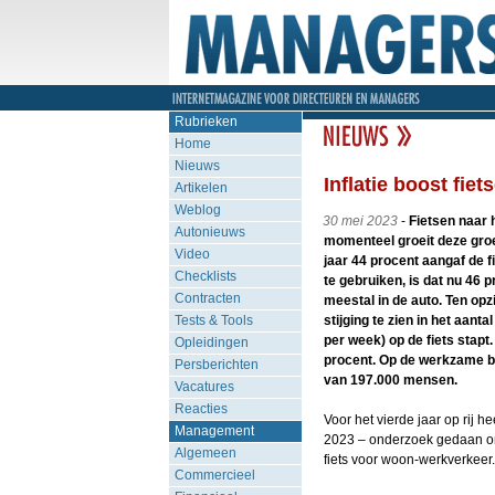
Rubrieken
Home
Nieuws
Inflatie boost fie
Artikelen
Weblog
30 mei 2023
-
Fietsen naar h
Autonieuws
momenteel groeit deze groep
Video
jaar 44 procent aangaf de 
Checklists
te gebruiken, is dat nu 46 
Contracten
meestal in de auto. Ten opzi
Tests & Tools
stijging te zien in het aant
per week) op de fiets stapt.
Opleidingen
procent. Op de werkzame be
Persberichten
van 197.000 mensen.
Vacatures
Reacties
Voor het vierde jaar op rij 
Management
2023 – onderzoek gedaan on
Algemeen
fiets voor woon-werkverkeer.
Commercieel