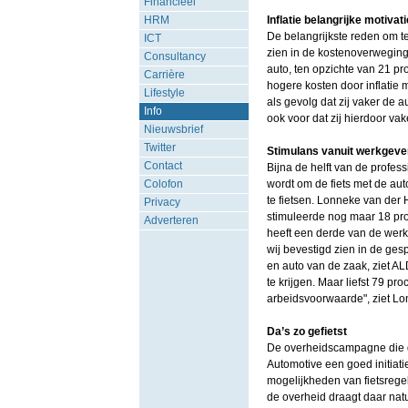
Financieel
HRM
Inflatie belangrijke motivati
De belangrijkste reden om te fi
ICT
zien in de kostenoverweging.
Consultancy
auto, ten opzichte van 21 pr
Carrière
hogere kosten door inflatie
Lifestyle
als gevolg dat zij vaker de 
Info
ook voor dat zij hierdoor vak
Nieuwsbrief
Twitter
Stimulans vanuit werkgeve
Contact
Bijna de helft van de profes
Colofon
wordt om de fiets met de au
te fietsen. Lonneke van der 
Privacy
stimuleerde nog maar 18 pro
Adverteren
heeft een derde van de werk
wij bevestigd zien in de gesp
en auto van de zaak, ziet A
te krijgen. Maar liefst 79 p
arbeidsvoorwaarde", ziet L
Da’s zo gefietst
De overheidscampagne die de
Automotive een goed initiati
mogelijkheden van fietsreg
de overheid draagt daar natuu