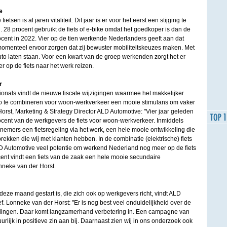
e
etsen is al jaren vitaliteit. Dit jaar is er voor het eerst een stijging te
 28 procent gebruikt de fiets of e-bike omdat het goedkoper is dan de
ocent in 2022. Vier op de tien werkende Nederlanders geeft aan dat
 momenteel ervoor zorgen dat zij bewuster mobiliteitskeuzes maken. Met
auto laten staan. Voor een kwart van de groep werkenden zorgt het er
er op de fiets naar het werk reizen.
r
sionals vindt de nieuwe fiscale wijzigingen waarmee het makkelijker
to te combineren voor woon-werkverkeer een mooie stimulans om vaker
Horst, Marketing & Strategy Director ALD Automotive: "Vier jaar geleden
cent van de werkgevers de fiets voor woon-werkverkeer. Inmiddels
nemers een fietsregeling via het werk, een hele mooie ontwikkeling die
rekken die wij met klanten hebben. In de combinatie (elektrische) fiets
LD Automotive veel potentie om werkend Nederland nog meer op de fiets
rocent vindt een fiets van de zaak een hele mooie secundaire
onneke van der Horst.
ze maand gestart is, die zich ook op werkgevers richt, vindt ALD
ef. Lonneke van der Horst: "Er is nog best veel onduidelijkheid over de
elingen. Daar komt langzamerhand verbetering in. Een campagne van
rlijk in positieve zin aan bij. Daarnaast zien wij in ons onderzoek ook