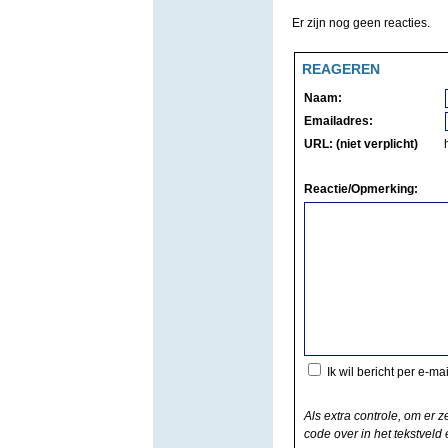
Er zijn nog geen reacties.
REAGEREN
Naam:
Emailadres:
URL: (niet verplicht)
Reactie/Opmerking:
Ik wil bericht per e-ma
Als extra controle, om er z
code over in het tekstveld e