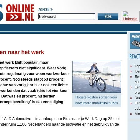
tsen naar het werk
et werk blijft populair, maar
Top
 fietsers niet significant. Waar vorig
‘Be
fiets regelmatig voor woon-werkverkeer
Een
procent. Nog steeds stapt 53 procent
du
chte van vorig jaar is er ook een lichte
Eén
al werkenden dat vaak (drie tot vier keer
org
 Dat was elf procent, nu dertien
Hogere kosten zorgen voor
Dri
roepsbevolking* is dat een stijging
bewustere mobiliteitskeuzes
Een
cyb
Min
heeft ALD Automotive – in aanloop naar Fiets naar je Werk Dag op 25 mei
der ruim 1.100 Nederlanders naar de motivatie en het gebruik van de