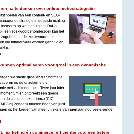
en na te denken over online nichestrategieën
 uitstippelen van een content- en SEO-
anager de strategie in de juiste richting
 focussen op wat populair is. Dat is
ar bij een zoekwoordenonderzoek kan het
de zogeheten nichezoekwoorden te
den die minder vaak worden gebruikt en
kt is.
r
kunnen optimaliseren voor groei in een dynamische
0 zagen we snelle groei en transformatie
reageren op de onzekerheid en
ie met zich meebracht. Twee jaar later
el momentum en ontbreekt een goede
 van de customer experience (CX).
MEA bij Zendesk moeten bedrijven juist
ggen op het bieden van meer unieke ervaringen aan nog veeleisender
r
, marketing én commerce; efficiëntie voor een betere