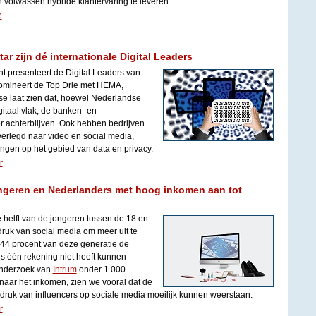
en volwassen hybride klantervaring te leveren.
e
r zijn dé internationale Digital Leaders
t presenteert de Digital Leaders van
domineert de Top Drie met HEMA,
se laat zien dat, hoewel Nederlandse
itaal vlak, de banken- en
achterblijven. Ook hebben bedrijven
verlegd naar video en social media,
ngen op het gebied van data en privacy.
r
ongeren en Nederlanders met hoog inkomen aan tot
e helft van de jongeren tussen de 18 en
 druk van social media om meer uit te
 44 procent van deze generatie de
 één rekening niet heeft kunnen
t onderzoek van
Intrum
onder 1.000
naar het inkomen, zien we vooral dat de
ruk van influencers op sociale media moeilijk kunnen weerstaan.
r