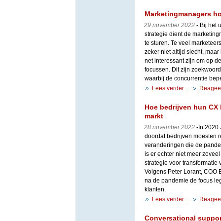
Marketingmanagers hor
29 november 2022
- Bij het
strategie dient de marketingm
te sturen. Te veel marketeers
zeker niet altijd slecht, ma
net interessant zijn om op 
focussen. Dit zijn zoekwoor
waarbij de concurrentie beper
Lees verder...
Reagee
Hoe bedrijven hun CX 
markt
28 november 2022
- ​​In 202
doordat bedrijven moesten 
veranderingen die de pandem
is er echter niet meer zove
strategie voor transformatie
Volgens Peter Lorant, COO E
na de pandemie de focus le
klanten.
Lees verder...
Reagee
Conversational support