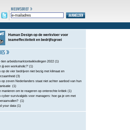
Human Design op de werkvloer voor
teameffectiviteit en bedrijfsgroei
 tien arbeidsmarktontwikkelingen 2022
(1)
n jij een workaholic?’
(1)
 op de vier bedrijven niet bezig met klimaat en
urzaamheid
(3)
 op zeven Nederlanders staat niet achter aanbod van hun
anisatie
(1)
e manieren om te reageren op onterechte kritiek
(1)
 cyber-survivalgids voor managers: hoe ga je om met
eraanvallen?
(1)
d your data
(1)