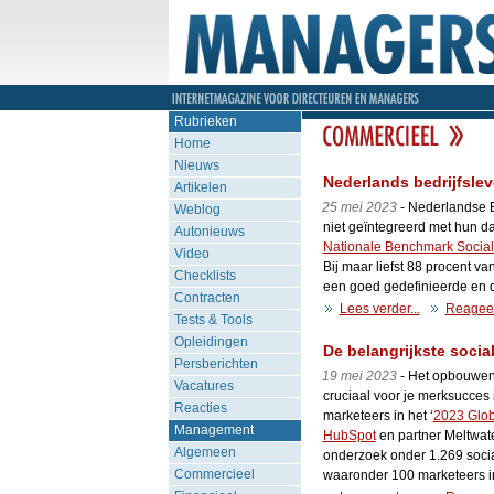
Rubrieken
Home
Nieuws
Nederlands bedrijfslev
Artikelen
25 mei 2023
- Nederlandse B
Weblog
niet geïntegreerd met hun dage
Autonieuws
Nationale Benchmark Social
Video
Bij maar liefst 88 procent v
Checklists
een goed gedefinieerde en dui
Contracten
Lees verder...
Reagee
Tests & Tools
Opleidingen
De belangrijkste soci
Persberichten
19 mei 2023
- Het opbouwen 
Vacatures
cruciaal voor je merksucces
Reacties
marketeers in het ‘
2023 Glob
Management
HubSpot
en partner Meltwate
Algemeen
onderzoek onder 1.269 soci
Commercieel
waaronder 100 marketeers i