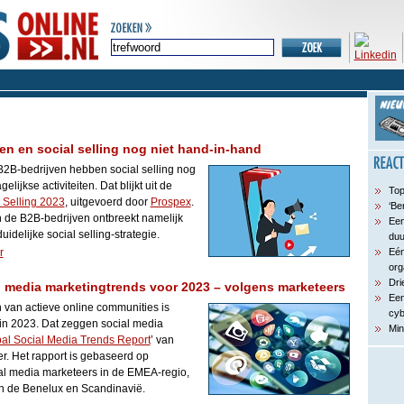
en en social selling nog niet hand-in-hand
2B-bedrijven hebben social selling nog
lijkse activiteiten. Dat blijkt uit de
Top
 Selling 2023
, uitgevoerd door
Prospex
.
‘Be
an de B2B-bedrijven ontbreekt namelijk
Een
delijke social selling-strategie.
du
r
Eén
org
Dri
al media marketingtrends voor 2023 – volgens marketeers
Een
van actieve online communities is
cyb
 in 2023. Dat zeggen social media
Min
al Social Media Trends Report
’ van
r. Het rapport is gebaseerd op
al media marketeers in de EMEA-regio,
n de Benelux en Scandinavië.