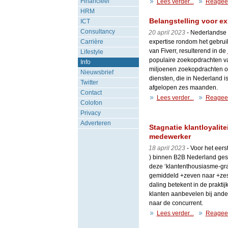
Financieel
Lees verder...
Reagee
HRM
Belangstelling voor ex
ICT
Consultancy
20 april 2023
- Nederlandse 
Carrière
expertise rondom het gebruik 
van Fiverr, resulterend in de
Lifestyle
populaire zoekopdrachten v
Info
miljoenen zoekopdrachten op 
Nieuwsbrief
diensten, die in Nederland is
Twitter
afgelopen zes maanden.
Contact
Lees verder...
Reagee
Colofon
Privacy
Adverteren
Stagnatie klantloyalit
medewerker
18 april 2023
- Voor het eers
) binnen B2B Nederland gest
deze ‘klantenthousiasme-graa
gemiddeld +zeven naar +zesti
daling betekent in de prakti
klanten aanbevelen bij ande
naar de concurrent.
Lees verder...
Reagee