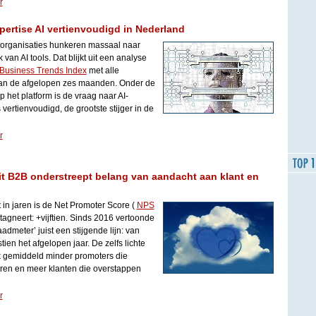
r
pertise AI vertienvoudigd in Nederland
organisaties hunkeren massaal naar
van AI tools. Dat blijkt uit een analyse
Business Trends Index
met alle
an de afgelopen zes maanden. Onder de
het platform is de vraag naar AI-
 vertienvoudigd, de grootste stijger in de
r
eit B2B onderstreept belang van aandacht aan klant en
t in jaren is de Net Promoter Score (
NPS
agneert: +vijftien. Sinds 2016 vertoonde
dmeter’ juist een stijgende lijn: van
en het afgelopen jaar. De zelfs lichte
jk gemiddeld minder promoters die
ren en meer klanten die overstappen
r