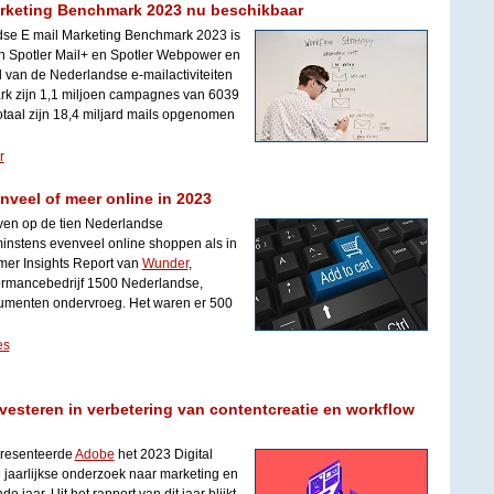
arketing Benchmark 2023 nu beschikbaar
se E mail Marketing Benchmark 2023 is
n Spotler Mail+ en Spotler Webpower en
 van de Nederlandse e-mailactiviteiten
rk zijn 1,1 miljoen campagnes van 6039
otaal zijn 18,4 miljard mails opgenomen
r
nveel of meer online in 2023
even op de tien Nederlandse
instens evenveel online shoppen als in
umer Insights Report van
Wunder
,
ormancebedrijf 1500 Nederlandse,
umenten ondervroeg. Het waren er 500
es
vesteren in verbetering van contentcreatie en workflow
presenteerde
Adobe
het 2023 Digital
 jaarlijkse onderzoek naar marketing en