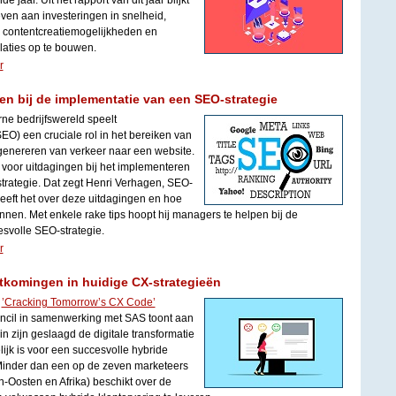
e jaar. Uit het rapport van dit jaar blijkt
even aan investeringen in snelheid,
n contentcreatiemogelijkheden en
laties op te bouwen.
r
 bij de implementatie van een SEO-strategie
ne bedrijfswereld speelt
O) een cruciale rol in het bereiken van
 genereren van verkeer naar een website.
 voor uitdagingen bij het implementeren
trategie. Dat zegt Henri Verhagen, SEO-
 heeft het over deze uitdagingen en hoe
en. Met enkele rake tips hoopt hij managers te helpen bij de
svolle SEO-strategie.
r
tkomingen in huidige CX-strategieën
e
’Cracking Tomorrow’s CX Code’
cil in samenwerking met SAS toont aan
n zijn geslaagd de digitale transformatie
ijk is voor een succesvolle hybride
Minder dan een op de zeven marketeers
-Oosten en Afrika) beschikt over de