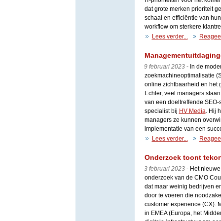
IT-prioriteiten voor het komend
dat grote merken prioriteit g
schaal en efficiëntie van hu
workflow om sterkere klantre
Lees verder...
Reagee
Managementuitdagingen
9 februari 2023
- In de moder
zoekmachineoptimalisatie (SE
online zichtbaarheid en het
Echter, veel managers staan
van een doeltreffende SEO-s
specialist bij
HV Media
. Hij
managers ze kunnen overwinn
implementatie van een succe
Lees verder...
Reagee
Onderzoek toont tekor
3 februari 2023
- Het nieuw
onderzoek van de CMO Coun
dat maar weinig bedrijven eri
door te voeren die noodzakel
customer experience (CX). 
in EMEA (Europa, het Midden