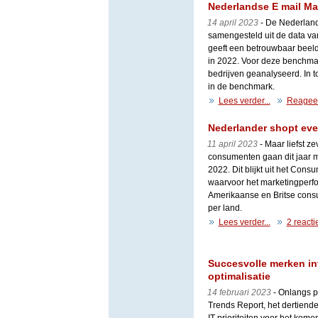
Nederlandse E mail M
14 april 2023
- De Nederland
samengesteld uit de data va
geeft een betrouwbaar beeld
in 2022. Voor deze benchma
bedrijven geanalyseerd. In t
in de benchmark.
Lees verder...
Reagee
Nederlander shopt eve
11 april 2023
- Maar liefst z
consumenten gaan dit jaar m
2022. Dit blijkt uit het Cons
waarvoor het marketingperf
Amerikaanse en Britse cons
per land.
Lees verder...
2 reacti
Succesvolle merken in
optimalisatie
14 februari 2023
- Onlangs 
Trends Report, het dertiende