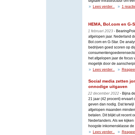
digitale infrastructuur om e
Lees verder...
1 reacti
HEMA, Bol.com en G-Sta
1 februari 2023
- BearingPoin
afgelopen jaar. Nederland 
Bol.com en G-Star. De analy
bedrijven goed scoren op dig
consumentengoederensector 
het afgelopen jaar de focus 
mogelijk door de aanscherpi
Lees verder...
Reagee
Social media zetten j
onnodige uitgaven
22 december 2022
- Bijna d
21 jaar (42 procent) ervaart
geven dan nodig. Dat terwijl
afgelopen maanden minstens
betalen. Dit blijkt uit recen
Nederlanders. Als we kijken 
hoogste inkomensklasse de d
Lees verder...
Reagee