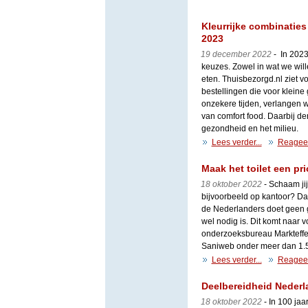
Kleurrijke combinatie
2023
19 december 2022
- In 2023
keuzes. Zowel in wat we wil
eten. Thuisbezorgd.nl ziet 
bestellingen die voor klein
onzekere tijden, verlangen 
van comfort food. Daarbij d
gezondheid en het milieu.
Lees verder...
Reagee
Maak het toilet een pri
18 oktober 2022
- Schaam jij
bijvoorbeeld op kantoor? Dan
de Nederlanders doet geen g
wel nodig is. Dit komt naar 
onderzoeksbureau Markteffec
Saniweb onder meer dan 1.
Lees verder...
Reagee
Deelbereidheid Nederl
18 oktober 2022
- In 100 jaa