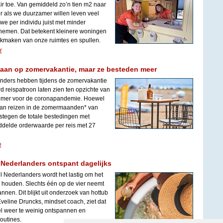
r toe. Van gemiddeld zo’n tien m2 naar
r als we duurzamer willen leven veel
we per individu juist met minder
nemen. Dat betekent kleinere woningen
ikmaken van onze ruimtes en spullen.
r
aan op zomervakantie, maar ze besteden meer
nders hebben tijdens de zomervakantie
 reispatroon laten zien ten opzichte van
zomer voor de coronapandemie. Hoewel
 van reizen in de zomermaanden* van
 stegen de totale bestedingen met
ddelde orderwaarde per reis met 27
e
 Nederlanders ontspant dagelijks
l Nederlanders wordt het lastig om het
 houden. Slechts één op de vier neemt
annen. Dit blijkt uit onderzoek van hottub
veline Druncks, mindset coach, ziet dat
l weer te weinig ontspannen en
outines.