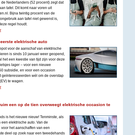
 de Nederlanders (52 procent) zegt dat
n tafel. Dit komt naar voren uit
n.nl. Bijna twintig procent van de
ongebruik aan tafel niet gewenst is,
eze regel houdt.
r
 eerste elektrische auto
epot voor de aanschaf van elektrische
ieren is sinds 10 januari weer geopend,
l het een kwestie van tijd zijn voor deze
ietsjes lager – voor een nieuwe
.950 subsidie, en voor een occasion
rt geïnteresseerden wél om de overstap
 (EV) te wagen.
r
uim een op de tien overweegt elektrische occasion te
s is het nieuwe nieuw! Tenminste, als
 een elektrische auto. Van de
 voor het aanschaffen van een
otste deel op zoek naar een tweedehands