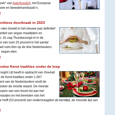
rzoek* van
AutoScout24
, het Europese
euwe en tweedehandsauto’s.
r
initieve doorbraak in 2023
 eten breekt in het nieuwe jaar definitief
ariteit van vegan maaltijden en
p. Zo zag Thuisbezorgd.nl in de
i van ruim 25 procent in het aantal
 wil ruim één op de drie Nederlanders
g vegan eten.
r
ndse Kerst tradities onder de loep
nsight Ltd heeft in opdracht van One4all
e Kerst tradities onder 1.067
ent van de Nederlanders vindt de
 zeker de moeite waard. De meeste
t kopen van een boom tot aan het
eautjes en het bereiden van het
de helft (53 procent) van ondervraagden de kersttijd, de mooiste tijd van
r