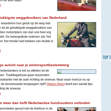
in de auto stapt!
r
elukkigste weggebruikers van Nederland
s waarderen hun geluk op de weg met
 tot de gelukkigste weggebruikers van
ien motorrijders zijn dan ook heel erg
el. De belangrijkste redenen zijn 'het
' en 'het minder last hebben van drukte in
r
lige autorit naar je wintersportbestemming
Nederlanders is het nu aftellen tot de
nen. Traditiegetrouw gaan duizenden
vakantie met de auto richting de sneeuw. Maar waar moet je nu op
ver de besneeuwde bergwegen rijdt?
Allianz Direct
deelt een aantal tips
hting de sneeuw.
r
in meer dan helft Nederlandse huishoudens verboden
 avondeten gerust met de telefoon in de