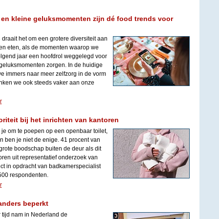
s en kleine geluksmomenten zijn dé food trends voor
 draait het om een grotere diversiteit aan
len eten, als de momenten waarop we
volgend jaar een hoofdrol weggelegd voor
e geluksmomenten zorgen. In de huidige
we immers naar meer zelfzorg in de vorm
enken we ook steeds vaker aan onze
r
oriteit bij het inrichten van kantoren
 je om te poepen op een openbaar toilet,
 ben je niet de enige. 41 procent van
rote boodschap buiten de deur als dit
voren uit representatief onderzoek van
t in opdracht van badkamerspecialist
500 respondenten.
r
anders beperkt
r tijd nam in Nederland de