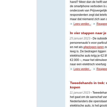
hand? Meer dan de helft van
de smartphone verboden is aa
onderzoek van Prijsvergelijke
respondenten zegt dat telefo
maar dat niemand zich aan d
Lees verder...
Reagee
In vier stappen naar je
25 januari 2023
- De subsidi
personenauto’s voor particul
en net als
afgelopen jaren
za
leeg is. De bedragen liggen 
elektrische auto krijg je €2
€2.000 –, maar het stimulee
naar een elektrisch voertuig
Lees verder...
Reagee
Tweedehands in trek: r
kopen
11 januari 2023
- Tweedehand
het gaat om de aanschaf van
Nederlanders die openstaan
elektrische auto, is het gro