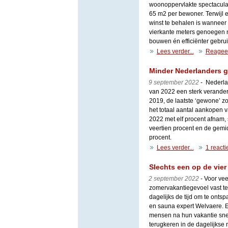
woonoppervlakte spectaculai
65 m2 per bewoner. Terwijl e
winst te behalen is wanneer 
vierkante meters genoegen 
bouwen én efficiënter gebru
Lees verder...
Reagee
Minder Nederlanders g
9 september 2022
- Nederla
van 2022 een sterk veranderd
2019, de laatste ‘gewone’ 
het totaal aantal aankopen
2022 met elf procent afnam,
veertien procent en de gemi
procent.
Lees verder...
1 reacti
Slechts een op de vier
2 september 2022
- Voor vee
zomervakantiegevoel vast te
dagelijks de tijd om te ontsp
en sauna expert Welvaere. E
mensen na hun vakantie sne
terugkeren in de dagelijkse r