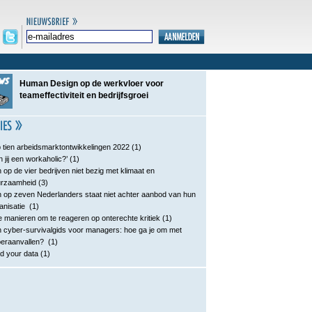
Human Design op de werkvloer voor
teameffectiviteit en bedrijfsgroei
 tien arbeidsmarktontwikkelingen 2022
(1)
n jij een workaholic?’
(1)
 op de vier bedrijven niet bezig met klimaat en
urzaamheid
(3)
 op zeven Nederlanders staat niet achter aanbod van hun
anisatie
(1)
e manieren om te reageren op onterechte kritiek
(1)
 cyber-survivalgids voor managers: hoe ga je om met
eraanvallen?
(1)
d your data
(1)