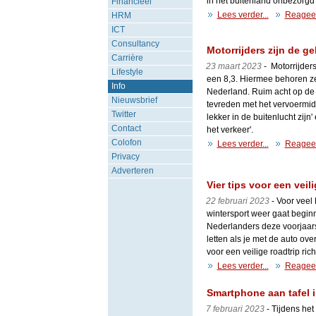
in het buitenland onbezorgd 
Financieel
Lees verder...
Reagee
HRM
ICT
Consultancy
Motorrijders zijn de g
Carrière
23 maart 2023
- Motorrijder
Lifestyle
een 8,3. Hiermee behoren ze
Info
Nederland. Ruim acht op de t
Nieuwsbrief
tevreden met het vervoermidd
Twitter
lekker in de buitenlucht zijn
Contact
het verkeer'.
Colofon
Lees verder...
Reagee
Privacy
Adverteren
Vier tips voor een vei
22 februari 2023
- Voor veel 
wintersport weer gaat begin
Nederlanders deze voorjaars
letten als je met de auto o
voor een veilige roadtrip ric
Lees verder...
Reagee
Smartphone aan tafel 
7 februari 2023
- Tijdens het