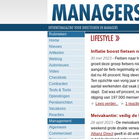
Rubrieken
Home
Nieuws
Inflatie boost fietsen 
Artikelen
30 mei 2023
- Fietsen naar h
Weblog
groeit deze groep fietsers ni
Autonieuws
aangaf de fiets regelmatig v
Video
dat nu 46 procent. Nog steed
Checklists
Ten opzichte van vorig jaar is
Contracten
aantal werkenden dat vaak (dr
Tests & Tools
stapt. Dat was elf procent, 
Opleidingen
stijging van 197.000 mensen
Persberichten
Lees verder...
1 reacti
Vacatures
Reacties
Meivakantie: veilig d
Management
28 april 2023
- De meivakanti
Algemeen
weekend grote drukte verwa
Commercieel
Allianz Direct
geeft in dit art