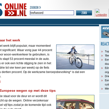
naar het werk
et werk blijft populair, maar momenteel
et significant. Waar vorig jaar 44 procent
Top
oor woon-werkverkeer te gebruiken, is
‘Be
s stapt 53 procent meestal in de auto.
Een
 er ook een lichte stijging te zien in het
du
ie tot vier keer per week) op de fiets
Eén
nu dertien procent. Op de werkzame beroepsbevolking* is dat een
org
.
Dri
Een
e
cyb
Min
e Europese wegen op met deze tips
e staat voor de deur en er wordt dit
cht op de wegen. Online verzekeraar
ikel vijf tips zodat je de komende tijd ook