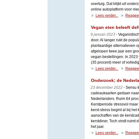
voertuig. Dat blijkt uit onde
online autoplatform voor ni
Lees verder...
Reagee
Vegan eten beleeft def
9 januari 2023
- Veganistisch
door. Al langer rukt de popul
plantaardige alternatieven o
afgelopen twee jaar een groe
vegan bestellingen. In 2023
(35 procent) meer of volledi
Lees verder...
Reagee
Onderzoek; de Nederla
23 december 2022
- Sensu I
cadeaukaarten gedaan naar d
Nederlanders. Ruim 64 proc
Kerstperiode stressvol maar
kerst-stress begint al bij he
aanschaffen van de kerstcad
kerstdiner. Toch vindt ruimt 
het jaar.
Lees verder...
Reagee