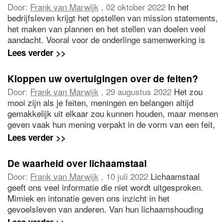
Door:
Frank van Marwijk
, 02 oktober 2022
In het
bedrijfsleven krijgt het opstellen van mission statements,
het maken van plannen en het stellen van doelen veel
aandacht. Vooral voor de onderlinge samenwerking is
het essentieel dat iedereen weet waar we mee bezig zijn
Lees verder >>
en wat we willen bereiken. Dat is een belangrijk
uitgangspunt om effectief afspraken te kunnen maken.
Kloppen uw overtuigingen over de feiten?
Door:
Frank van Marwijk
, 29 augustus 2022
Het zou
mooi zijn als je feiten, meningen en belangen altijd
gemakkelijk uit elkaar zou kunnen houden, maar mensen
geven vaak hun mening verpakt in de vorm van een feit,
zoals: “De informatie die we hebben is niet betrouwbaar”
Lees verder >>
of “We hebben er te weinig tijd voor”.
De waarheid over lichaamstaal
Door:
Frank van Marwijk
, 10 juli 2022
Lichaamstaal
geeft ons veel informatie die niet wordt uitgesproken.
Mimiek en intonatie geven ons inzicht in het
gevoelsleven van anderen. Van hun lichaamshouding
kun je afleiden hoe zelfverzekerd zij in het leven staan.