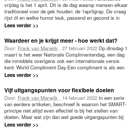
vrijdag is het 1 april. Dit is de dag waarop mensen elkaar
traditioneel voor de gek houden: de 1aprilgrap. De vraag
rijst óf en welke humor leuk, passend en gezond is in
deze tijd. Spoiler alert: ontwikkel een gevoel voor humor
Lees verder >>
met de nadruk op gevoel (voor de ander).
Waardeer en je krijgt meer - hoe werkt dat?
Door:
Frank van Marwijk
, 27 februari 2022
Op dinsdag 1
maart is het weer Nationale Complimentendag, een dag
die inmiddels overigens ook een internationale versie
kent: World Compliment Day.Een compliment is als een
cadeautje. En net als bij een cadeautje voel je je vaak
Lees verder >>
nog beter als je er een geeft, dan wanneer je er een
krijgt.
Vijf uitgangspunten voor flexibele doelen
Door:
Frank van Marwijk
, 14 februari 2022
In een serie
van eerdere artikelen, beschreef ik waarom het SMART-
principe niet altijd even effectief is bij het stellen van
doelen. Maar wat zijn dan wel goede uitgangspunten bij
het stellen van doelen?, vraagt u zich misschien af.
Lees verder >>