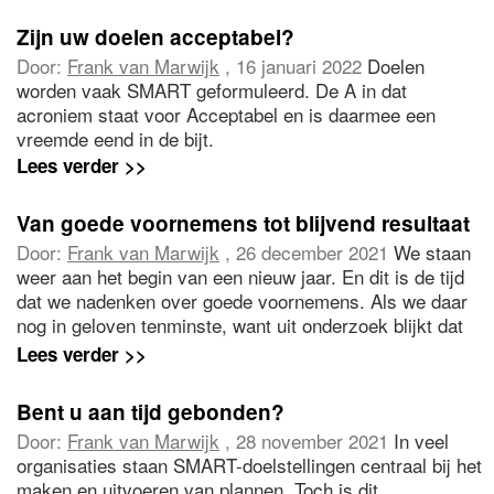
Zijn uw doelen acceptabel?
Door:
Frank van Marwijk
, 16 januari 2022
Doelen
worden vaak SMART geformuleerd. De A in dat
acroniem staat voor Acceptabel en is daarmee een
vreemde eend in de bijt.
Lees verder >>
Van goede voornemens tot blijvend resultaat
Door:
Frank van Marwijk
, 26 december 2021
We staan
weer aan het begin van een nieuw jaar. En dit is de tijd
dat we nadenken over goede voornemens. Als we daar
nog in geloven tenminste, want uit onderzoek blijkt dat
maar weinig mensen op lange termijn volhouden wat ze
Lees verder >>
zich hebben voorgenomen. Waar komt dat door?
Bent u aan tijd gebonden?
Door:
Frank van Marwijk
, 28 november 2021
In veel
organisaties staan SMART-doelstellingen centraal bij het
maken en uitvoeren van plannen. Toch is dit