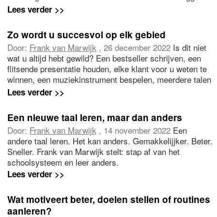
U kunt de onderlinge waardering tussen medewerkers
Lees verder >>
stimuleren of bijzondere aandacht geven aan wat zo
gewoon lijkt.
Zo wordt u succesvol op elk gebied
Door:
Frank van Marwijk
, 26 december 2022
Is dit niet
wat u altijd hebt gewild? Een bestseller schrijven, een
flitsende presentatie houden, elke klant voor u weten te
winnen, een muziekinstrument bespelen, meerdere talen
spreken? En dat alles leert u door alleen maar dit artikel
Lees verder >>
te lezen? Zeker! Dit alles heeft te maken met
uw mindset.
Een nieuwe taal leren, maar dan anders
Door:
Frank van Marwijk
, 14 november 2022
Een
andere taal leren. Het kan anders. Gemakkelijjker. Beter.
Sneller. Frank van Marwijk stelt: stap af van het
schoolsysteem en leer anders.
Lees verder >>
Wat motiveert beter, doelen stellen of routines
aanleren?