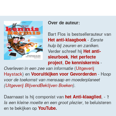
Over de auteur:
Bart Flos is bestsellerauteur van
-
Het anti-klaagboek
Eerste
hulp bij zeuren en zaniken.
Verder schreef hij
Het anti-
sleurboek
,
Het perfecte
,
-
project
De kenniskermis
(
Uitgeverij
Overleven in een zee van informatie
Haystack
) en
- H
Vooruitkijken voor Gevorderden
oop
voor de toekomst van mensaap en moederplaneet
(
Uitgeverij BlijvendBeklijven Boeken
).
Daarnaast is hij componist van
, -
het Anti-klaaglied
't
, te beluisteren
Is een kleine moeite en een groot plezier
en te bekijken op
YouTube
.