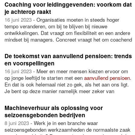
Het is daarom essentieel voor managers om
blijkt zeker op langere termijn vaak de beste keuze te
Coaching voor leidinggevenden: voorkom dat
rechtsbijstand te hebben. In dit artikel geven we
meer
zijn in zo’n voorbeeld. In dit artikel lees je er meer over.
je achterop raakt
infomatie over rechtsbijstand
en waarom dit zo
16 juni 2023
- Organisaties moeten in steeds hoger
belangrijk is voor jou als manager.
tempo veranderen, om bij te blijven bij nieuwe
ontwikkelingen. Dat vraagt om flexibiliteit en een andere
mindset bij managers. Concreet vraagt het om coachend
leidinggeven, waarbij de motivatie van medewerkers
volgt uit een leiderschapsstijl die past bij de huidige open
De toekomst van aanvullend pensioen: trends
tijdsgeest. Met coaching voor leidinggevenden voorkom
en voorspellingen
je dat je achterop raakt, om flexibel te veranderen als
16 juni 2023
- Meer en meer mensen kiezen ervoor om
dat nodig is.
op jonge leeftijd te starten met een
aanvullend pensioen
.
En dat is ook helemaal niet zo gek, als het aan ons ligt.
Je bent op deze manier namelijk meer zeker van
financiële zekerheid in de toekomst. En dat is wel een
fijne gedachte. Misschien kies je er in de toekomst voor
Machineverhuur als oplossing voor
om te gaan emigreren, je wilt royaal kunnen leven op je
seizoensgebonden bedrijven
oude dag of in enkel gebruik willen maken van de best
8 juni 2023
- Werk je in een branche waar
mogelijke zorg. Al met al is het altijd een goed idee om
seizoensgebonden werkzaamheden de normaalste zaak
je wat verder te gaan verdiepen in een aanvullend