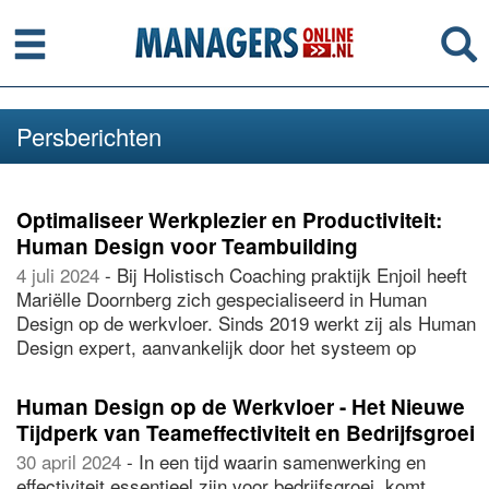
Menu
Se
Persberichten
Optimaliseer Werkplezier en Productiviteit:
Human Design voor Teambuilding
4 juli 2024
- Bij Holistisch Coaching praktijk Enjoil heeft
Mariëlle Doornberg zich gespecialiseerd in Human
Design op de werkvloer. Sinds 2019 werkt zij als Human
Design expert, aanvankelijk door het systeem op
zichzelf toe te passen. Deze persoonlijke ervaring leidde
tot een diepgaande fascinatie en begrip van Human
Human Design op de Werkvloer - Het Nieuwe
Design. Na opleidingen in binnen- en buitenland heeft zij
Tijdperk van Teameffectiviteit en Bedrijfsgroei
de kennis en kunde eigen gemaakt om anderen te
30 april 2024
- In een tijd waarin samenwerking en
begeleiden.
effectiviteit essentieel zijn voor bedrijfsgroei, komt