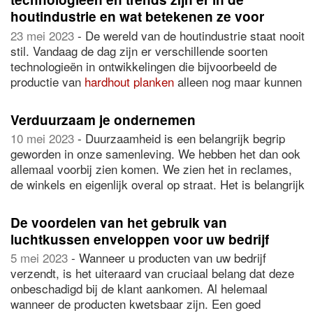
andere gevallen voor operational lease en in weer
houtindustrie en wat betekenen ze voor
andere gevallen voor financial lease. Zeker die laatste
bedrijven?
23 mei 2023
- De wereld van de houtindustrie staat nooit
optie wordt steeds interessanter voor organisaties. De
stil. Vandaag de dag zijn er verschillende soorten
kosten van financial lease berekenen
laten zien, dat de
technologieën in ontwikkelingen die bijvoorbeeld de
aanschaf van een bedrijfswagen bij financial lease niet
productie van
hardhout planken
alleen nog maar kunnen
veel duurder hoeft te zijn dan een eenmalige investering
bespoedigen. En daar profiteren tal van bedrijven van.
vooraf. In het bijzonder, wanneer je in deze berekening
Zowel op economisch vlak als op duurzaam vlak. Ben je
meeneemt dat het bespaarde eigen vermogen elders
Verduurzaam je ondernemen
benieuwd naar wat de meest bekende technologieën en
geïnvesteerd kan worden. Het rendement wat die
10 mei 2023
- Duurzaamheid is een belangrijk begrip
trends van dit moment zijn? Lees dan vooral verder in dit
investering oplevert is mogelijk veel groter, dan hetgeen
geworden in onze samenleving. We hebben het dan ook
artikel en ontdek waar vandaag de dag de focus steeds
je extra betaalt bij het financial leasen van een voertuig.
allemaal voorbij zien komen. We zien het in reclames,
meer op ligt.
de winkels en eigenlijk overal op straat. Het is belangrijk
dat we duurzamer met onze planeet omgaan om te
voorkomen dat de aarde opwarmt of dat er sprake is van
De voordelen van het gebruik van
andere vervelende gevolgen. Daarnaast is het ook
luchtkussen enveloppen voor uw bedrijf
belangrijk voor ons eigen welzijn. Het is dan ook
5 mei 2023
- Wanneer u producten van uw bedrijf
belangrijk dat bedrijven hier ook hun steentje aan
verzendt, is het uiteraard van cruciaal belang dat deze
bijdragen. Heb jij een onderneming en neem je nog geen
onbeschadigd bij de klant aankomen. Al helemaal
duurzame stappen? Of zou je juist willen weten wat je
wanneer de producten kwetsbaar zijn. Een goed
nog meer zou kunnen doen? In dit artikel zullen wij je