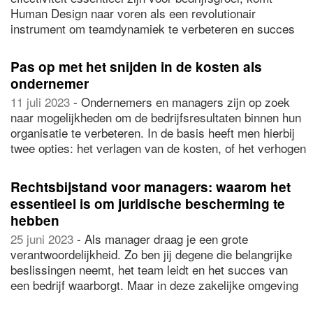
Human Design naar voren als een revolutionair
instrument om teamdynamiek te verbeteren en succes
op de werkplek te stimuleren. Human Design biedt
diepgaande inzichten in individuele patronen en hoe deze
Pas op met het snijden in de kosten als
zich vertalen naar groepsinteracties, waardoor teams
ondernemer
kunnen gedijen en bedrijven kunnen groeien.
11 juli 2023
- Ondernemers en managers zijn op zoek
naar mogelijkheden om de bedrijfsresultaten binnen hun
organisatie te verbeteren. In de basis heeft men hierbij
twee opties: het verlagen van de kosten, of het verhogen
van de omzet. De eerste optie maakt het interessant om
te kijken naar de marges op producten die gebruikt
Rechtsbijstand voor managers: waarom het
worden in de dienstverlening naar de klant. Neem een
essentieel is om juridische bescherming te
elektricien als voorbeeld, die door een huishouden
hebben
gevraagd wordt om de meterkast te vervangen.
25 juni 2023
- Als manager draag je een grote
Een
aardlekschakelaar online bestellen
stelt de
verantwoordelijkheid. Zo ben jij degene die belangrijke
elektricien voor de keuze: een goedkoop onderdeel
beslissingen neemt, het team leidt en het succes van
bestellen om zo te profiteren van een hoge marge, of
een bedrijf waarborgt. Maar in deze zakelijke omgeving
kiezen voor een wat een duurdere optie met de garantie
kunnen juridische uitdagingen niet worden vermeden.
dat deze langdurig blijft functioneren. De tweede optie