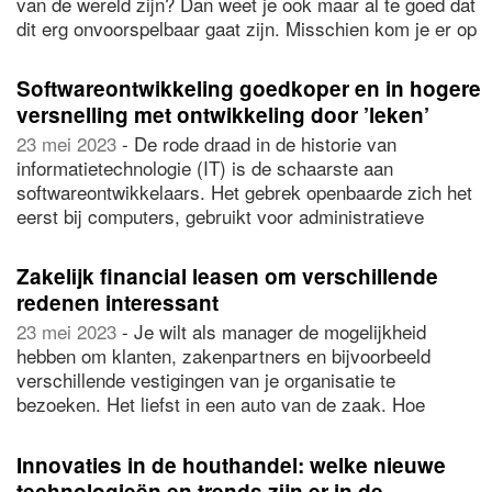
van de wereld zijn? Dan weet je ook maar al te goed dat
pensioen.
dit erg onvoorspelbaar gaat zijn. Misschien kom je er op
het drukste moment van het seizoen bijvoorbeeld achter
dat je eigenlijk net te weinig materieel op de zaak hebt.
Softwareontwikkeling goedkoper en in hogere
Of door een onverwachte lekkage is de airco kapot,
versnelling met ontwikkeling door ’leken’
waardoor een airco huren het eerste is wat je moet doen.
23 mei 2023
- De rode draad in de historie van
Het is dan wel zo fijn om te weten dat je kunt vertrouwen
informatietechnologie (IT) is de schaarste aan
op een expert uit de branche.
softwareontwikkelaars. Het gebrek openbaarde zich het
eerst bij computers, gebruikt voor administratieve
informatieverwerking. In de zestig jaar daarna trad er
nauwelijks verbetering op ondanks de toename van goed
Zakelijk financial leasen om verschillende
opgeleide IT’ers in Nederland en die afkomstig uit het
redenen interessant
buitenland. Met de brede acceptatie van low/no-code
23 mei 2023
- Je wilt als manager de mogelijkheid
gereedschap gaan we wellicht eindelijk slagen in het
hebben om klanten, zakenpartners en bijvoorbeeld
wegwerken van de achterstand in softwareontwikkeling.
verschillende vestigingen van je organisatie te
bezoeken. Het liefst in een auto van de zaak. Hoe
worden deze zakelijke voertuigen momenteel
aangeschaft binnen de organisatie? In sommige gevallen
Innovaties in de houthandel: welke nieuwe
kiest men voor de aankoop van bedrijfswagens, in
technologieën en trends zijn er in de