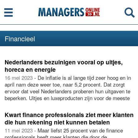
Menu
Se
Financieel
Nederlanders bezuinigen vooral op uitjes,
horeca en energie
16 mei 2023
- De inflatie is al lange tijd zeer hoog en in
april nam deze weer toe, naar 5,2 procent. Dat zorgt
ervoor dat veel Nederlanders proberen hun uitgaven te
beperken. Uitjes en luxeproducten zijn voor de meeste
mensen de eerste post om op te bezuinigen, zo blijkt uit
onderzoek van pensioenbank
Brand New Day
.
Kwart finance professionals ziet meer klanten
Daarnaast noemen veel mensen het bezoeken van
die hun rekening niet kunnen betalen
horeca en uitgaven aan energie.
11 mei 2023
- Maar liefst 25 procent van de finance
professionals heeft meer klanten die door de