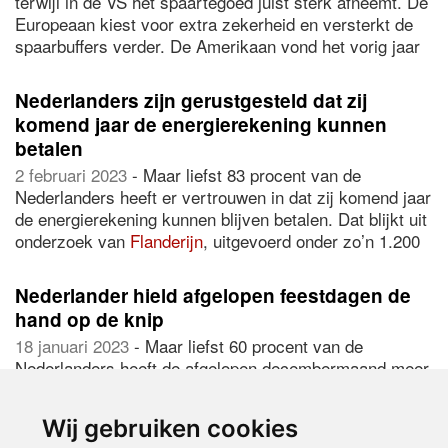
terwijl in de VS het spaartegoed juist sterk afneemt. De
Europeaan kiest voor extra zekerheid en versterkt de
spaarbuffers verder. De Amerikaan vond het vorig jaar
wel mooi geweest en is het spaargeld flink gaan
uitgeven. In de VS is het spaaroverschot tegen het eind
Nederlanders zijn gerustgesteld dat zij
van dit jaar volledig opgebruikt. Dat blijkt uit onderzoek
komend jaar de energierekening kunnen
van kredietverzekeraar Allianz Trade.
betalen
2 februari 2023
- Maar liefst 83 procent van de
Nederlanders heeft er vertrouwen in dat zij komend jaar
de energierekening kunnen blijven betalen. Dat blijkt uit
onderzoek van
Flanderijn
, uitgevoerd onder zo’n 1.200
Nederlanders. Dat zoveel mensen gerustgesteld zijn dat
zij de rekening kunnen betalen, kan komen door het
Nederlander hield afgelopen feestdagen de
prijsplafond dat de overheid voor dit jaar heeft ingesteld
hand op de knip
na een flinke stijging van de energieprijzen vorig jaar.
18 januari 2023
- Maar liefst 60 procent van de
Nederlanders heeft de afgelopen decembermaand meer
op hun uitgavenpatroon gelet dan voorgaande jaren. Dat
blijkt uit onderzoek van
Flanderijn
, uitgevoerd onder zo’n
Wij gebruiken cookies
1.200 Nederlanders. Door de hoge inflatie zijn voor veel