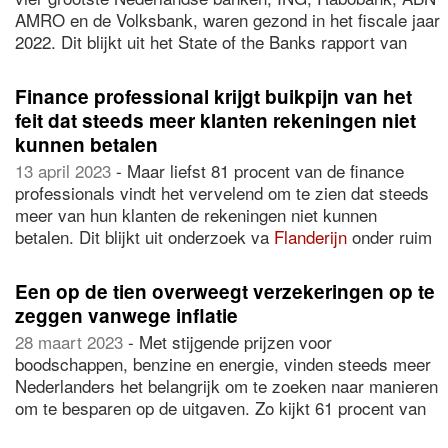
AMRO en de Volksbank, waren gezond in het fiscale jaar
2022. Dit blijkt uit het State of the Banks rapport van
KPMG
. Banken gingen op zoek naar nieuwe inkomsten
om minder afhankelijk te zijn van de rentestand en
Finance professional krijgt buikpijn van het
focusten zich voornamelijk op vergoedingen en
feit dat steeds meer klanten rekeningen niet
commissies (bijvoorbeeld voor betaalpakketten of
kunnen betalen
betaaldiensten).
13 april 2023
- Maar liefst 81 procent van de finance
professionals vindt het vervelend om te zien dat steeds
meer van hun klanten de rekeningen niet kunnen
betalen. Dit blijkt uit onderzoek va
Flanderijn
onder ruim
500 finance professionals die zich bezighouden met
debiteurenbeheer. Hiervan zien 217 professionals ook
Een op de tien overweegt verzekeringen op te
daadwerkelijk een groei in het aantal klanten met
zeggen vanwege inflatie
betalingsachterstanden.
28 maart 2023
- Met stijgende prijzen voor
boodschappen, benzine en energie, vinden steeds meer
Nederlanders het belangrijk om te zoeken naar manieren
om te besparen op de uitgaven. Zo kijkt 61 procent van
de Nederlanders vanwege de inflatie nog eens kritisch