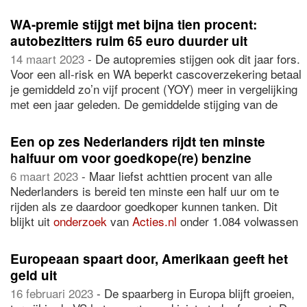
naar de vaste lasten per maand. Dat blijkt uit onderzoek
van
Allianz Direct.
WA-premie stijgt met bijna tien procent:
autobezitters ruim 65 euro duurder uit
14 maart 2023
- De autopremies stijgen ook dit jaar fors.
Voor een all-risk en WA beperkt cascoverzekering betaal
je gemiddeld zo’n vijf procent (YOY) meer in vergelijking
met een jaar geleden. De gemiddelde stijging van de
premies is vooral bij een WA-verzekering het grootst,
namelijk bijna tien procent (YOY), zo blijkt uit jaarlijks
Een op zes Nederlanders rijdt ten minste
onderzoek* van vergelijkingssite
Autoverzekering.nl
.
halfuur om voor goedkope(re) benzine
6 maart 2023
- Maar liefst achttien procent van alle
Nederlanders is bereid ten minste een half uur om te
rijden als ze daardoor goedkoper kunnen tanken. Dit
blijkt uit
onderzoek
van
Acties.nl
onder 1.084 volwassen
Nederlanders met een rijbewijs, uitgevoerd door
Panelwizard. Ook op andere manieren proberen
Europeaan spaart door, Amerikaan geeft het
respondenten te besparen op hun dagelijkse
geld uit
reisbewegingen.
16 februari 2023
- De spaarberg in Europa blijft groeien,