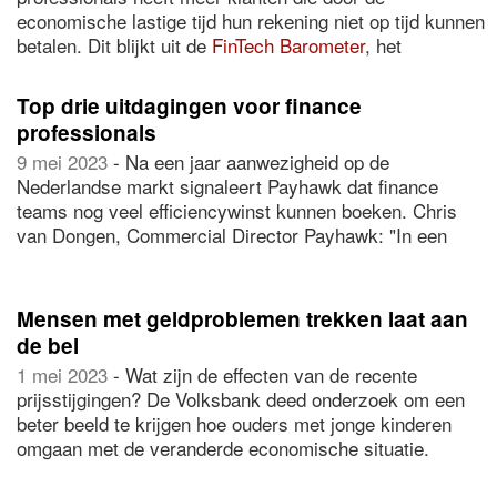
economische lastige tijd hun rekening niet op tijd kunnen
betalen. Dit blijkt uit de
FinTech Barometer
, het
onderzoek van
Onguard
naar de financiële status bij
Nederlandse bedrijven dat dit jaar voor de zesde keer is
Top drie uitdagingen voor finance
uitgevoerd. Hierin zijn 311 CFO’s, financieel managers
professionals
en financieel medewerkers ondervraagd. Ook neemt de
9 mei 2023
- Na een jaar aanwezigheid op de
klantvraag volgens zeventien procent af, wat leidt tot
Nederlandse markt signaleert Payhawk dat finance
minder business.
teams nog veel efficiencywinst kunnen boeken. Chris
van Dongen, Commercial Director Payhawk: "In een
ideale wereld kan de gegevensstroom rond uitgaven van
medewerkers real-time worden beheerd en is er een
directe koppeling met banken en ERP- en
Mensen met geldproblemen trekken laat aan
boekhoudsystemen.
de bel
1 mei 2023
- Wat zijn de effecten van de recente
prijsstijgingen? De Volksbank deed onderzoek om een
beter beeld te krijgen hoe ouders met jonge kinderen
omgaan met de veranderde economische situatie.
Daarnaast analyseerde de bank hoe haar eigen klanten
reageren. Belangrijkste conclusie: de meeste mensen