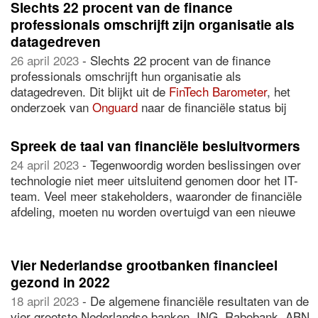
Slechts 22 procent van de finance
met geldproblemen trekken laat aan de bel. Gemiddeld
professionals omschrijft zijn organisatie als
pas na vijf jaar schakelen zij een professional in.
datagedreven
26 april 2023
- Slechts 22 procent van de finance
professionals omschrijft hun organisatie als
datagedreven. Dit blijkt uit de
FinTech Barometer
, het
onderzoek van
Onguard
naar de financiële status bij
Nederlandse bedrijven dat dit jaar voor de zesde keer is
uitgevoerd. Hierin zijn 311 CFO’s, financieel managers
Spreek de taal van financiële besluitvormers
en financieel medewerkers ondervraagd. Wel geeft 45
24 april 2023
- Tegenwoordig worden beslissingen over
procent aan dat data de processen in hun organisatie
technologie niet meer uitsluitend genomen door het IT-
momenteel ondersteunt.
team. Veel meer stakeholders, waaronder de financiële
afdeling, moeten nu worden overtuigd van een nieuwe
oplossing. Daarbij is niet alleen de technische
functionaliteit belangrijk, maar ook de bijdrage van de
oplossing aan het bedrijfsresultaat.
Vier Nederlandse grootbanken financieel
gezond in 2022
18 april 2023
- De algemene financiële resultaten van de
vier grootste Nederlandse banken, ING, Rabobank, ABN