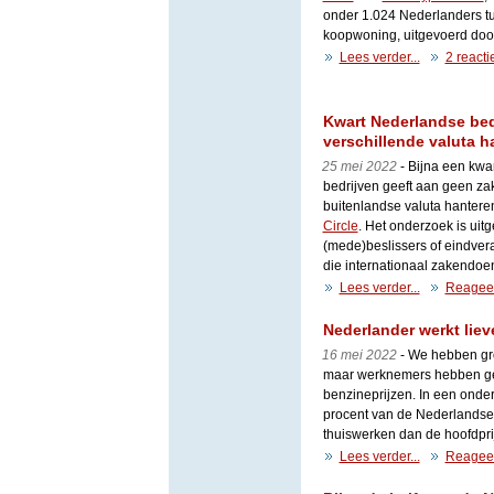
onder 1.024 Nederlanders t
koopwoning, uitgevoerd doo
Lees verder...
2 reacti
Kwart Nederlandse bed
verschillende valuta h
25 mei 2022
- Bijna een kwa
bedrijven geeft aan geen zak
buitenlandse valuta hanteren.
Circle
. Het onderzoek is uit
(mede)beslissers of eindver
die internationaal zakendoe
Lees verder...
Reagee
Nederlander werkt lie
16 mei 2022
- We hebben gro
maar werknemers hebben ge
benzineprijzen. In een onde
procent van de Nederlandse
thuiswerken dan de hoofdpri
Lees verder...
Reagee