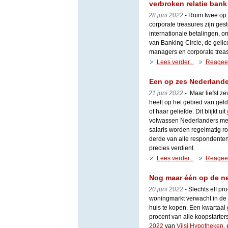
verbroken relatie bank
28 juni 2022
- Ruim twee op 
corporate treasures zijn ges
internationale betalingen, om
van Banking Circle, de geli
managers en corporate treas
Lees verder...
Reagee
Een op zes Nederlande
21 juni 2022
- Maar liefst ze
heeft op het gebied van gel
of haar geliefde. Dit blijkt uit
volwassen Nederlanders met 
salaris worden regelmatig r
derde van alle respondenten
precies verdient.
Lees verder...
Reagee
Nog maar één op de ne
20 juni 2022
- Slechts elf pr
woningmarkt verwacht in de
huis te kopen. Een kwartaal g
procent van alle koopstarters.
2022
van
Viisi Hypotheken
,