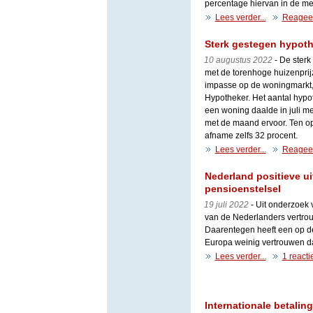
percentage hiervan in de m
Lees verder...
Reagee
Sterk gestegen hypoth
10 augustus 2022
- De sterk
met de torenhoge huizenprij
impasse op de woningmarkt, 
Hypotheker. Het aantal hyp
een woning daalde in juli met
met de maand ervoor. Ten op
afname zelfs 32 procent.
Lees verder...
Reagee
Nederland positieve ui
pensioenstelsel
19 juli 2022
- Uit onderzoek
van de Nederlanders vertrou
Daarentegen heeft een op de
Europa weinig vertrouwen da
Lees verder...
1 reacti
Internationale betalin