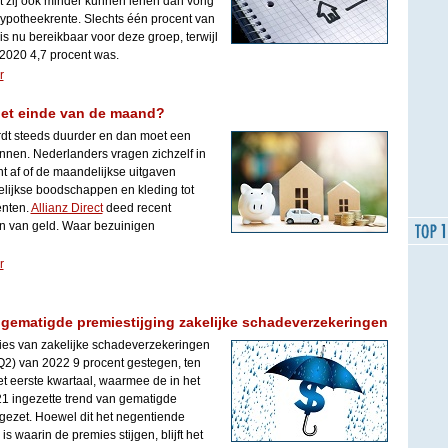
t zij óók minder kunnen lenen dan vorig
ypotheekrente. Slechts één procent van
s nu bereikbaar voor deze groep, terwijl
n 2020 4,7 procent was.
r
het einde van de maand?
rdt steeds duurder en dan moet een
nnen. Nederlanders vragen zichzelf in
cht af of de maandelijkse uitgaven
lijkse boodschappen en kleding tot
nten.
Allianz Direct
deed recent
n van geld. Waar bezuinigen
r
 gematigde premiestijging zakelijke schadeverzekeringen
es van zakelijke schadeverzekeringen
(Q2) van 2022 9 procent gestegen, ten
het eerste kwartaal, waarmee de in het
21 ingezette trend van gematigde
tgezet. Hoewel dit het negentiende
 waarin de premies stijgen, blijft het