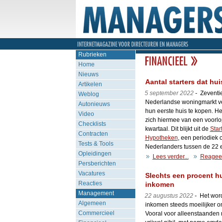
Rubrieken
Home
Nieuws
Aantal starters dat hu
Artikelen
5 september 2022
- Zeventie
Weblog
Nederlandse woningmarkt v
Autonieuws
hun eerste huis te kopen. He
Video
zich hiermee van een voorlop
Checklists
kwartaal. Dit blijkt uit de
Star
Contracten
Hypotheken
, een periodiek
Tests & Tools
Nederlanders tussen de 22 
Opleidingen
Lees verder...
Reagee
Persberichten
Vacatures
Slechts een procent h
Reacties
inkomen
Management
22 augustus 2022
- Het wor
Algemeen
inkomen steeds moeilijker o
Commercieel
Vooral voor alleenstaanden