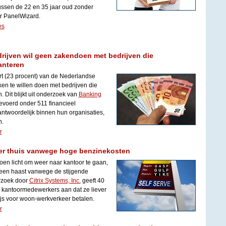
ussen de 22 en 35 jaar oud zonder
r PanelWizard.
es
rijven wil geen zakendoen met bedrijven die
anteren
rt (23 procent) van de Nederlandse
en te willen doen met bedrijven die
 Dit blijkt uit onderzoek van
Banking
gevoerd onder 511 financieel
antwoordelijk binnen hun organisaties,
n.
r
ver thuis vanwege hoge benzinekosten
en licht om weer naar kantoor te gaan,
en haast vanwege de stijgende
rzoek door
Citrix Systems, Inc.
geeft 40
 kantoormedewerkers aan dat ze liever
js voor woon-werkverkeer betalen.
r