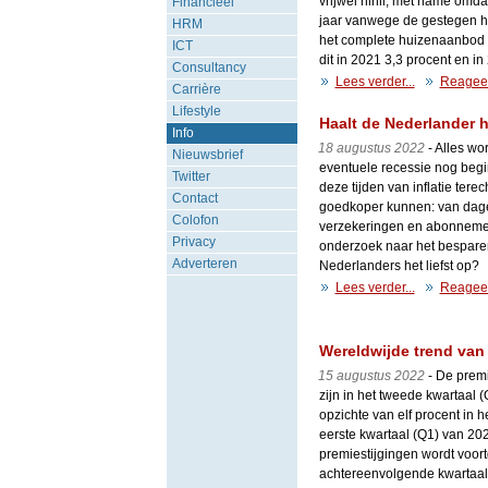
vrijwel nihil, met name omda
Financieel
jaar vanwege de gestegen h
HRM
het complete huizenaanbod i
ICT
dit in 2021 3,3 procent en i
Consultancy
Lees verder...
Reagee
Carrière
Lifestyle
Haalt de Nederlander 
Info
18 augustus 2022
- Alles wo
Nieuwsbrief
eventuele recessie nog begi
Twitter
deze tijden van inflatie tere
Contact
goedkoper kunnen: van dage
Colofon
verzekeringen en abonneme
Privacy
onderzoek naar het bespare
Adverteren
Nederlanders het liefst op?
Lees verder...
Reagee
Wereldwijde trend van
15 augustus 2022
- De premi
zijn in het tweede kwartaal 
opzichte van elf procent in 
eerste kwartaal (Q1) van 20
premiestijgingen wordt voor
achtereenvolgende kwartaal is