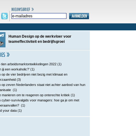
Human Design op de werkvloer voor
teameffectiviteit en bedrijfsgroei
 tien arbeidsmarktontwikkelingen 2022
(1)
n jij een workaholic?’
(1)
 op de vier bedrijven niet bezig met klimaat en
urzaamheid
(3)
 op zeven Nederlanders staat niet achter aanbod van hun
anisatie
(1)
e manieren om te reageren op onterechte kritiek
(1)
 cyber-survivalgids voor managers: hoe ga je om met
eraanvallen?
(1)
d your data
(1)