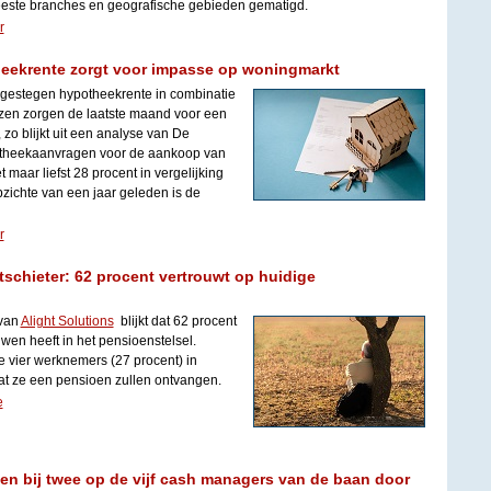
eeste branches en geografische gebieden gematigd.
r
eekrente zorgt voor impasse op woningmarkt
 gestegen hypotheekrente in combinatie
zen zorgen de laatste maand voor een
zo blijkt uit een analyse van De
otheekaanvragen voor de aankoop van
 maar liefst 28 procent in vergelijking
zichte van een jaar geleden is de
r
tschieter: 62 procent vertrouwt op huidige
 van
Alight Solutions
blijkt dat 62 procent
wen heeft in het pensioenstelsel.
 vier werknemers (27 procent) in
t ze een pensioen zullen ontvangen.
e
gen bij twee op de vijf cash managers van de baan door