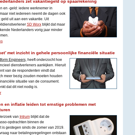
Nederlanders zet vakantiegeld op spaarrekening
n en -geld: iedere werknemer in
, maar niet iedereen neemt de dagen ook
 geld uit aan een vakantie. Uit
lldienstverlener
SD Worx
blijkt dat maar
erkende Nederlanders vorig jaar minder
omen.
es
t’ met inzicht in gehele persoonlijke financiële situatie
tform Engineers,
heeft onderzocht hoe
cieel dienstverleners aankijken. Hieruit
ent van de respondenten vindt dat
zich meer bezig zouden moeten houden
inanciële situatie van de consument.
kt dat dit niet nodig is.
r
n en inflatie leiden tot ernstige problemen met
turen
nderzoek van
Intrum
blijkt dat de
asso-opdrachten binnen de
t is gestegen sinds de zomer van 2019.
 vraag naar betalingsregelingen ontstaan