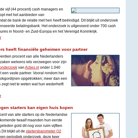
de vijf (44 procent) cash managers en
topt met het aanbieden van
dat de bank de relatie met hen heeft beëindigd. Dit blijkt uit onderzoek
censeerde betalingsbank. Het onderzoek is uitgevoerd onder 700 cash
ures in Noord- en Zuid-Europa en het Verenigd Koninkrijk.
r
rs heeft financiële geheimen voor partner
ventien procent van alle Nederlanders
dzaken weleens iets verzwegen voor zijn
onderzoek
van
Acties.nl
onder 1.040
een vaste partner. Vooral rondom het
ookgordijnen opgetrokken; meer dan een
 zegt niet te weten wat hun wederhelft
r
gen starters kan eigen huis kopen
ocent van alle starters op de Nederlandse
 komende twaalf maanden hun eerste
eleden gold dit nog voor ruim vijftien
Dit blijkt uit de
startersbarometer Q2
 een periodiek onderzoek, deze keer