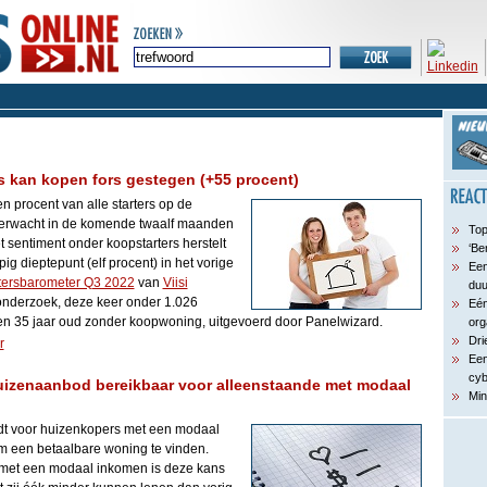
is kan kopen fors gestegen (+55 procent)
n procent van alle starters op de
erwacht in de komende twaalf maanden
Top
t sentiment onder koopstarters herstelt
‘Be
ig dieptepunt (elf procent) in het vorige
Een
tersbarometer Q3 2022
van
Viisi
du
 onderzoek, deze keer onder 1.026
Eén
en 35 jaar oud zonder koopwoning, uitgevoerd door Panelwizard.
org
Dri
r
Een
cyb
uizenaanbod bereikbaar voor alleenstaande met modaal
Min
dt voor huizenkopers met een modaal
m een betaalbare woning te vinden.
 met een modaal inkomen is deze kans