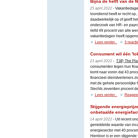
Bijna de helft van de 
25 april 2022
- Vakantiedage
loondienst heeft er recht op
daadwerkelijk op of geeft het
onderzoek van HR- en payro
liefst 49 procent van alle w
vakantiedagen heeft opgen
Lees verder...
3 reacti
Consument wil één 'loke
21 april 2022
-
TJIP, The Pla
consumenten tegen hun finan
komt naar voren dat 43 proc
financieel dienstverleners 
met de gehele persoonlijke f
Slechts zeventien procent den
Lees verder...
Reagee
Stijgende energieprijze
onbetaalde energiefac
14 april 2022
- Uit recent o
gemiddelde waarde van inc
energiesector met 40 procen
Hierdoor is er een stijgende