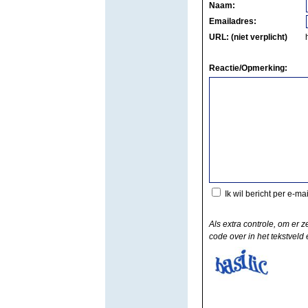
Naam:
Emailadres:
URL: (niet verplicht)
Reactie/Opmerking:
Ik wil bericht per e-ma
Als extra controle, om er z
code over in het tekstveld e