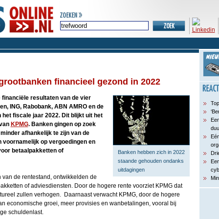
grootbanken financieel gezond in 2022
financiële resultaten van de vier
Top
ken, ING, Rabobank, ABN AMRO en de
‘Be
et fiscale jaar 2022. Dit blijkt uit het
Een
 van
KPMG
. Banken gingen op zoek
du
inder afhankelijk te zijn van de
Eén
h voornamelijk op vergoedingen en
org
oor betaalpakketten of
Banken hebben zich in 2022
Dri
staande gehouden ondanks
Een
uitdagingen
cyb
n van de rentestand, ontwikkelden de
Min
akketten of adviesdiensten. Door de hogere rente voorziet KPMG dat
tureel zullen verhogen. Daarnaast verwacht KPMG, door de hogere
n economische groei, meer provisies en wanbetalingen, vooral bij
oge schuldenlast.