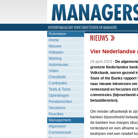
Rubrieken
Home
Nieuws
Vier Nederlandse 
Artikelen
Weblog
18 april 2023
-
De algemene 
Autonieuws
grootste Nederlandse ban
Video
Volksbank, waren gezond in h
Checklists
State of the Banks rapport
Contracten
naar nieuwe inkomsten om m
Tests & Tools
rentestand en focusten zic
commissies (bijvoorbeeld v
Opleidingen
betaaldiensten).
Persberichten
Vacatures
Om minder afhankelijk te zij
Reacties
banken bijvoorbeeld betaalp
Management
de banken hun marges struc
Algemeen
rentestand en een afname va
Commercieel
bedrijven met een relatief h