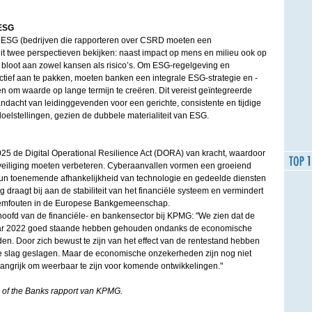
 ESG
n ESG (bedrijven die rapporteren over CSRD moeten een
 twee perspectieven bekijken: naast impact op mens en milieu ook op
n bloot aan zowel kansen als risico’s. Om ESG-regelgeving en
ectief aan te pakken, moeten banken een integrale ESG-strategie en -
n om waarde op lange termijn te creëren. Dit vereist geïntegreerde
ndacht van leidinggevenden voor een gerichte, consistente en tijdige
doelstellingen, gezien de dubbele materialiteit van ESG.
2025 de Digital Operational Resilience Act (DORA) van kracht, waardoor
eiliging moeten verbeteren. Cyberaanvallen vormen een groeiend
hun toenemende afhankelijkheid van technologie en gedeelde diensten
draagt bij aan de stabiliteit van het financiële systeem en vermindert
steemfouten in de Europese Bankgemeenschap.
oofd van de financiële- en bankensector bij KPMG: "We zien dat de
 jaar 2022 goed staande hebben gehouden ondanks de economische
en. Door zich bewust te zijn van het effect van de rentestand hebben
e slag geslagen. Maar de economische onzekerheden zijn nog niet
belangrijk om weerbaar te zijn voor komende ontwikkelingen."
e of the Banks rapport van KPMG.