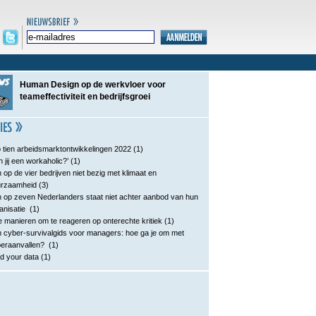
Human Design op de werkvloer voor
teameffectiviteit en bedrijfsgroei
 tien arbeidsmarktontwikkelingen 2022
(1)
n jij een workaholic?’
(1)
 op de vier bedrijven niet bezig met klimaat en
urzaamheid
(3)
 op zeven Nederlanders staat niet achter aanbod van hun
anisatie
(1)
e manieren om te reageren op onterechte kritiek
(1)
 cyber-survivalgids voor managers: hoe ga je om met
eraanvallen?
(1)
d your data
(1)