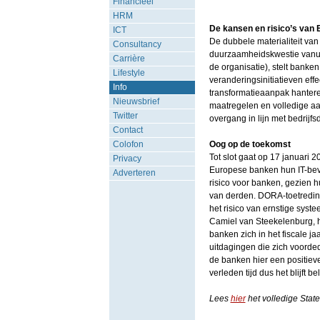
Financieel
HRM
De kansen en risico’s van
ICT
De dubbele materialiteit va
Consultancy
duurzaamheidskwestie vanuit
Carrière
de organisatie), stelt banke
Lifestyle
veranderingsinitiatieven eff
Info
transformatieaanpak hantere
Nieuwsbrief
maatregelen en volledige aa
Twitter
overgang in lijn met bedrijfs
Contact
Colofon
Oog op de toekomst
Tot slot gaat op 17 januari 
Privacy
Europese banken hun IT-bev
Adverteren
risico voor banken, gezien 
van derden. DORA-toetreding 
het risico van ernstige sy
Camiel van Steekelenburg, h
banken zich in het fiscale
uitdagingen die zich voorded
de banken hier een positiev
verleden tijd dus het blijft 
Lees
hier
het volledige Stat