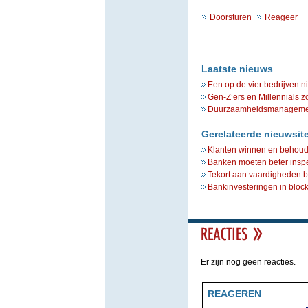
Doorsturen
Reageer
Laatste nieuws
Een op de vier bedrijven n
Gen-Z’ers en Millennials z
Duurzaamheidsmanagement 
Gerelateerde nieuwsit
Klanten winnen en behouden
Banken moeten beter inspe
Tekort aan vaardigheden be
Bankinvesteringen in block
Er zijn nog geen reacties.
REAGEREN