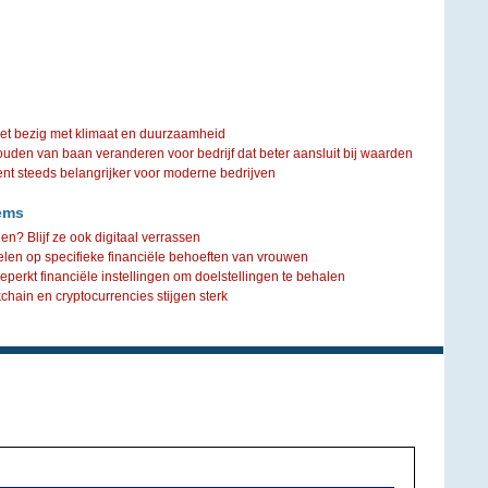
iet bezig met klimaat en duurzaamheid
ouden van baan veranderen voor bedrijf dat beter aansluit bij waarden
steeds belangrijker voor moderne bedrijven
ems
? Blijf ze ook digitaal verrassen
len op specifieke financiële behoeften van vrouwen
perkt financiële instellingen om doelstellingen te behalen
chain en cryptocurrencies stijgen sterk