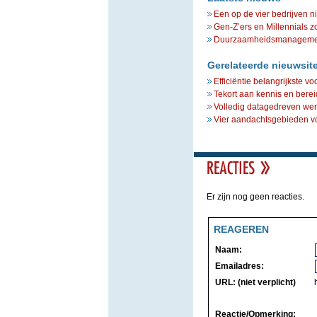
Een op de vier bedrijven n
Gen-Z’ers en Millennials z
Duurzaamheidsmanagement 
Gerelateerde nieuwsit
Efficiëntie belangrijkste 
Tekort aan kennis en bere
Volledig datagedreven wer
Vier aandachtsgebieden v
Er zijn nog geen reacties.
REAGEREN
Naam:
Emailadres:
URL: (niet verplicht)
Reactie/Opmerking: