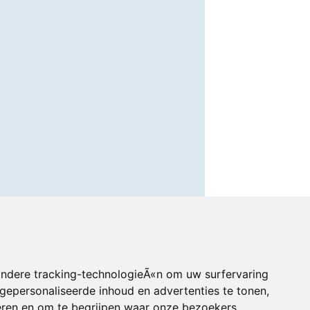
andere tracking-technologieÃ«n om uw surfervaring
gepersonaliseerde inhoud en advertenties te tonen,
eren en om te begrijpen waar onze bezoekers