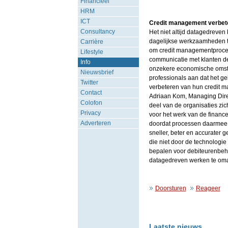
Financieel
HRM
ICT
Credit management verbet
Consultancy
Het niet altijd datagedreve
dagelijkse werkzaamheden te
Carrière
om credit managementprocess
Lifestyle
communicatie met klanten de
Info
onzekere economische omstan
Nieuwsbrief
professionals aan dat het ge
Twitter
verbeteren van hun credit 
Contact
Adriaan Kom, Managing Direct
Colofon
deel van de organisaties zic
Privacy
voor het werk van de financ
Adverteren
doordat processen daarmee zo
sneller, beter en accurater
die niet door de technologi
bepalen voor debiteurenbehe
datagedreven werken te om
Doorsturen
Reageer
Laatste nieuws