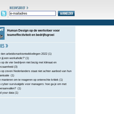
Human Design op de werkvloer voor
teameffectiviteit en bedrijfsgroei
 tien arbeidsmarktontwikkelingen 2022
(1)
n jij een workaholic?’
(1)
 op de vier bedrijven niet bezig met klimaat en
urzaamheid
(3)
 op zeven Nederlanders staat niet achter aanbod van hun
anisatie
(1)
e manieren om te reageren op onterechte kritiek
(1)
 cyber-survivalgids voor managers: hoe ga je om met
eraanvallen?
(1)
d your data
(1)