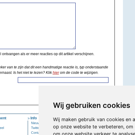
il ontvangen als er meer reacties op dit artikel verschijnen.
eker van te zijn dat dit een handmatige reactie is, typ onderstaande
rnaast. Is het niet te lezen? Klik
hier
om de code te wijzigen.
Wij gebruiken cookies
ent
Info
Mijn Account
Wij maken gebruik van cookies en 
Nieuwsbrief
Inloggen
op onze website te verbeteren, om 
eel
Twitter
Contact
om onze website verkeer te analys