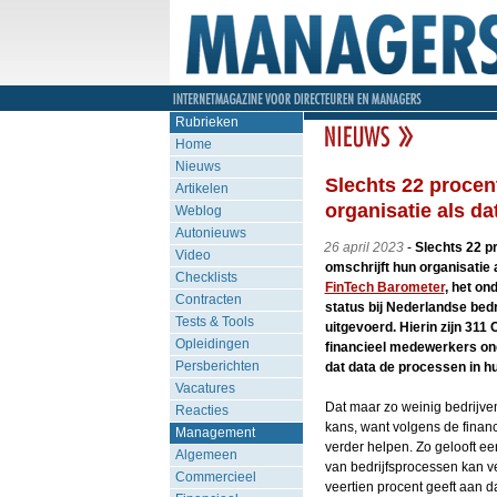
Rubrieken
Home
Nieuws
Slechts 22 procent
Artikelen
organisatie als d
Weblog
Autonieuws
26 april 2023
-
Slechts 22 p
Video
omschrijft hun organisatie a
Checklists
FinTech Barometer
, het o
Contracten
status bij Nederlandse bedri
Tests & Tools
uitgevoerd. Hierin zijn 311
Opleidingen
financieel medewerkers on
Persberichten
dat data de processen in h
Vacatures
Dat maar zo weinig bedrijv
Reacties
kans, want volgens de financ
Management
verder helpen. Zo gelooft een
Algemeen
van bedrijfsprocessen kan ve
Commercieel
veertien procent geeft aan d