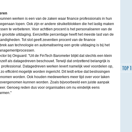
eren
n kunnen werken is een van de zaken waar finance professionals in hun
genaan lopen. Ook zijn er andere struikelblokken die het lastig maken
en te verbeteren. Voor achttien procent is het personaliseren van de
 grootste uitdaging. Eenzelfde percentage heeft het meeste last van de
digheden. Tot slot geeft zeventien procent van de finance
brek aan technologie en automatisering een grote uitdaging is bij het
managementprocessen.
or bij Onguard: "Uit de FinTech Barometer blijkt dat slechts een klein
hzelf als datagedreven beschouwt. Terwijl dat ontzettend belangrijk is
e professional. Datagedreven werken levert namelijk veel voordelen op,
 efficiënt mogelijk worden ingericht. Dit leidt ertoe dat beslissingen
 genomen worden. Ook houden medewerkers meer tijd over voor taken
e overgenomen kunnen worden. Zoals bijvoorbeeld een juiste aanpak
er. Genoeg reden dus voor organisaties om nu eindelijk eens
armen."