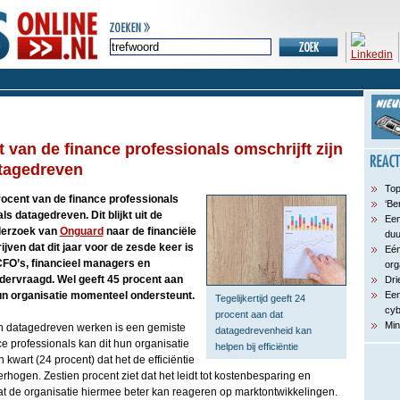
 van de finance professionals omschrijft zijn
atagedreven
Top
rocent van de finance professionals
‘Be
ls datagedreven. Dit blijkt uit de
Een
nderzoek van
Onguard
naar de financiële
du
jven dat dit jaar voor de zesde keer is
Eén
 CFO’s, financieel managers en
org
dervraagd. Wel geeft 45 procent aan
Dri
un organisatie momenteel ondersteunt.
Een
Tegelijkertijd geeft 24
cyb
procent aan dat
Min
en datagedreven werken is een gemiste
datagedrevenheid kan
e professionals kan dit hun organisatie
helpen bij efficiëntie
 kwart (24 procent) dat het de efficiëntie
rhogen. Zestien procent ziet dat het leidt tot kostenbesparing en
at de organisatie hiermee beter kan reageren op marktontwikkelingen.