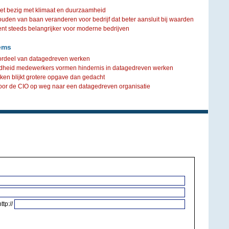
iet bezig met klimaat en duurzaamheid
ouden van baan veranderen voor bedrijf dat beter aansluit bij waarden
steeds belangrijker voor moderne bedrijven
ems
voordeel van datagedreven werken
idheid medewerkers vormen hindernis in datagedreven werken
ken blijkt grotere opgave dan gedacht
oor de CIO op weg naar een datagedreven organisatie
http://