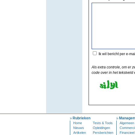
Ik wil bericht per e-ma
Als extra controle, om er z
code over in het tekstveld e
Rubrieken
Managem
Home
Tests & Tools
Algemeen
Nieuws
Opleidingen
Commerci
Artikelen
Persberichten
Financieel