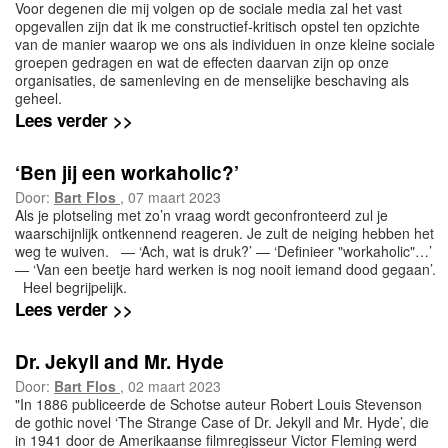
Voor degenen die mij volgen op de sociale media zal het vast
opgevallen zijn dat ik me constructief-kritisch opstel ten opzichte
van de manier waarop we ons als individuen in onze kleine sociale
groepen gedragen en wat de effecten daarvan zijn op onze
organisaties, de samenleving en de menselijke beschaving als
geheel.
Lees verder >>
‘Ben jij een workaholic?’
Door:
Bart Flos
, 07 maart 2023
Als je plotseling met zo’n vraag wordt geconfronteerd zul je
waarschijnlijk ontkennend reageren. Je zult de neiging hebben het
weg te wuiven. — ‘Ach, wat is druk?’ — ‘Definieer "workaholic"…’
— ‘Van een beetje hard werken is nog nooit iemand dood gegaan’.
Heel begrijpelijk.
Lees verder >>
Dr. Jekyll and Mr. Hyde
Door:
Bart Flos
, 02 maart 2023
"In 1886 publiceerde de Schotse auteur Robert Louis Stevenson
de gothic novel ‘The Strange Case of Dr. Jekyll and Mr. Hyde’, die
in 1941 door de Amerikaanse filmregisseur Victor Fleming werd