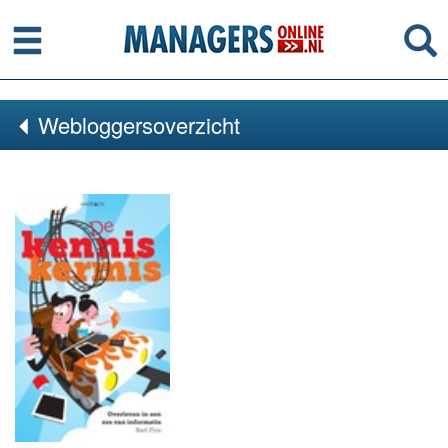
Menu
Se
Webloggersoverzicht