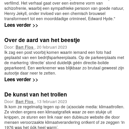
verfilmd. Het verhaal gaat over een extreme vorm van
schizofrenie, waarbij een sympathieke persoon van goede natuur,
Henry Jekyll, onder invloed van een chemisch brouwsel
transformeert tot een moorddadige crimineel, Edward Hyde."
Lees verder >>
Over de aard van het beestje
Door:
Bart Flos
, 20 februari 2023
Ik zag een post voorbij komen waarin iemand een foto had
geplaatst van een bedrijfsparkeerplaats. Op de parkeerplaats met
de markering ‘directie’ stond duidelijk géén directie-bolide
geparkeerd. Een werknemer was blijkbaar zo brutaal geweest zijn
autootje daar neer te zetten.
Lees verder >>
De kunst van het trollen
Door:
Bart Flos
, 13 februari 2023
Ik kom ze regelmatig tegen op de (a)sociale media: klimaattrollen.
Ze vinden ergens een klimaatgrafiek waar ze een stukje uit
knippen, ze sturen een link naar een dubieuze website die door
mensen veroorzaakte klimaatverandering ontkent of ze zeggen ‘in
1976 was het óók heel warm’.