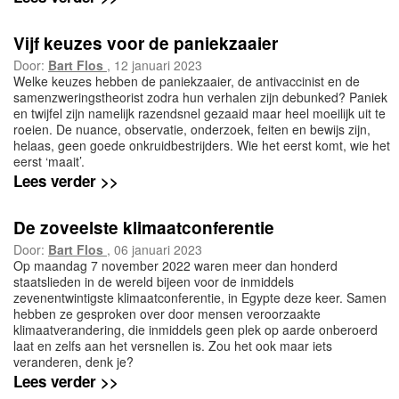
Vijf keuzes voor de paniekzaaier
Door:
Bart Flos
, 12 januari 2023
Welke keuzes hebben de paniekzaaier, de antivaccinist en de
samenzweringstheorist zodra hun verhalen zijn debunked? Paniek
en twijfel zijn namelijk razendsnel gezaaid maar heel moeilijk uit te
roeien. De nuance, observatie, onderzoek, feiten en bewijs zijn,
helaas, geen goede onkruidbestrijders. Wie het eerst komt, wie het
eerst ‘maait’.
Lees verder >>
De zoveelste klimaatconferentie
Door:
Bart Flos
, 06 januari 2023
Op maandag 7 november 2022 waren meer dan honderd
staatslieden in de wereld bijeen voor de inmiddels
zevenentwintigste klimaatconferentie, in Egypte deze keer. Samen
hebben ze gesproken over door mensen veroorzaakte
klimaatverandering, die inmiddels geen plek op aarde onberoerd
laat en zelfs aan het versnellen is. Zou het ook maar iets
veranderen, denk je?
Lees verder >>