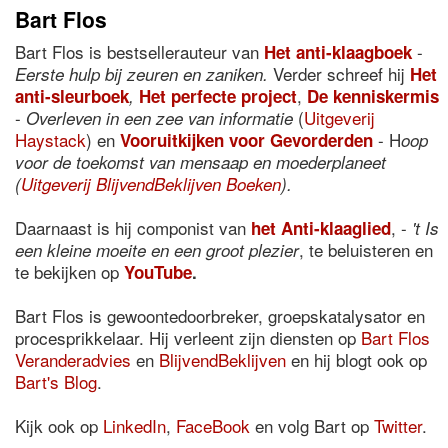
Bart Flos
Bart Flos is bestsellerauteur van
-
Het anti-klaagboek
Verder schreef hij
Eerste hulp bij zeuren en zaniken.
Het
,
anti-sleurboek
,
Het perfecte project
De kenniskermis
-
(
Uitgeverij
Overleven in een zee van informatie
Haystack
) en
- H
Vooruitkijken voor Gevorderden
oop
voor de toekomst van mensaap en moederplaneet
(
Uitgeverij BlijvendBeklijven Boeken
).
Daarnaast is hij componist van
, -
het Anti-klaaglied
't Is
, te beluisteren en
een kleine moeite en een groot plezier
te bekijken op
YouTube
.
Bart Flos is gewoontedoorbreker, groepskatalysator en
procesprikkelaar. Hij verleent zijn diensten op
Bart Flos
Veranderadvies
en
BlijvendBeklijven
en hij blogt ook op
Bart's Blog
.
Kijk ook op
LinkedIn
,
FaceBook
en volg Bart op
Twitter
.