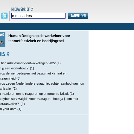
Human Design op de werkvloer voor
teameffectiviteit en bedrijfsgroei
 tien arbeidsmarktontwikkelingen 2022
(1)
n jij een workaholic?’
(1)
 op de vier bedrijven niet bezig met klimaat en
urzaamheid
(3)
 op zeven Nederlanders staat niet achter aanbod van hun
anisatie
(1)
e manieren om te reageren op onterechte kritiek
(1)
 cyber-survivalgids voor managers: hoe ga je om met
eraanvallen?
(1)
d your data
(1)