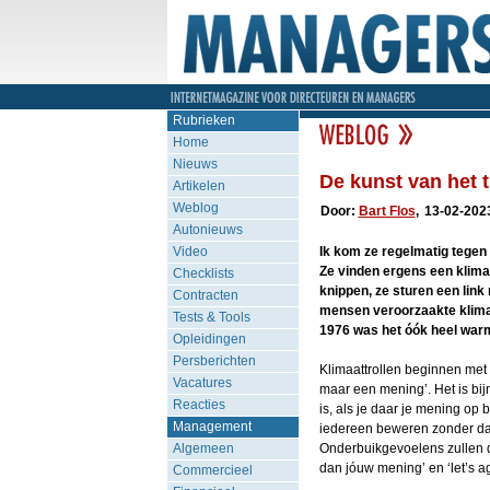
Rubrieken
Home
Nieuws
De kunst van het t
Artikelen
Weblog
Door:
Bart Flos
,
13-02-202
Autonieuws
Video
Ik kom ze regelmatig tegen 
Ze vinden ergens een klimaa
Checklists
knippen, ze sturen een link
Contracten
mensen veroorzaakte klimaa
Tests & Tools
1976 was het óók heel warm
Opleidingen
Persberichten
Klimaattrollen beginnen met
Vacatures
maar een mening’. Het is bijn
Reacties
is, als je daar je mening op b
Management
iedereen beweren zonder daa
Algemeen
Onderbuikgevoelens zullen do
dan jóuw mening’ en ‘let’s a
Commercieel