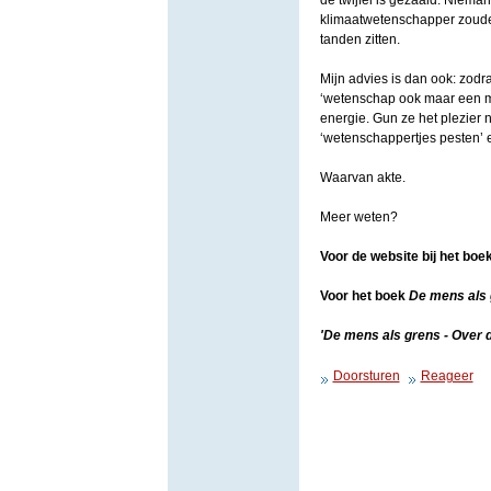
de twijfel is gezaaid. Nieman
klimaatwetenschapper zoude
tanden zitten.
Mijn advies is dan ook: zodra
‘wetenschap ook maar een men
energie. Gun ze het plezier 
‘wetenschappertjes pesten’ e
Waarvan akte.
Meer weten?
Voor de website bij het boe
Voor het boek
De mens als
'De mens als grens - Over 
Doorsturen
Reageer