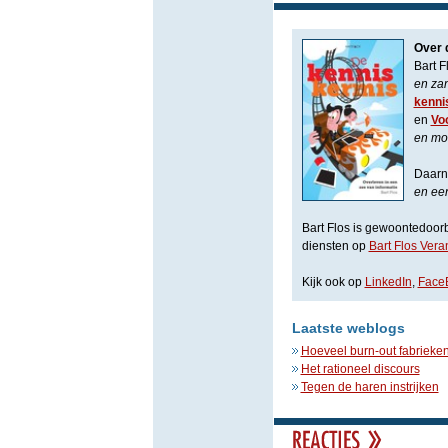
Over 
Bart F
en za
kenni
en
Vo
en mo
Daarna
en een
Bart Flos is gewoontedoorbr
diensten op
Bart Flos Ver
Kijk ook op
LinkedIn
,
Face
Laatste weblogs
Hoeveel burn-out fabrieken
Het rationeel discours
Tegen de haren instrijken