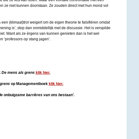
d die ze iets kan doen. Maar een frontale confrontatie met een
n ze niet kunnen doorstaan. Ze zouden direct met hun mond vol
 een (klimaat)trol weigert om de eigen theorie te falsifiëren omdat
ing is’, stop dan onmiddellijk met de discussie. Het is verspilde
niet. Want als ze érgens van kunnen genieten dan is het wel
n ‘professors op stang jagen’.
k
De mens als grens
klik hier.
 grens
op Managementboek
klik hier.
de onbuigzame barrières van ons bestaan'.