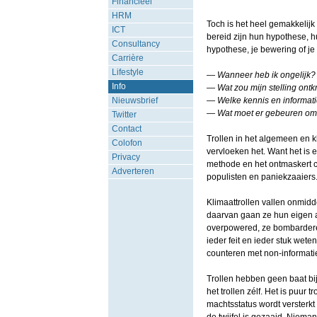
Financieel
HRM
Toch is het heel gemakkelijk
ICT
bereid zijn hun hypothese, hu
Consultancy
hypothese, je bewering of je 
Carrière
Lifestyle
— Wanneer heb ik ongelijk?
Info
— Wat zou mijn stelling ontk
Nieuwsbrief
— Welke kennis en informat
— Wat moet er gebeuren om 
Twitter
Contact
Trollen in het algemeen en k
Colofon
vervloeken het. Want het is
Privacy
methode en het ontmaskert 
Adverteren
populisten en paniekzaaiers
Klimaattrollen vallen onmidde
daarvan gaan ze hun eigen a
overpowered, ze bombarderen 
ieder feit en ieder stuk wet
counteren met non-informati
Trollen hebben geen baat bij 
het trollen zélf. Het is puur 
machtsstatus wordt versterkt 