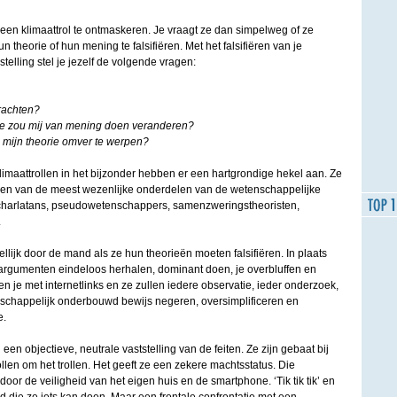
 een klimaattrol te ontmaskeren. Je vraagt ze dan simpelweg of ze
n theorie of hun mening te falsifiëren. Met het falsifiëren van je
stelling stel je jezelf de volgende vragen:
rachten?
ie zou mij van mening doen veranderen?
mijn theorie omver te werpen?
limaattrollen in het bijzonder hebben er een hartgrondige hekel aan. Ze
 een van de meest wezenlijke onderdelen van de wetenschappelijke
charlatans, pseudowetenschappers, samenzweringstheoristen,
.
llijk door de mand als ze hun theorieën moeten falsifiëren. In plaats
rgumenten eindeloos herhalen, dominant doen, je overbluffen en
je met internetlinks en ze zullen iedere observatie, ieder onderzoek,
enschappelijk onderbouwd bewijs negeren, oversimplificeren en
e.
een objectieve, neutrale vaststelling van de feiten. Ze zijn gebaat bij
trollen om het trollen. Het geeft ze een zekere machtsstatus. Die
door de veiligheid van het eigen huis en de smartphone. ‘Tik tik tik’ en