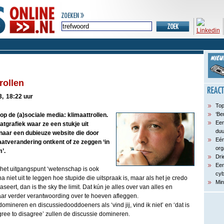
rollen
3,
18:22 uur
Top
‘Be
op de (a)sociale media: klimaattrollen.
Een
tgrafiek waar ze een stukje uit
du
 naar een dubieuze website die door
Eén
tverandering ontkent of ze zeggen ‘in
org
’.
Dri
Een
 het uitgangspunt ‘wetenschap is ook
cyb
a niet uit te leggen hoe stupide die uitspraak is, maar als het je credo
Min
aseert, dan is the sky the limit. Dat kún je alles over van alles en
r verder verantwoording over te hoeven afleggen.
mineren en discussiedooddoeners als ‘vind jij, vind ik niet’ en ‘dat is
gree to disagree’ zullen de discussie domineren.