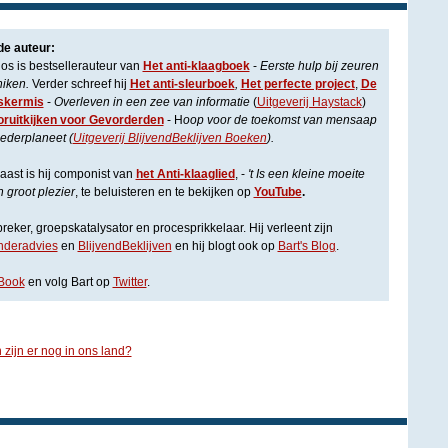
de auteur:
los is bestsellerauteur van
Het anti-klaagboek
-
Eerste hulp bij zeuren
niken.
Verder schreef hij
Het anti-sleurboek
,
Het perfecte project
,
De
skermis
-
Overleven in een zee van informatie
(
Uitgeverij Haystack
)
oruitkijken voor Gevorderden
- H
oop voor de toekomst van mensaap
ederplaneet (
Uitgeverij BlijvendBeklijven Boeken
).
ast is hij componist van
het Anti-klaaglied
, -
't Is een kleine moeite
 groot plezier
, te beluisteren en te bekijken op
YouTube
.
eker, groepskatalysator en procesprikkelaar. Hij verleent zijn
anderadvies
en
BlijvendBeklijven
en hij blogt ook op
Bart's Blog
.
Book
en volg Bart op
Twitter
.
 zijn er nog in ons land?