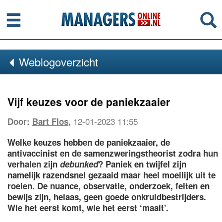
Menu
Se
Weblogoverzicht
Vijf keuzes voor de paniekzaaier
12-01-2023 11:55
Door:
Bart Flos
,
Welke keuzes hebben de paniekzaaier, de
antivaccinist en de samenzweringstheorist zodra hun
verhalen zijn
debunked
? Paniek en twijfel zijn
namelijk razendsnel gezaaid maar heel moeilijk uit te
roeien. De nuance, observatie, onderzoek, feiten en
bewijs zijn, helaas, geen goede onkruidbestrijders.
Wie het eerst komt, wie het eerst ‘maait’.