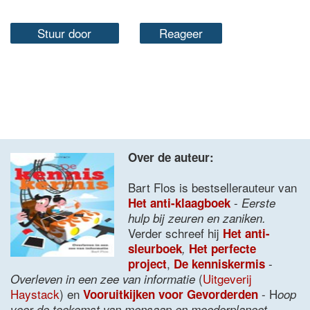
Stuur door
Reageer
Over de auteur:
Bart Flos is bestsellerauteur van
-
Het anti-klaagboek
Eerste
hulp bij zeuren en zaniken.
Verder schreef hij
Het anti-
sleurboek
,
Het perfecte
,
-
project
De kenniskermis
(
Uitgeverij
Overleven in een zee van informatie
Haystack
) en
- H
Vooruitkijken voor Gevorderden
oop
voor de toekomst van mensaap en moederplaneet