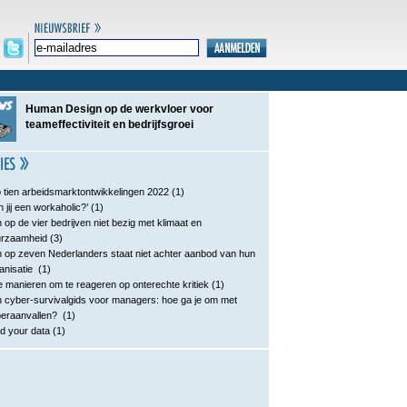
Human Design op de werkvloer voor
teameffectiviteit en bedrijfsgroei
 tien arbeidsmarktontwikkelingen 2022
(1)
n jij een workaholic?’
(1)
 op de vier bedrijven niet bezig met klimaat en
urzaamheid
(3)
 op zeven Nederlanders staat niet achter aanbod van hun
anisatie
(1)
e manieren om te reageren op onterechte kritiek
(1)
 cyber-survivalgids voor managers: hoe ga je om met
eraanvallen?
(1)
d your data
(1)