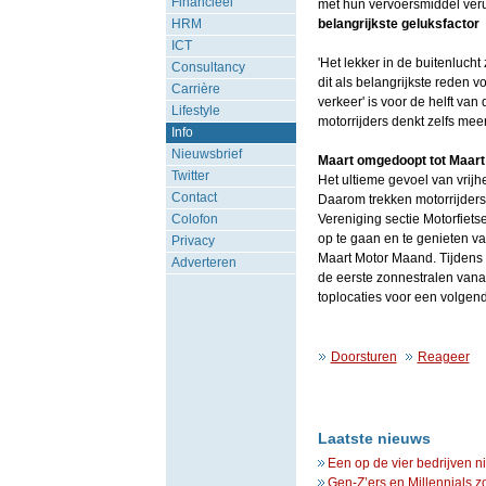
Financieel
met hun vervoersmiddel verui
HRM
belangrijkste geluksfactor
ICT
'Het lekker in de buitenlucht 
Consultancy
dit als belangrijkste reden 
Carrière
verkeer' is voor de helft van
Lifestyle
motorrijders denkt zelfs mee
Info
Nieuwsbrief
Maart omgedoopt tot Maar
Twitter
Het ultieme gevoel van vrijh
Contact
Daarom trekken motorrijders
Colofon
Vereniging sectie Motorfiets
op te gaan en te genieten 
Privacy
Maart Motor Maand. Tijdens 
Adverteren
de eerste zonnestralen van
toplocaties voor een volgend
Doorsturen
Reageer
Laatste nieuws
Een op de vier bedrijven n
Gen-Z’ers en Millennials z