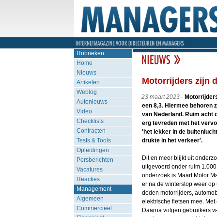
Rubrieken
Home
Nieuws
Motorrijders zijn
Artikelen
Weblog
23 maart 2023
-
Motorrijder
Autonieuws
een 8,3. Hiermee behoren z
Video
van Nederland. Ruim acht op
Checklists
erg tevreden met het vervo
Contracten
'het lekker in de buitenluch
Tests & Tools
drukte in het verkeer'.
Opleidingen
Dit en meer blijkt uit onderz
Persberichten
uitgevoerd onder ruim 1.000
Vacatures
onderzoek is Maart Motor M
Reacties
er na de winterstop weer op 
Management
deden motorrijders, automob
Algemeen
elektrische fietsen mee. Me
Commercieel
Daarna volgen gebruikers van