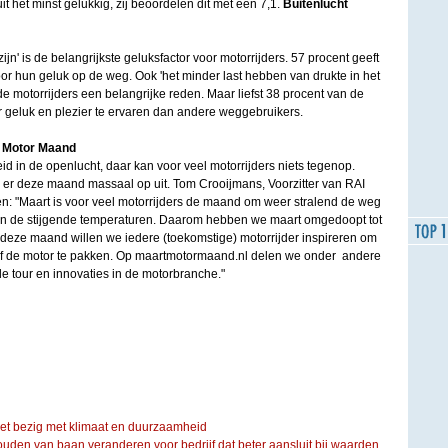
t het minst gelukkig, zij beoordelen dit met een 7,1.
Buitenlucht
zijn' is de belangrijkste geluksfactor voor motorrijders. 57 procent geeft
voor hun geluk op de weg. Ook 'het minder last hebben van drukte in het
 de motorrijders een belangrijke reden. Maar liefst 38 procent van de
r geluk en plezier te ervaren dan andere weggebruikers.
t Motor Maand
eid in de openlucht, daar kan voor veel motorrijders niets tegenop.
 er deze maand massaal op uit. Tom Crooijmans, Voorzitter van RAI
en: "Maart is voor veel motorrijders de maand om weer stralend de weg
van de stijgende temperaturen. Daarom hebben we maart omgedoopt tot
deze maand willen we iedere (toekomstige) motorrijder inspireren om
af de motor te pakken. Op maartmotormaand.nl delen we onder andere
e tour en innovaties in de motorbranche."
iet bezig met klimaat en duurzaamheid
ouden van baan veranderen voor bedrijf dat beter aansluit bij waarden