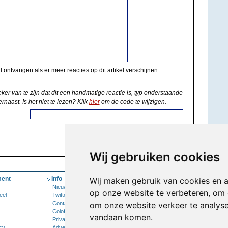
il ontvangen als er meer reacties op dit artikel verschijnen.
eker van te zijn dat dit een handmatige reactie is, typ onderstaande
rnaast. Is het niet te lezen? Klik
hier
om de code te wijzigen.
Wij gebruiken cookies
ent
Info
Mijn Account
Wij maken gebruik van cookies en 
Nieuwsbrief
Inloggen
op onze website te verbeteren, om 
eel
Twitter
Contact
om onze website verkeer te analys
Colofon
vandaan komen.
Privacy
cy
Adverteren