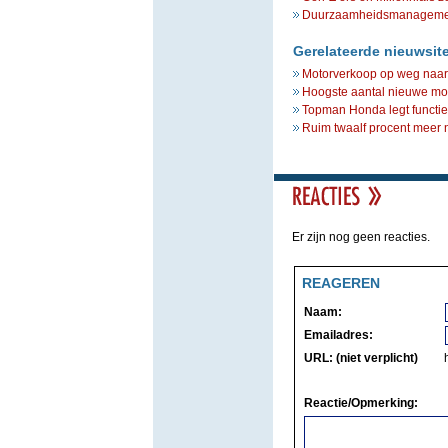
Duurzaamheidsmanagement 
Gerelateerde nieuwsit
Motorverkoop op weg naar 
Hoogste aantal nieuwe mot
Topman Honda legt functie
Ruim twaalf procent meer 
Er zijn nog geen reacties.
REAGEREN
Naam:
Emailadres:
URL: (niet verplicht)
Reactie/Opmerking: