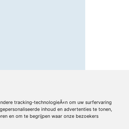
andere tracking-technologieÃ«n om uw surfervaring
gepersonaliseerde inhoud en advertenties te tonen,
eren en om te begrijpen waar onze bezoekers