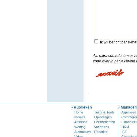
Ik wil bericht per e-ma
Als extra controle, om er z
code over in het tekstveld e
Rubrieken
Managem
Home
Tests & Tools
Algemeen
Nieuws
Opleidingen
Commerci
Artikelen
Persberichten
Financieel
Weblog
Vacatures
HRM
Autonieuws
Reacties
ICT
Video
Consultan