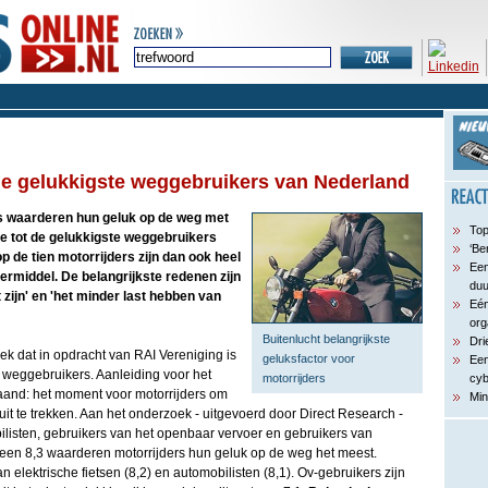
 de gelukkigste weggebruikers van Nederland
s waarderen hun geluk op de weg met
Top
e tot de gelukkigste weggebruikers
‘Be
 de tien motorrijders zijn dan ook heel
Een
ermiddel. De belangrijkste redenen zijn
du
t zijn' en 'het minder last hebben van
Eén
org
Buitenlucht belangrijkste
Dri
oek dat in opdracht van RAI Vereniging is
geluksfactor voor
Een
 weggebruikers. Aanleiding voor het
motorrijders
cyb
aand: het moment voor motorrijders om
Min
uit te trekken. Aan het onderzoek - uitgevoerd door Direct Research -
ilisten, gebruikers van het openbaar vervoer en gebruikers van
t een 8,3 waarderen motorrijders hun geluk op de weg het meest.
 elektrische fietsen (8,2) en automobilisten (8,1). Ov-gebruikers zijn