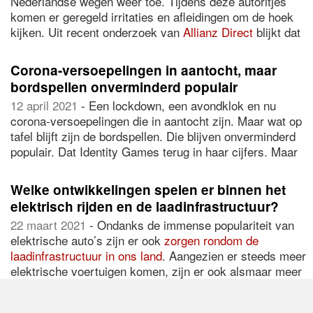
Nederlandse wegen weer toe. Tijdens deze autoritjes
komen er geregeld irritaties en afleidingen om de hoek
kijken. Uit recent onderzoek van
Allianz Direct
blijkt dat
medeweggebruikers regelmatig een bron van frustratie
zijn. Nederlanders ergeren zich groen en geel achter het
Corona-versoepelingen in aantocht, maar
stuur.
bordspellen onverminderd populair
12 april 2021
- Een lockdown, een avondklok en nu
corona-versoepelingen die in aantocht zijn. Maar wat op
tafel blijft zijn de bordspellen. Die blijven onverminderd
populair. Dat Identity Games terug in haar cijfers. Maar
welke typen bordspelers zijn er? Daar was Identity
Games benieuwd naar.
Welke ontwikkelingen spelen er binnen het
elektrisch rijden en de laadinfrastructuur?
22 maart 2021
- Ondanks de immense populariteit van
elektrische auto’s zijn er ook
zorgen rondom de
laadinfrastructuur in ons land
. Aangezien er steeds meer
elektrische voertuigen komen, zijn er ook alsmaar meer
laadpalen nodig om de hoeveelheid auto’s te voorzien
van stroom. Meer e-auto’s en meer laadpalen leiden