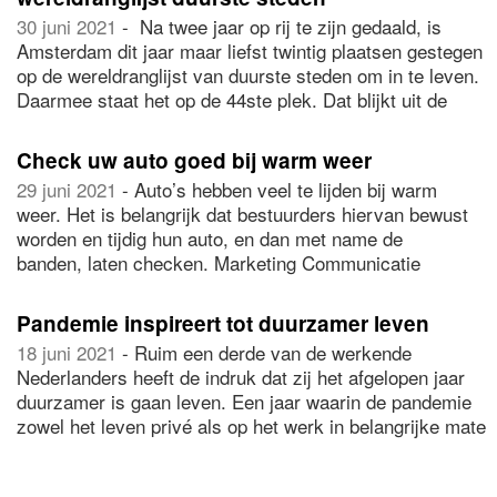
procent).
30 juni 2021
- Na twee jaar op rij te zijn gedaald, is
Amsterdam dit jaar maar liefst twintig plaatsen gestegen
op de wereldranglijst van duurste steden om in te leven.
Daarmee staat het op de 44ste plek. Dat blijkt uit de
27ste editie van het
Cost of Living onderzoek
van
adviesbureau Mercer.
Check uw auto goed bij warm weer
29 juni 2021
- Auto’s hebben veel te lijden bij warm
weer. Het is belangrijk dat bestuurders hiervan bewust
worden en tijdig hun auto, en dan met name de
banden, laten checken. Marketing Communicatie
Manager Koen van Hamburg licht toe:
"Het warme weer
heeft niet alleen invloed op banden, ook het gedrag van
Pandemie inspireert tot duurzamer leven
bestuurders tijdens hitte is van invloed op de
18 juni 2021
- Ruim een derde van de werkende
verkeersveiligheid."
Nederlanders heeft de indruk dat zij het afgelopen jaar
duurzamer is gaan leven. Een jaar waarin de pandemie
zowel het leven privé als op het werk in belangrijke mate
stuurde. Zo koos bijna 40 procent mensen ervoor om
minder vlees te eten en pakte 45 procent minder de auto