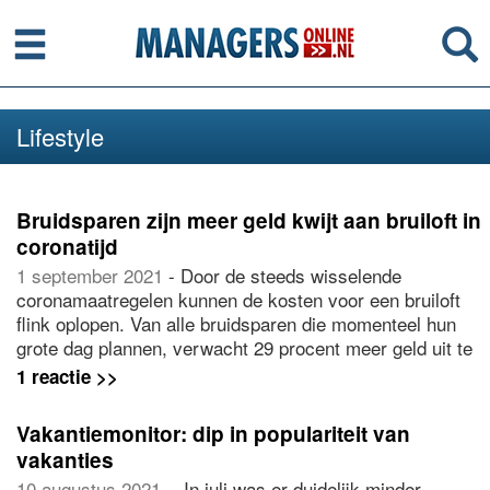
Menu
Se
Lifestyle
Bruidsparen zijn meer geld kwijt aan bruiloft in
coronatijd
1 september 2021
- Door de steeds wisselende
coronamaatregelen kunnen de kosten voor een bruiloft
flink oplopen. Van alle bruidsparen die momenteel hun
grote dag plannen, verwacht 29 procent meer geld uit te
geven door het aanpassen en uitstellen van hun bruiloft.
1 reactie >>
Gemiddeld geven bruidsparen € 16.650 uit aan hun grote
dag in 2021.
Vakantiemonitor: dip in populariteit van
vakanties
10 augustus 2021
- In juli was er duidelijk minder