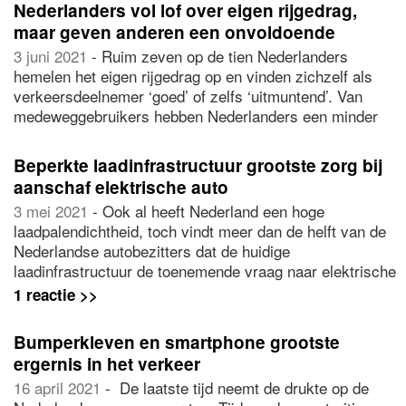
voor korte ritjes.
Nederlanders vol lof over eigen rijgedrag,
maar geven anderen een onvoldoende
3 juni 2021
- Ruim zeven op de tien Nederlanders
hemelen het eigen rijgedrag op en vinden zichzelf als
verkeersdeelnemer ‘goed’ of zelfs ‘uitmuntend’. Van
medeweggebruikers hebben Nederlanders een minder
hoge pet op: gemiddeld krijgen zij het rapportcijfer 3,1.
Maar als het aankomt op theoretische kennis vertrouwt
Beperkte laadinfrastructuur grootste zorg bij
slechts acht procent van de Nederlanders erop opnieuw
aanschaf elektrische auto
te slagen voor het rijexamen.
3 mei 2021
- Ook al heeft Nederland een hoge
laadpalendichtheid, toch vindt meer dan de helft van de
Nederlandse autobezitters dat de huidige
laadinfrastructuur de toenemende vraag naar elektrische
voertuigen (EV’s) niet kan beantwoorden. Dat blijkt uit
1 reactie >>
onderzoek van
YouGov
, in opdracht van e-mobility
specialist
CTEK
, waar zowel EV-rijders als eigenaren
Bumperkleven en smartphone grootste
van benzine- en dieselauto’s werden bevraagd.
ergernis in het verkeer
16 april 2021
- De laatste tijd neemt de drukte op de