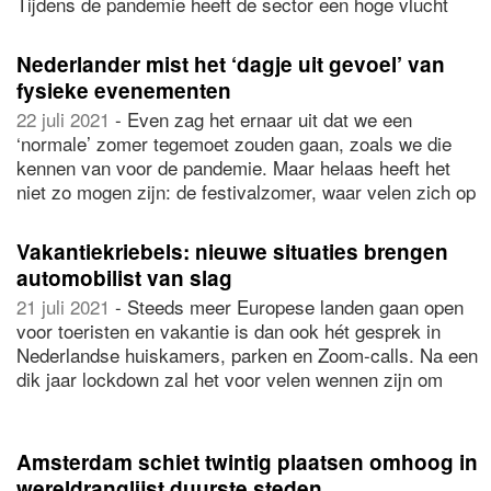
Tijdens de pandemie heeft de sector een hoge vlucht
genomen, en in april 2021 lag de marktverkoop 121
procent hoger dan in april 2020. Overweegt u om een
Nederlander mist het ‘dagje uit gevoel’ van
motorhome te kopen? Weet dan dat het heel belangrijk is
fysieke evenementen
om dit als een investering te beschouwen.
22 juli 2021
- Even zag het ernaar uit dat we een
‘normale’ zomer tegemoet zouden gaan, zoals we die
kennen van voor de pandemie. Maar helaas heeft het
niet zo mogen zijn: de festivalzomer, waar velen zich op
verheugden, is afgelast. Hoe ziet de toekomst van
evenementen eruit na de coronapandemie? Multiscope
Vakantiekriebels: nieuwe situaties brengen
deed onderzoek dat is uitgevoerd in opdracht van
automobilist van slag
Quadia
.
21 juli 2021
- Steeds meer Europese landen gaan open
voor toeristen en vakantie is dan ook hét gesprek in
Nederlandse huiskamers, parken en Zoom-calls. Na een
dik jaar lockdown zal het voor velen wennen zijn om
weer achter het stuur te kruipen naar en in het
buitenland. Uit recent onderzoek van
Allianz Direct
blijkt
dat rijden in een onbekende omgeving voor de nodige
Amsterdam schiet twintig plaatsen omhoog in
zweethanden zorgt bij een op de vijf mensen (21
wereldranglijst duurste steden