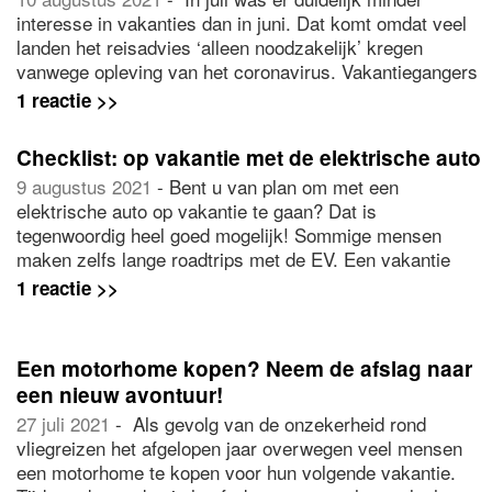
interesse in vakanties dan in juni. Dat komt omdat veel
landen het reisadvies ‘alleen noodzakelijk’ kregen
vanwege opleving van het coronavirus. Vakantiegangers
zochten in juli voor hun bestemming vooral in Nederland,
1 reactie >>
Frankrijk en Italië, maar de meeste vakanties zijn de
afgelopen maand geboekt in Griekenland, Spanje en
Checklist: op vakantie met de elektrische auto
Turkije.
9 augustus 2021
- Bent u van plan om met een
elektrische auto op vakantie te gaan? Dat is
tegenwoordig heel goed mogelijk! Sommige mensen
maken zelfs lange roadtrips met de EV. Een vakantie
met de elektrische auto vereist wel een goede
1 reactie >>
voorbereiding. Met onderstaande tips van online
verzekeraar
Allianz Direct
bent u klaar voor uwr autorit
en komt u niet met een lege accu te staan.
Een motorhome kopen? Neem de afslag naar
een nieuw avontuur!
27 juli 2021
- Als gevolg van de onzekerheid rond
vliegreizen het afgelopen jaar overwegen veel mensen
een motorhome te kopen voor hun volgende vakantie.