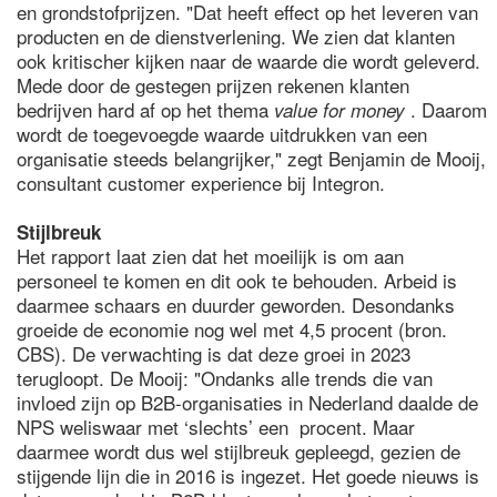
en grondstofprijzen. "Dat heeft effect op het leveren van
producten en de dienstverlening. We zien dat klanten
ook kritischer kijken naar de waarde die wordt geleverd.
Mede door de gestegen prijzen rekenen klanten
bedrijven hard af op het thema
. Daarom
value for money
wordt de toegevoegde waarde uitdrukken van een
organisatie steeds belangrijker," zegt Benjamin de Mooij,
consultant customer experience bij Integron.
Stijlbreuk
Het rapport laat zien dat het moeilijk is om aan
personeel te komen en dit ook te behouden. Arbeid is
daarmee schaars en duurder geworden. Desondanks
groeide de economie nog wel met 4,5 procent (bron.
CBS). De verwachting is dat deze groei in 2023
terugloopt. De Mooij: "Ondanks alle trends die van
invloed zijn op B2B-organisaties in Nederland daalde de
NPS weliswaar met ‘slechts’ een procent. Maar
daarmee wordt dus wel stijlbreuk gepleegd, gezien de
stijgende lijn die in 2016 is ingezet. Het goede nieuws is