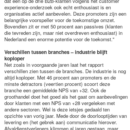
dat een op de drie B2B-klanten volgens het customer
experience-onderzoek ook echt enthousiast is en
organisaties actief aanbevelen. Deze promoters zijn een
belangrijke voorspeller voor de toekomstige omzet.
Bovendien zit er met 50 procent aan passives (klanten
die tevreden zijn, maar niet overdreven enthousiast) in
Nederland een enorme potentie voor de toekomst."
Verschillen tussen branches – industrie blijft
koploper
Net zoals in voorgaande jaren laat het rapport
verschillen zien tussen de branches. De industrie is nog
altijd koploper. Met 46 procent aan promoters en de
minste detractors (veertien procent) scoort deze
branche een gemiddelde NPS van +32. Ook de
groothandel doet het goed als het gaat om aanbevelingen
door klanten met een NPS van +28 vergeleken met
andere sectoren. Wel is deze ietsjes gedaald ten
opzichte van vorig jaar. Mede door de doorlooptijden van
levering en (het gebrek aan) communicatie hierover.
Afvaldienstverleners klimmen al jaren gestaag, maar