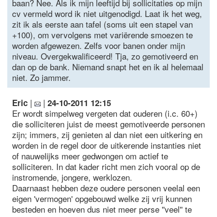
baan? Nee. Als ik mijn leeftijd bij sollicitaties op mijn
cv vermeld word ik niet uitgenodigd. Laat ik het weg,
zit ik als eerste aan tafel (soms uit een stapel van
+100), om vervolgens met variërende smoezen te
worden afgewezen. Zelfs voor banen onder mijn
niveau. Overgekwalificeerd! Tja, zo gemotiveerd en
dan op de bank. Niemand snapt het en ik al helemaal
niet. Zo jammer.
|
|
Eric
24-10-2011 12:15
Er wordt simpelweg vergeten dat ouderen (i.c. 60+)
die solliciteren juist de meest gemotiveerde personen
zijn; immers, zij genieten al dan niet een uitkering en
worden in de regel door de uitkerende instanties niet
of nauwelijks meer gedwongen om actief te
solliciteren. In dat kader richt men zich vooral op de
instromende, jongere, werklozen.
Daarnaast hebben deze oudere personen veelal een
eigen 'vermogen' opgebouwd welke zij vrij kunnen
besteden en hoeven dus niet meer perse ''veel'' te