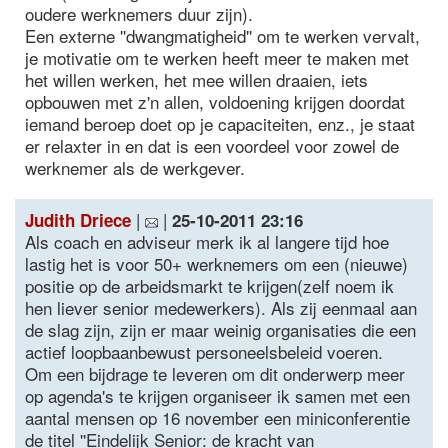
oudere werknemers duur zijn).
Een externe ''dwangmatigheid'' om te werken vervalt,
je motivatie om te werken heeft meer te maken met
het willen werken, het mee willen draaien, iets
opbouwen met z'n allen, voldoening krijgen doordat
iemand beroep doet op je capaciteiten, enz., je staat
er relaxter in en dat is een voordeel voor zowel de
werknemer als de werkgever.
|
|
Judith Driece
25-10-2011 23:16
Als coach en adviseur merk ik al langere tijd hoe
lastig het is voor 50+ werknemers om een (nieuwe)
positie op de arbeidsmarkt te krijgen(zelf noem ik
hen liever senior medewerkers). Als zij eenmaal aan
de slag zijn, zijn er maar weinig organisaties die een
actief loopbaanbewust personeelsbeleid voeren.
Om een bijdrage te leveren om dit onderwerp meer
op agenda's te krijgen organiseer ik samen met een
aantal mensen op 16 november een miniconferentie
de titel ''Eindelijk Senior: de kracht van