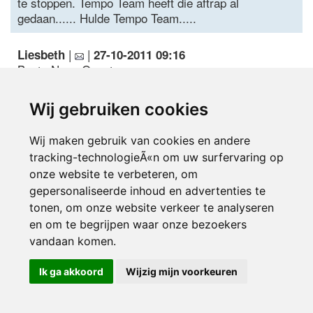
te stoppen. Tempo Team heeft die aftrap al
gedaan...... Hulde Tempo Team.....
|
|
Liesbeth
27-10-2011 09:16
Beste NumoQuest,
U heeft 100% gelijk, maar zolang de praktijk anders
is, moet je daar mee dealen als werkzoekende.
Wij gebruiken cookies
Helaas mankeert het bij de werkgevers ook aan het
inzicht, maar zolang iedereen werkgever kan
Wij maken gebruik van cookies en andere
worden, en zelfs geen AOV (Middenstand) meer
tracking-technologieÃ«n om uw surfervaring op
verplicht is zoals voorheen, merk je dat met name in
onze website te verbeteren, om
het MKB op veel plekken het belang bepaald niet ligt
bij P&O. Jammer, gemiste kans, maar wat doe je er
gepersonaliseerde inhoud en advertenties te
aan. Dan is mijn advies inderdaad om, wanneer je
tonen, om onze website verkeer te analyseren
een kans krijgt, jezelf niet door een te hoge
en om te begrijpen waar onze bezoekers
salarisvraag uit de markt te prijzen, maar zorg dat je
vandaan komen.
binnen komt. En laat zien dat je meer waard bent. En
bespreek dat.
Ik ga akkoord
Wijzig mijn voorkeuren
De Roemenen en Bulgaren vind ik een andere
discussie, dat gaat om werk wat een Nederlander,