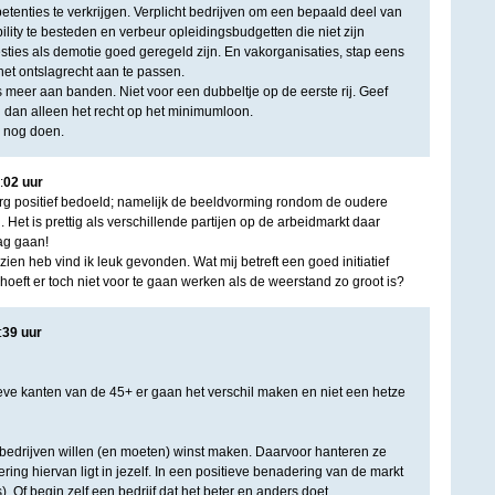
tenties te verkrijgen. Verplicht bedrijven om een bepaald deel van
ity te besteden en verbeur opleidingsbudgetten die niet zijn
sties als demotie goed geregeld zijn. En vakorganisaties, stap eens
et ontslagrecht aan te passen.
s meer aan banden. Niet voor een dubbeltje op de eerste rij. Geef
 dan alleen het recht op het minimumloon.
u nog doen.
:
02
uur
 erg positief bedoeld; namelijk de beeldvorming rondom de oudere
Het is prettig als verschillende partijen op de arbeidmarkt daar
ag gaan!
zien heb vind ik leuk gevonden. Wat mij betreft een goed initiatief
hoeft er toch niet voor te gaan werken als de weerstand zo groot is?
:
39
uur
tieve kanten van de 45+ er gaan het verschil maken en niet een hetze
 bedrijven willen (en moeten) winst maken. Daarvoor hanteren ze
ring hiervan ligt in jezelf. In een positieve benadering van de markt
. Of begin zelf een bedrijf dat het beter en anders doet.