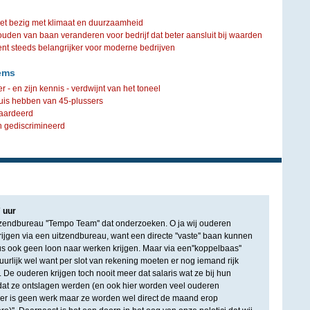
iet bezig met klimaat en duurzaamheid
ouden van baan veranderen voor bedrijf dat beter aansluit bij waarden
steeds belangrijker voor moderne bedrijven
ems
 en zijn kennis - verdwijnt van het toneel
huis hebben van 45-plussers
waardeerd
ch gediscrimineerd
7
uur
zendbureau ''Tempo Team'' dat onderzoeken. O ja wij ouderen
ijgen via een uitzendbureau, want een directe ''vaste'' baan kunnen
us ook geen loon naar werken krijgen. Maar via een''koppelbaas''
uurlijk wel want per slot van rekening moeten er nog iemand rijk
. De ouderen krijgen toch nooit meer dat salaris wat ze bij hun
dat ze ontslagen werden (en ook hier worden veel ouderen
er is geen werk maar ze worden wel direct de maand erop