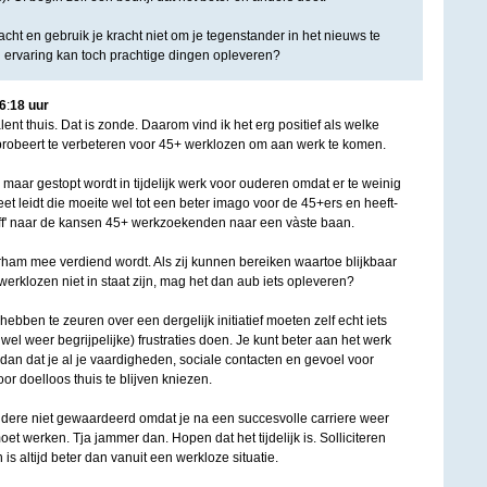
racht en gebruik je kracht niet om je tegenstander in het nieuws te
n ervaring kan toch prachtige dingen opleveren?
6
:
18
uur
lent thuis. Dat is zonde. Daarom vind ik het erg positief als welke
probeert te verbeteren voor 45+ werklozen om aan werk te komen.
n maar gestopt wordt in tijdelijk werk voor ouderen omdat er te weinig
et leidt die moeite wel tot een beter imago voor de 45+ers en heeft-
 off' naar de kansen 45+ werkzoekenden naar een vàste baan.
erham mee verdiend wordt. Als zij kunnen bereiken waartoe blijkbaar
erklozen niet in staat zijn, mag het dan aub iets opleveren?
ebben te zeuren over een dergelijk initiatief moeten zelf echt iets
wel weer begrijpelijke) frustraties doen. Je kunt beter aan het werk
 dan dat je al je vaardigheden, sociale contacten en gevoel voor
or doelloos thuis te blijven kniezen.
oudere niet gewaardeerd omdat je na een succesvolle carriere weer
t werken. Tja jammer dan. Hopen dat het tijdelijk is. Solliciteren
s altijd beter dan vanuit een werkloze situatie.