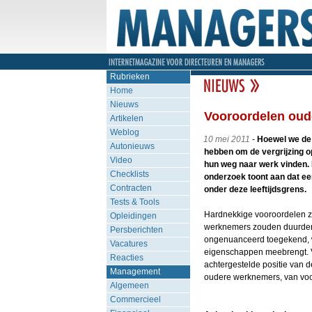
Rubrieken
Home
Nieuws
Vooroordelen oud
Artikelen
Weblog
10 mei 2011
-
Hoewel we de 
Autonieuws
hebben om de vergrijzing o
Video
hun weg naar werk vinden. M
Checklists
onderzoek toont aan dat ee
Contracten
onder deze leeftijdsgrens.
Tests & Tools
Hardnekkige vooroordelen zi
Opleidingen
werknemers zouden duurder, 
Persberichten
ongenuanceerd toegekend, wa
Vacatures
eigenschappen meebrengt. Vi
Reacties
achtergestelde positie van d
Management
oudere werknemers, van voo
Algemeen
Commercieel