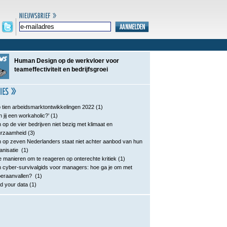
Human Design op de werkvloer voor
teameffectiviteit en bedrijfsgroei
 tien arbeidsmarktontwikkelingen 2022
(1)
n jij een workaholic?’
(1)
 op de vier bedrijven niet bezig met klimaat en
urzaamheid
(3)
 op zeven Nederlanders staat niet achter aanbod van hun
anisatie
(1)
e manieren om te reageren op onterechte kritiek
(1)
 cyber-survivalgids voor managers: hoe ga je om met
eraanvallen?
(1)
d your data
(1)