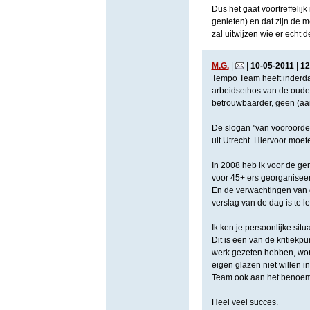
Dus het gaat voortreffel
genieten) en dat zijn de 
zal uitwijzen wie er echt
M.G.
|
|
10
-
05
-
2011
|
12
Tempo Team heeft inderda
arbeidsethos van de oude
betrouwbaarder, geen (aa
De slogan ''van vooroord
uit Utrecht. Hiervoor moe
In 2008 heb ik voor de ge
voor 45+ ers georganiseer
En de verwachtingen van 
verslag van de dag is te l
Ik ken je persoonlijke situ
Dit is een van de kritiek
werk gezeten hebben, word
eigen glazen niet willen 
Team ook aan het benoem
Heel veel succes.