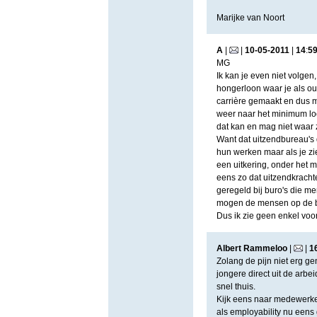
Marijke van Noort
A
|
|
10
-
05
-
2011
|
14
:
5
MG
Ik kan je even niet volge
hongerloon waar je als oud
carrière gemaakt en dus 
weer naar het minimum lo
dat kan en mag niet waar z
Want dat uitzendbureau's 
hun werken maar als je zi
een uitkering, onder het 
eens zo dat uitzendkracht
geregeld bij buro's die m
mogen de mensen op de ban
Dus ik zie geen enkel vo
Albert Rammeloo
|
|
1
Zolang de pijn niet erg ge
jongere direct uit de arbe
snel thuis.
Kijk eens naar medewerker
als employability nu een