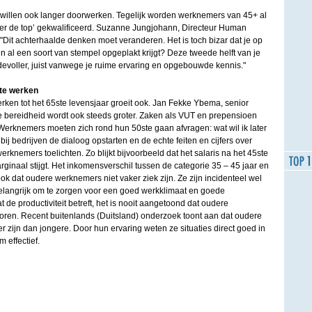
 willen ook langer doorwerken. Tegelijk worden werknemers van 45+ al
er de top’ gekwalificeerd. Suzanne Jungjohann, Directeur Human
Dit achterhaalde denken moet veranderen. Het is toch bizar dat je op
en al een soort van stempel opgeplakt krijgt? Deze tweede helft van je
evoller, juist vanwege je ruime ervaring en opgebouwde kennis."
 te werken
rken tot het 65ste levensjaar groeit ook. Jan Fekke Ybema, senior
e bereidheid wordt ook steeds groter. Zaken als VUT en prepensioen
. Werknemers moeten zich rond hun 50ste gaan afvragen: wat wil ik later
 bedrijven de dialoog opstarten en de echte feiten en cijfers over
nemers toelichten. Zo blijkt bijvoorbeeld dat het salaris na het 45ste
rginaal stijgt. Het inkomensverschil tussen de categorie 35 – 45 jaar en
kt ook dat oudere werknemers niet vaker ziek zijn. Ze zijn incidenteel wel
belangrijk om te zorgen voor een goed werkklimaat en goede
 de productiviteit betreft, het is nooit aangetoond dat oudere
ren. Recent buitenlands (Duitsland) onderzoek toont aan dat oudere
r zijn dan jongere. Door hun ervaring weten ze situaties direct goed in
 effectief.