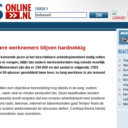
ere werknemers blijven hardnekkig
komende jaren al het beschikbare arbeidspotentieel nodig zullen
Top
p te vangen, blijkt dat oudere werkzoekenden nog steeds moeilijk
‘Be
omenteel zijn dat er 150.000 en dat aantal is stijgende. CBS
Een
n 50-plusser gemiddeld twee keer zo lang werkloos is als iemand
du
Eén
org
tten een objectieve beoordeling nog steeds in de weg: oudere
Dri
vaker ziek en minder productief zijn. Deze kwalificaties worden
Een
arbij wordt vergeten dat een ervaren arbeidskracht veel positieve
cyb
a radio, televisie, internet en bijeenkomsten gaat Tempo-Team de
Min
e oudere werkzoekende ter discussie stellen. Centraal thema hierbij:
roordelen naar voordelen.