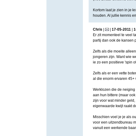
Kortom laat je zien in je k
houden. Al jullie kennis e
Chris
|
|
17
-
05
-
2011
|
1
Er zit momenteel te veel ta
partij dan ook de kansen 
Zelfs als die moeite allee
jongeren zijn. Want wie we
ie zo een positieve 'spin
Zelfs als er een vette bot
al die enorm ervaren 45+ w
Werklozen die de neiging h
aan hun bittere (maar ook 
zijn voor wat minder geld,
eigenwaarde kwijt raakt do
Misschien voel je je als 
voor een uitzendbureau moe
vanuit een werkende baan i