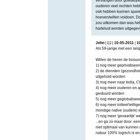
vervangen door goedkopere)
ouderen veel rechten heb
ook hebben kunnen sparen
hoeven/willen voldoen. Door
zou uitkomen dan was het
hartelust worden uitgegev
John
|
|
10
-
05
-
2011
|
1
Als 59-jarige met een lang
Willen de heren de bonuss
1) nog meer geprivatisee
2) de diensten (gezondhei
uitgehold worden
3) nog meer naar India, C
4) nog meer ouderen en a
gestuurd worden
5) nog meer geglobaliseer
6) nog meer initieel'willi
mondige native (oudere)
7) nog meer 'gevaarlijk' 
...en ga zo maar door: ee
niet optimaal van kunnen 
natuur 100% logisch is en 