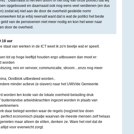
''. Daarnaast is het een doorn in het oog van onze polotici dat wij
ben opgebouwd en daarnaast ook nog eens veel verdienen (en dus
) zodat wij niet aan de door de overheid gestelde norm
werken tot je erbij neervalt want dat is wat de politici het beste
 geld van de pensioenen niet meer nodig en kon het weer naar
en door de overheid.
0
:
18
uur
e staat van werken in de ICT weet ik zo'n beetje wat er speelt.
en tot op hoge leeftijd houden ergo uitbouwen dan moet er:
rd worden
dszorg, reis en vervoer, communicatie, stroom....enzo nog meer
hina, Oostblok uitbesteed worden..
ndere minder actieve (e-slaven) naar het UWV/de Gemeente
d worden ten koste van de lokale overheid-belasting druk
ge' buitenlandse arbeidskrachten ingezet worden in plaats van
 werknemers
werk daar belegd worden waar de regels (nog)niet toe doen
n perfect economisch plaatje waarvan de meeste mensen zelf helaas
genieten maar alleen de eliten, denken ze. Ware het niet dat de
altijd voor evenwicht zorgt.