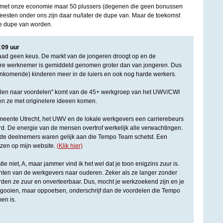
ijk met onze economie maar 50 plussers (degenen die geen bonussen
meesten onder ons zijn daar nu/later de dupe van. Maar de toekomst
 de dupe van worden.
:
09
uur
ad geen keus. De markt van de jongeren droogt op en de
re werknemer is gemiddeld genomen groter dan van jongeren. Dus
nkomende) kinderen meer in de luiers en ook nog harde werkers.
elen naar voordelen'' komt van de 45+ werkgroep van het UWV/CWI
ten ze met originelere ideeen komen.
meente Utrecht, het UWV en de lokale werkgevers een carrierebeurs
d. De energie van de mensen overtrof werkelijk alle verwachtingen.
de deelnemers waren gelijk aan die Tempo Team schetst. Een
ezen op mijn website.
(Klik hier)
atie niet, A, maar jammer vind ik het wel dat je toon enigzins zuur is.
punten van de werkgevers naar ouderen. Zeker als ze langer zonder
en ze zuur en onverteerbaar. Dus, mocht je werkzoekend zijn en je
ingooien, maar oppoetsen, onderschrijf dan de voordelen die Tempo
en is.