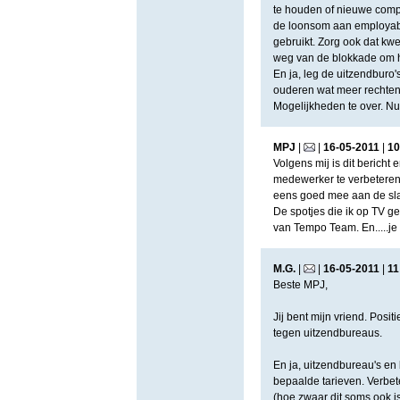
te houden of nieuwe compe
de loonsom aan employabil
gebruikt. Zorg ook dat kwe
weg van de blokkade om h
En ja, leg de uitzendburo'
ouderen wat meer rechten
Mogelijkheden te over. N
MPJ
|
|
16
-
05
-
2011
|
10
Volgens mij is dit bericht
medewerker te verbeteren. 
eens goed mee aan de sl
De spotjes die ik op TV ge
van Tempo Team. En.....je 
M.G.
|
|
16
-
05
-
2011
|
11
Beste MPJ,
Jij bent mijn vriend. Posi
tegen uitzendbureaus.
En ja, uitzendbureau's en
bepaalde tarieven. Verbete
(hoe zwaar dit soms ook is)