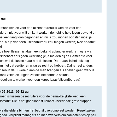
9
uur
n, maar werken voor een uitzendbureau is werken voor een
eren niet voor wilt en kunt werken (je hebt je hele leven gewerkt en
met een laag loon begonnen en nu je zou mogen oogsten moet je
on, als je voor een uitzendbureau zou mogen werken) Nee bedankt
ijn.
de boel flessen is algemeen bekend zolang er werk is mag je via
ek bent of er is geen werk mag je je melden bij de Gemeente voor
mom wel de lusten maar niet de lasten. Daarnaast is het ook nog
en niet dat verdienen waar ze recht op hebben. Dat is heel anders
ensen in de IT wereld aan de man brengen als er even geen werk is
k zitten en krijgen ze toch het normale salaris.
ordeel om te werken voor een koppelbaas(uitzendbureau)
6
-
05
-
2011
|
09
:
42
uur
noeg is kiezen de recruiters voor de gemakkelijkste weg: een
idsmarkt. Die is het goedkoopst, relatief kneedbaar: grote stappen
s die elders binnen het bedrijf overcompleet worden. Regel zaken
s goed. Verplicht managers en medewerkers om competenties op peil