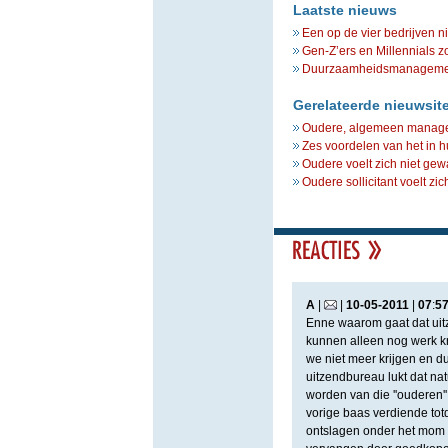
Laatste nieuws
Een op de vier bedrijven n
Gen-Z’ers en Millennials z
Duurzaamheidsmanagement 
Gerelateerde nieuwsit
Oudere, algemeen manager -
Zes voordelen van het in 
Oudere voelt zich niet ge
Oudere sollicitant voelt zi
A
|
|
10
-
05
-
2011
|
07
:
5
Enne waarom gaat dat uit
kunnen alleen nog werk kr
we niet meer krijgen en d
uitzendbureau lukt dat nat
worden van die ''ouderen''
vorige baas verdiende tot
ontslagen onder het mom 