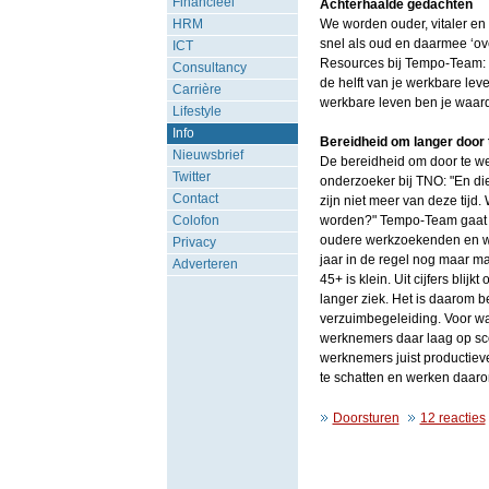
Financieel
Achterhaalde gedachten
HRM
We worden ouder, vitaler en
snel als oud en daarmee ‘ov
ICT
Resources bij Tempo-Team: "
Consultancy
de helft van je werkbare lev
Carrière
werkbare leven ben je waard
Lifestyle
Info
Bereidheid om langer door
Nieuwsbrief
De bereidheid om door te we
Twitter
onderzoeker bij TNO: "En di
Contact
zijn niet meer van deze tijd
Colofon
worden?" Tempo-Team gaat bij
oudere werkzoekenden en werk
Privacy
jaar in de regel nog maar ma
Adverteren
45+ is klein. Uit cijfers blij
langer ziek. Het is daarom 
verzuimbegeleiding. Voor wat
werknemers daar laag op sco
werknemers juist productieve
te schatten en werken daarom
Doorsturen
12 reacties