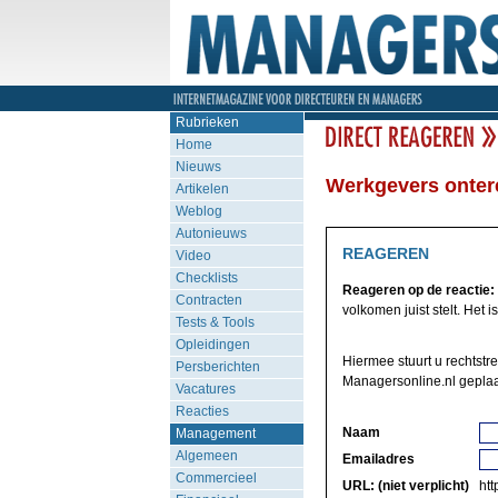
Rubrieken
Home
Nieuws
Werkgevers onter
Artikelen
Weblog
Autonieuws
REAGEREN
Video
Checklists
Reageren op de reactie:
Contracten
volkomen juist stelt. Het i
Tests & Tools
Opleidingen
Hiermee stuurt u rechtstr
Persberichten
Managersonline.nl geplaa
Vacatures
Reacties
Naam
Management
Algemeen
Emailadres
Commercieel
URL: (niet verplicht)
http