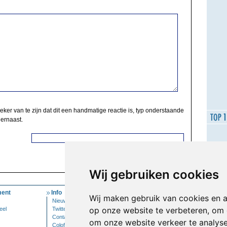
zeker van te zijn dat dit een handmatige reactie is, typ onderstaande
 ernaast.
Wij gebruiken cookies
ent
Info
Mijn Account
Wij maken gebruik van cookies en 
Nieuwsbrief
Inloggen
op onze website te verbeteren, om 
eel
Twitter
Contact
om onze website verkeer te analys
Colofon