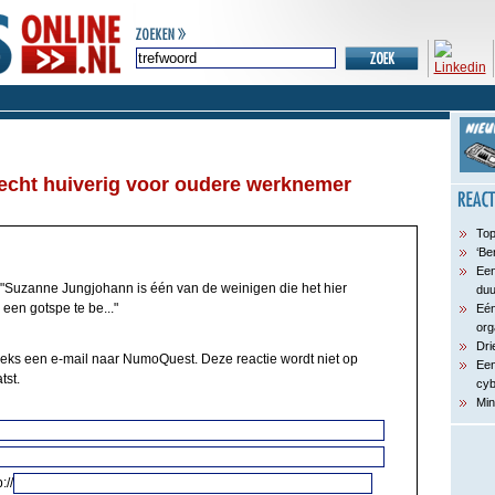
echt huiverig voor oudere werknemer
Top
‘Be
Een
"Suzanne Jungjohann is één van de weinigen die het hier
du
s een gotspe te be..."
Eén
org
Dri
eeks een e-mail naar NumoQuest. Deze reactie wordt niet op
Een
tst.
cyb
Min
://