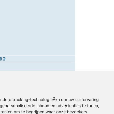
andere tracking-technologieÃ«n om uw surfervaring
gepersonaliseerde inhoud en advertenties te tonen,
eren en om te begrijpen waar onze bezoekers