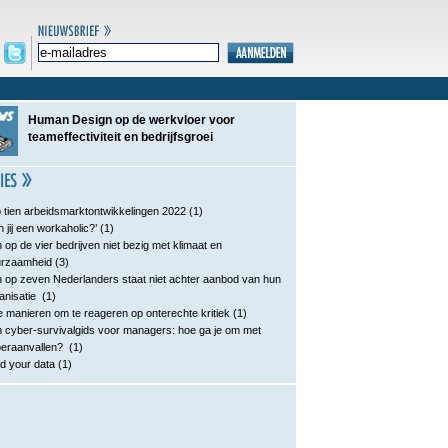
Human Design op de werkvloer voor
teameffectiviteit en bedrijfsgroei
 tien arbeidsmarktontwikkelingen 2022
(1)
n jij een workaholic?’
(1)
 op de vier bedrijven niet bezig met klimaat en
urzaamheid
(3)
 op zeven Nederlanders staat niet achter aanbod van hun
anisatie
(1)
e manieren om te reageren op onterechte kritiek
(1)
 cyber-survivalgids voor managers: hoe ga je om met
eraanvallen?
(1)
d your data
(1)