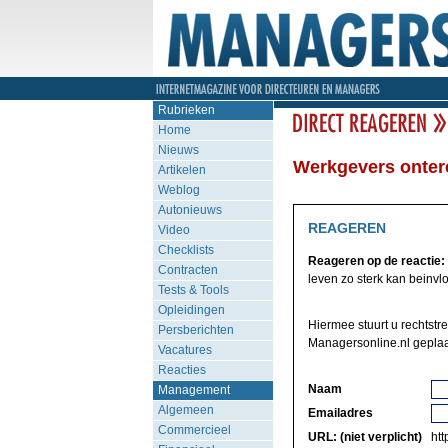
Rubrieken
Home
Nieuws
Werkgevers onter
Artikelen
Weblog
Autonieuws
REAGEREN
Video
Checklists
Reageren op de reactie:
Contracten
leven zo sterk kan beinvlo
Tests & Tools
Opleidingen
Hiermee stuurt u rechtstr
Persberichten
Managersonline.nl geplaa
Vacatures
Reacties
Naam
Management
Algemeen
Emailadres
Commercieel
URL: (niet verplicht)
http