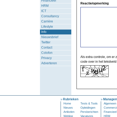
Financieel
Reactie/opmerking
HRM
ICT
Consultancy
Carrière
Lifestyle
Info
Nieuwsbrief
Twitter
Contact
Colofon
Als extra controle, om er 
Privacy
code over in het tekstveld
Adverteren
Rubrieken
Managem
Home
Tests & Tools
Algemeen
Nieuws
Opleidingen
Commerci
Artikelen
Persberichten
Financieel
Weblog
Vacatures
HRM