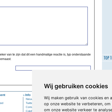
zeker van te zijn dat dit een handmatige reactie is, typ onderstaande
 ernaast.
Wij gebruiken cookies
ent
Info
Mijn Account
Wij maken gebruik van cookies en 
Nieuwsbrief
Inloggen
op onze website te verbeteren, om 
eel
Twitter
Contact
om onze website verkeer te analys
Colofon