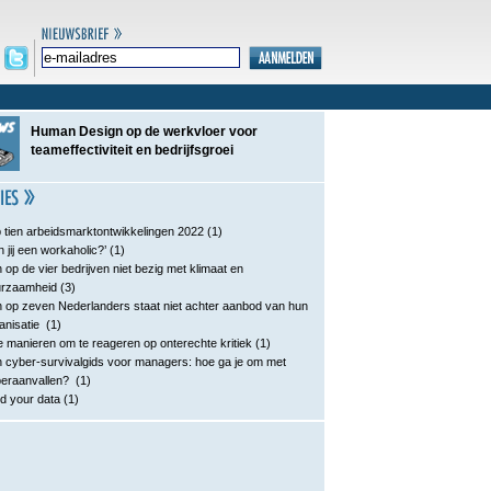
Human Design op de werkvloer voor
teameffectiviteit en bedrijfsgroei
 tien arbeidsmarktontwikkelingen 2022
(1)
n jij een workaholic?’
(1)
 op de vier bedrijven niet bezig met klimaat en
urzaamheid
(3)
 op zeven Nederlanders staat niet achter aanbod van hun
anisatie
(1)
e manieren om te reageren op onterechte kritiek
(1)
 cyber-survivalgids voor managers: hoe ga je om met
eraanvallen?
(1)
d your data
(1)