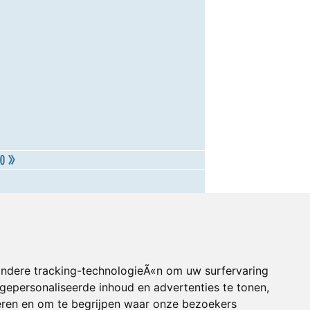
andere tracking-technologieÃ«n om uw surfervaring
gepersonaliseerde inhoud en advertenties te tonen,
eren en om te begrijpen waar onze bezoekers