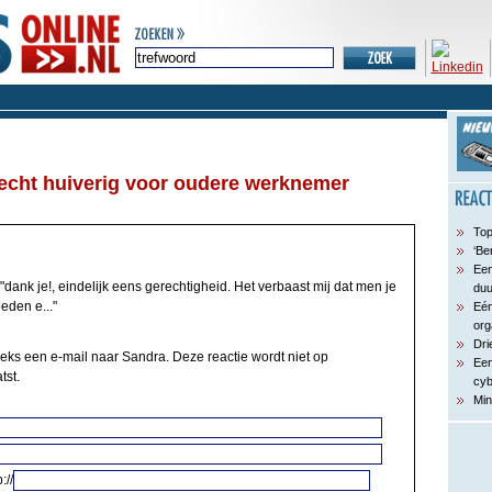
echt huiverig voor oudere werknemer
Top
‘Be
Een
"dank je!, eindelijk eens gerechtigheid. Het verbaast mij dat men je
du
eden e..."
Eén
org
Dri
eeks een e-mail naar Sandra. Deze reactie wordt niet op
Een
tst.
cyb
Min
://