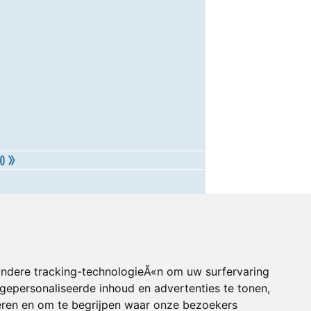
andere tracking-technologieÃ«n om uw surfervaring
gepersonaliseerde inhoud en advertenties te tonen,
eren en om te begrijpen waar onze bezoekers