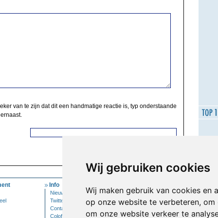
zeker van te zijn dat dit een handmatige reactie is, typ onderstaande
 ernaast.
Wij gebruiken cookies
ent
Info
Mijn Account
Wij maken gebruik van cookies en 
Nieuwsbrief
Inloggen
op onze website te verbeteren, om 
eel
Twitter
Contact
om onze website verkeer te analys
Colofon