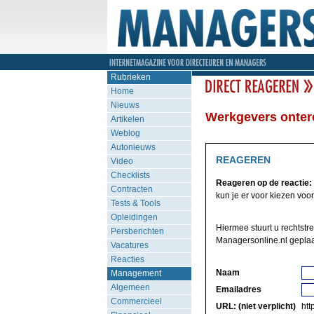
Rubrieken
Home
Nieuws
Werkgevers onter
Artikelen
Weblog
Autonieuws
REAGEREN
Video
Checklists
Reageren op de reactie:
Contracten
kun je er voor kiezen voor
Tests & Tools
Opleidingen
Hiermee stuurt u rechtstr
Persberichten
Managersonline.nl geplaa
Vacatures
Reacties
Naam
Management
Algemeen
Emailadres
Commercieel
URL: (niet verplicht)
http