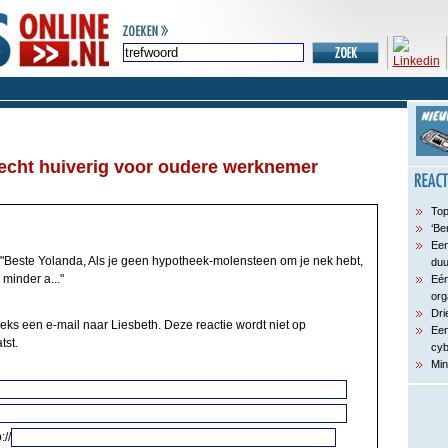
echt huiverig voor oudere werknemer
Top
‘Be
Een
"Beste Yolanda, Als je geen hypotheek-molensteen om je nek hebt,
du
 minder a..."
Eén
org
Dri
eeks een e-mail naar Liesbeth. Deze reactie wordt niet op
Een
tst.
cyb
Min
://