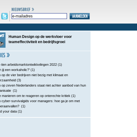
Human Design op de werkvloer voor
teameffectiviteit en bedrijfsgroei
 tien arbeidsmarktontwikkelingen 2022
(1)
n jij een workaholic?’
(1)
 op de vier bedrijven niet bezig met klimaat en
urzaamheid
(3)
 op zeven Nederlanders staat niet achter aanbod van hun
anisatie
(1)
e manieren om te reageren op onterechte kritiek
(1)
 cyber-survivalgids voor managers: hoe ga je om met
eraanvallen?
(1)
d your data
(1)