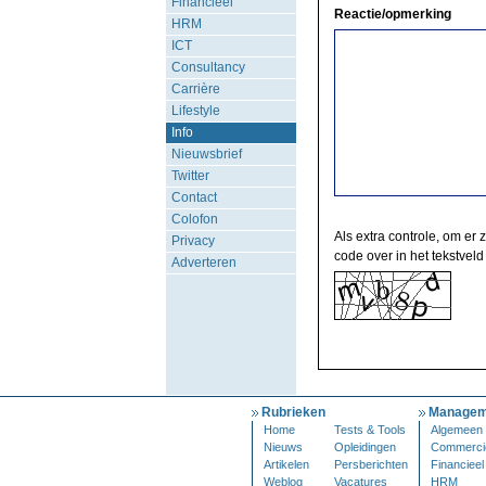
Financieel
Reactie/opmerking
HRM
ICT
Consultancy
Carrière
Lifestyle
Info
Nieuwsbrief
Twitter
Contact
Colofon
Als extra controle, om er 
Privacy
code over in het tekstveld
Adverteren
Rubrieken
Managem
Home
Tests & Tools
Algemeen
Nieuws
Opleidingen
Commerci
Artikelen
Persberichten
Financieel
Weblog
Vacatures
HRM