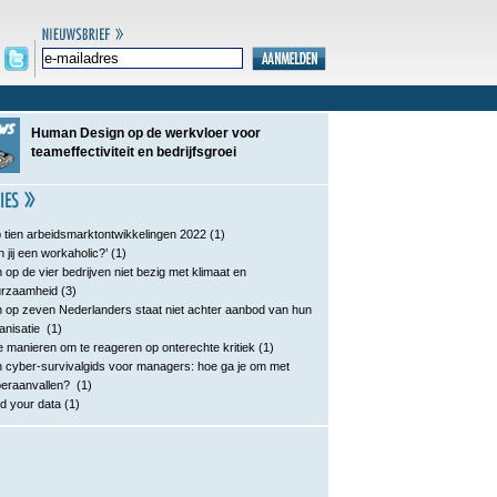
Human Design op de werkvloer voor
teameffectiviteit en bedrijfsgroei
 tien arbeidsmarktontwikkelingen 2022
(1)
n jij een workaholic?’
(1)
 op de vier bedrijven niet bezig met klimaat en
urzaamheid
(3)
 op zeven Nederlanders staat niet achter aanbod van hun
anisatie
(1)
e manieren om te reageren op onterechte kritiek
(1)
 cyber-survivalgids voor managers: hoe ga je om met
eraanvallen?
(1)
d your data
(1)