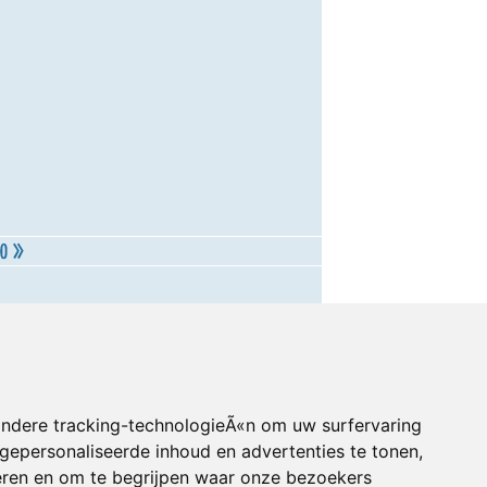
andere tracking-technologieÃ«n om uw surfervaring
gepersonaliseerde inhoud en advertenties te tonen,
eren en om te begrijpen waar onze bezoekers