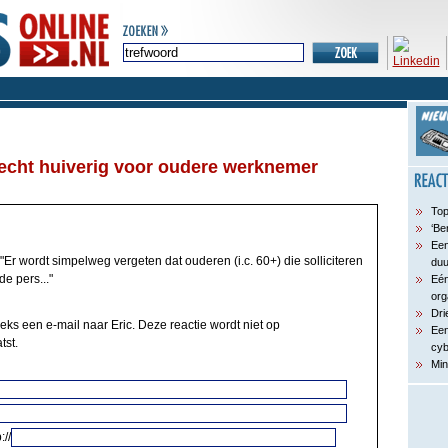
echt huiverig voor oudere werknemer
Top
‘Be
Een
"Er wordt simpelweg vergeten dat ouderen (i.c. 60+) die solliciteren
du
e pers..."
Eén
org
Dri
eks een e-mail naar Eric. Deze reactie wordt niet op
Een
tst.
cyb
Min
://