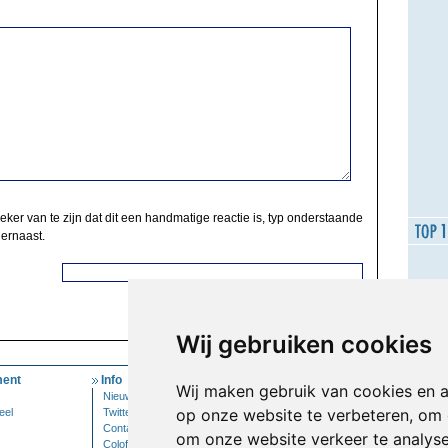
zeker van te zijn dat dit een handmatige reactie is, typ onderstaande
 ernaast.
Wij gebruiken cookies
ent
Info
Mijn Account
Wij maken gebruik van cookies en 
Nieuwsbrief
Inloggen
op onze website te verbeteren, om 
eel
Twitter
Contact
om onze website verkeer te analys
Colofon