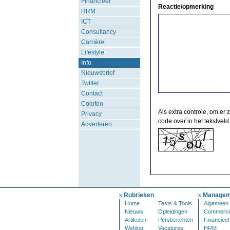
Financieel
Reactie/opmerking
HRM
ICT
Consultancy
Carrière
Lifestyle
Info
Nieuwsbrief
Twitter
Contact
Colofon
Als extra controle, om er 
Privacy
code over in het tekstveld
Adverteren
Rubrieken
Managem
Home
Tests & Tools
Algemeen
Nieuws
Opleidingen
Commerci
Artikelen
Persberichten
Financieel
Weblog
Vacatures
HRM