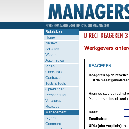
Rubrieken
Home
Nieuws
Werkgevers onter
Artikelen
Weblog
Autonieuws
REAGEREN
Video
Checklists
Reageren op de reactie:
Contracten
juist de meest gemotiveerd
Tests & Tools
Opleidingen
Hiermee stuurt u rechtstre
Persberichten
Managersonline.nl geplaa
Vacatures
Reacties
Naam
Management
Algemeen
Emailadres
Commercieel
URL: (niet verplicht)
http