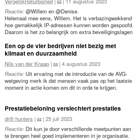
VergelijkRefurbished
|
| 11 augustus 2023
@Willem en @Denise.
Reactie:
Helemaal mee eens, Willem. Het is verbazingwekkend
hoe gemakkelijk IP-adressen kunnen worden gespoofd.
Daarom is het zo belangrijk om extra beveiligingslagen
toe te voegen, zoals multifactor-authenticatie.
Overigens, als we het hebben over betrouwbaarheid,
Een op de vier bedrijven niet bezig met
refurbished apparaten zijn een geweldige manier om
klimaat en duurzaamheid
technologie te hergebruiken en te zorgen voor
Nils van der Knaap
|
| 4 augustus 2023
duurzaamheid, terwijl ze nog steeds de nodige
beveiligingsfuncties bieden. Het is altijd goed om zowel
Uit ervaring met de introductie van de AVG-
Reactie:
onze digitale als fysieke voetafdruk te minimaliseren.
wetgeving merk ik dat mensen vaak pas op het laatste
moment in actie komen om dit in orde te krijgen.
Ook bij de overgang van Google Analytics naar
Universal Analytics naar Google Analytics 4 kwamen
Prestatiebeloning verslechtert prestaties
veel bedrijven pas in de laatste maand (zelfs week) in
drift hunters
|
| 25 juli 2023
beweging om dit te regelen.
Dit kun je door verschillende meetpunten aan
Reactie:
Dat zal hier vrees ik niet veel anders zijn...
te brengen heel goed implementeren in je organisatie.