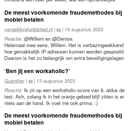
verschuiving in de dynamiek op de werkplek laat zien.
De meest voorkomende fraudemethodes bij
mobiel betalen
vergelijkrefurbished.nl
|
| 14 augustus 2023
@Willem en @Denise.
Reactie:
Helemaal mee eens, Willem. Het is verbazingwekkend
hoe gemakkelijk IP-adressen kunnen worden gespoofd.
Daarom is het zo belangrijk om extra beveiligingslagen
toe te voegen, zoals multifactor-authenticatie.
Overigens, als we het hebben over betrouwbaarheid,
‘Ben jij een workaholic?’
refurbished apparaten zijn een geweldige manier om
Guenther
|
| 13 augustus 2023
technologie te hergebruiken en te zorgen voor
duurzaamheid, terwijl ze nog steeds de nodige
Ik zit op een workaholic-score van 6, aldus de
Reactie:
beveiligingsfuncties bieden. Het is altijd goed om zowel
test. Ach, zolang ik in het oranje gebied blijf zitten is er
onze digitale als fysieke voetafdruk te minimaliseren.
niets aan de hand. Ik voel me ook prima. :)
De meest voorkomende fraudemethodes bij
mobiel betalen