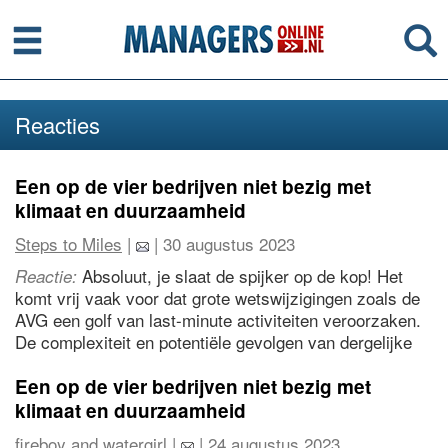
Menu
Se
Reacties
Een op de vier bedrijven niet bezig met
klimaat en duurzaamheid
Steps to Miles
|
| 30 augustus 2023
Absoluut, je slaat de spijker op de kop! Het
Reactie:
komt vrij vaak voor dat grote wetswijzigingen zoals de
AVG een golf van last-minute activiteiten veroorzaken.
De complexiteit en potentiële gevolgen van dergelijke
regelgeving zorgen er vaak voor dat mensen uitstellen
totdat de deadline opdoemt. Het is een goede
Een op de vier bedrijven niet bezig met
herinnering dat proactief en op de hoogte blijven van
klimaat en duurzaamheid
deze veranderingen veel stress kan besparen en voor
fireboy and watergirl
|
| 24 augustus 2023