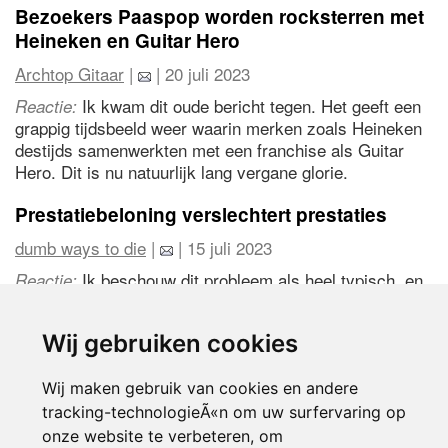
Bezoekers Paaspop worden rocksterren met
Heineken en Guitar Hero
Archtop Gitaar
|
| 20 juli 2023
Ik kwam dit oude bericht tegen. Het geeft een
Reactie:
grappig tijdsbeeld weer waarin merken zoals Heineken
destijds samenwerkten met een franchise als Guitar
Hero. Dit is nu natuurlijk lang vergane glorie.
Prestatiebeloning verslechtert prestaties
dumb ways to die
|
| 15 juli 2023
Ik beschouw dit probleem als heel typisch, en
Reactie:
het belemmert de reguliere activiteiten van werknemers
niet.
Wij gebruiken cookies
Wij maken gebruik van cookies en andere
1
2
3
4
5
2480
volgende >
tracking-technologieÃ«n om uw surfervaring op
onze website te verbeteren, om