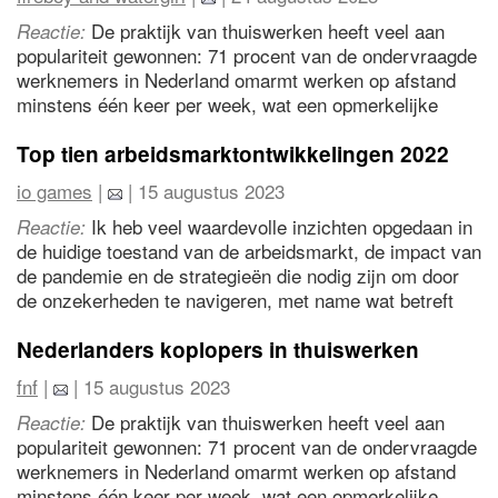
een soepelere overgang kan zorgen. Laten we hopen
dat naarmate er meer regels in het spel komen, we
De praktijk van thuiswerken heeft veel aan
Reactie:
allemaal kunnen leren voorop te blijven lopen en de
populariteit gewonnen: 71 procent van de ondervraagde
last-minute-rush te vermijden.
werknemers in Nederland omarmt werken op afstand
minstens één keer per week, wat een opmerkelijke
verschuiving in de dynamiek op de werkplek laat zien.
Top tien arbeidsmarktontwikkelingen 2022
io games
|
| 15 augustus 2023
Ik heb veel waardevolle inzichten opgedaan in
Reactie:
de huidige toestand van de arbeidsmarkt, de impact van
de pandemie en de strategieën die nodig zijn om door
de onzekerheden te navigeren, met name wat betreft
het aantrekken van baanwisselaars en het belang van
employer branding.
Nederlanders koplopers in thuiswerken
fnf
|
| 15 augustus 2023
De praktijk van thuiswerken heeft veel aan
Reactie:
populariteit gewonnen: 71 procent van de ondervraagde
werknemers in Nederland omarmt werken op afstand
minstens één keer per week, wat een opmerkelijke