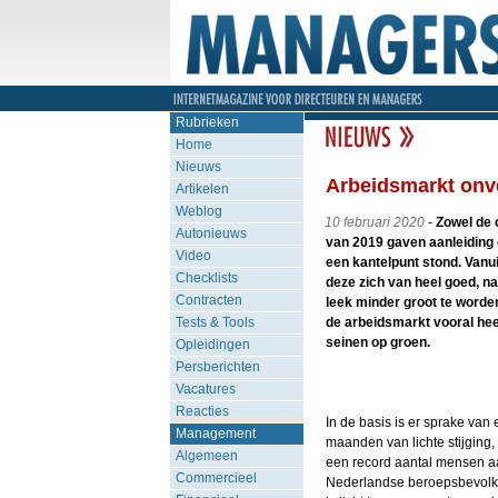
Rubrieken
Home
Nieuws
Arbeidsmarkt onv
Artikelen
Weblog
10 februari 2020
-
Zowel de c
Autonieuws
van 2019 gaven aanleiding
Video
een kantelpunt stond. Van
Checklists
deze zich van heel goed, n
Contracten
leek minder groot te worden.
Tests & Tools
de arbeidsmarkt vooral heel 
seinen op groen.
Opleidingen
Persberichten
Vacatures
Reacties
In de basis is er sprake van
Management
maanden van lichte stijging,
Algemeen
een record aantal mensen aan
Commercieel
Nederlandse beroepsbevolkin