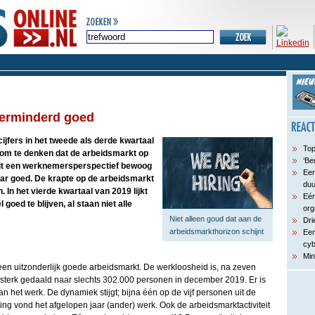
erminderd goed
ijfers in het tweede als derde kwartaal
Top
 om te denken dat de arbeidsmarkt op
‘Be
uit een werknemersperspectief bewoog
Een
aar goed. De krapte op de arbeidsmarkt
du
 In het vierde kwartaal van 2019 lijkt
Eén
goed te blijven, al staan niet alle
org
Niet alleen goud dat aan de
Dri
arbeidsmarkthorizon schijnt
Een
cyb
Min
 een uitzonderlijk goede arbeidsmarkt. De werkloosheid is, na zeven
 sterk gedaald naar slechts 302.000 personen in december 2019. Er is
 het werk. De dynamiek stijgt; bijna één op de vijf personen uit de
g vond het afgelopen jaar (ander) werk. Ook de arbeidsmarktactiviteit