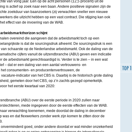
chte van vorig jaar. Eén op de acht personen (12,5 procent) uit de
g is actief op zoek naar een baan. Andere positieve signalen zijn de
chte zoekduur van baanzoekers (zij verwachten sneller een nieuwe
werkers die uitzicht hebben op een vast contract. Die stijging kan ook
n het effect van de invoering van de WAB.
 arbeidsmarkthorizon schijnt
ignalen overeind die aangeven dat de arbeidsmarkt toch op een
 belangrijkste is dat de sourcingsdruk afneemt. De sourcingsdruk is een
 van schaarste op de Nederlandse arbeidsmarkt. Ook de daling van de
ramatische cijfers vanuit de uitzendbranche (ABU) geven een indicatie
r de arbeidsmarkt gerechtvaardigd is. Verder is te zien – in een wat
ef – dat er een daling van een aantal vertrouwens- en
s het consumenten- en producentenvertrouwen, de
cature-indicator van het CBS is. Daarbij is de historisch grote daling
heid, gemeten door het CBS, op z’n zachts gezegd opmerkelijk.
voor het eerste kwartaal van 2020:
itzendbranche (ABU) over de eerste periode in 2020 zullen naar
erslechteren, mede ingegeven door de eerste effecten van de WAB.
 naar verwachting toenemen, mede doordat de daling in december
rp was en dat flexwerkers zonder werk zijn komen te zitten door de
B.
ft onverminderd goed, onder andere doordat er wat minder onzekerheid