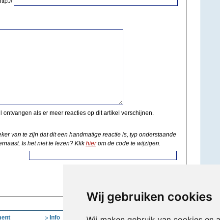
http://
il ontvangen als er meer reacties op dit artikel verschijnen.
eker van te zijn dat dit een handmatige reactie is, typ onderstaande
rnaast. Is het niet te lezen? Klik
hier
om de code te wijzigen.
Wij gebruiken cookies
ent
Info
Mijn Account
Wij maken gebruik van cookies en 