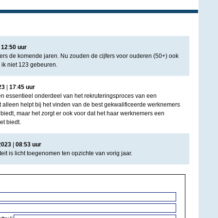
|
12
:
50
uur
jfers de komende jaren. Nu zouden de cijfers voor ouderen (50+) ook
e ik niet 123 gebeuren.
23
|
17
:
45
uur
n essentieel onderdeel van het rekruteringsproces van een
t alleen helpt bij het vinden van de best gekwalificeerde werknemers
biedt, maar het zorgt er ook voor dat het haar werknemers een
t biedt.
2023
|
08
:
53
uur
eit is licht toegenomen ten opzichte van vorig jaar.