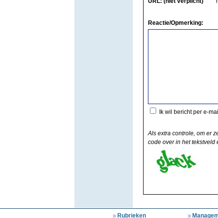
URL: (niet verplicht)
Reactie/Opmerking:
Ik wil bericht per e-ma
Als extra controle, om er z
code over in het tekstveld e
Rubrieken
Managem