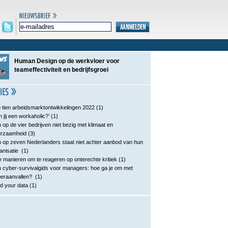
Human Design op de werkvloer voor
teameffectiviteit en bedrijfsgroei
 tien arbeidsmarktontwikkelingen 2022
(1)
n jij een workaholic?’
(1)
 op de vier bedrijven niet bezig met klimaat en
urzaamheid
(3)
 op zeven Nederlanders staat niet achter aanbod van hun
anisatie
(1)
e manieren om te reageren op onterechte kritiek
(1)
 cyber-survivalgids voor managers: hoe ga je om met
eraanvallen?
(1)
d your data
(1)