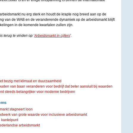
Brexit zeker is en er enige ontspanning is binnen de internationale
 arbeidsmarkt nu erg sterk en houdt de krapte nog breed aan op de
ing van de WAB en de veranderende dynamiek op de arbeidsmarkt blijft
elingen in de komende kwartalen zullen zijn.
s terug te vinden op ‘
Arbeidsmarkt in cijfers
’.
iet bezig met klimaat en duurzaamheid
ouden van baan veranderen voor bedrijf dat beter aansluit bij waarden
steeds belangrijker voor moderne bedrijven
ems
arkt stagneert loon
dwerk van grote waarde voor inclusieve arbeidsmarkt
p kantelpunt
Nederlandse arbeidsmarkt