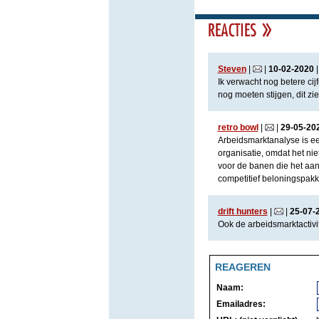
Steven
|
|
10
-
02
-
2020
Ik verwacht nog betere ci
nog moeten stijgen, dit zi
retro bowl
|
|
29
-
05
-
20
Arbeidsmarktanalyse is ee
organisatie, omdat het nie
voor de banen die het aan
competitief beloningspakke
drift hunters
|
|
25
-
07
-
Ook de arbeidsmarktactivit
REAGEREN
Naam:
Emailadres: