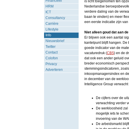
Financieel
is licht toegenomen ten opzi
HRM
Nederlandse beroepsbevolkin
verdere daling van de verwa
ICT
baan te vinden) en meer flex
Consultancy
een eerste indicatie zijn va
Carrière
Lifestyle
Niet alleen goud dat aan de
Info
Er blijven ook een aantal s
Nieuwsbrief
kantelpunt blijft hangen. De
Twitter
goede indicator van de mate
Contact
vacaturedruk (
CBS
) en de d
Colofon
dat ook een ander geluid ove
breder economisch perspecti
Privacy
stemmingsindicatoren, zoal
Adverteren
inkoopmanagersindex en de va
in december van de werkloos
Intelligence Group verwacht 
De cijfers over de u
verwachting verder v
De werkloosheid zal
mogelijk iets te sche
invoering van de WA
De arbeidsmarkt blij