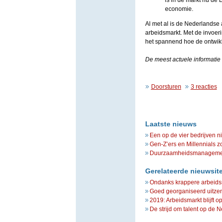
is in de markt nu de 
economie.
Al met al is de Nederlandse
arbeidsmarkt. Met de invoer
het spannend hoe de ontwikk
De meest actuele informatie i
Doorsturen
3 reacties
Laatste nieuws
Een op de vier bedrijven n
Gen-Z’ers en Millennials z
Duurzaamheidsmanagement 
Gerelateerde nieuwsit
Ondanks krappere arbeidsm
Goed georganiseerd uitzen
2019: Arbeidsmarkt blijft o
De strijd om talent op de 