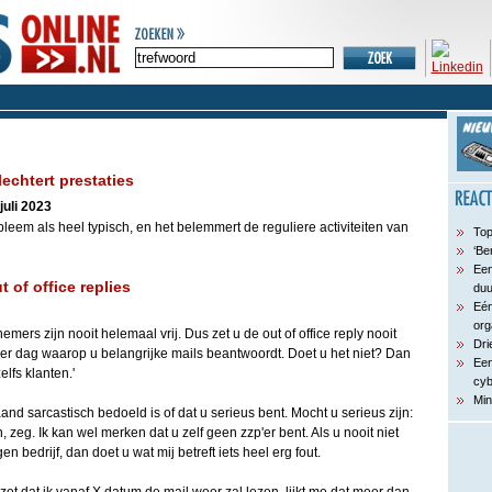
echtert prestaties
juli 2023
leem als heel typisch, en het belemmert de reguliere activiteiten van
Top
‘Be
Een
t of office replies
du
Eén
org
mers zijn nooit helemaal vrij. Dus zet u de out of office reply nooit
Dri
 per dag waarop u belangrijke mails beantwoordt. Doet u het niet? Dan
Een
lfs klanten.'
cyb
Min
and sarcastisch bedoeld is of dat u serieus bent. Mocht u serieus zijn:
 zeg. Ik kan wel merken dat u zelf geen zzp'er bent. Als u nooit niet
en bedrijf, dan doet u wat mij betreft iets heel erg fout.