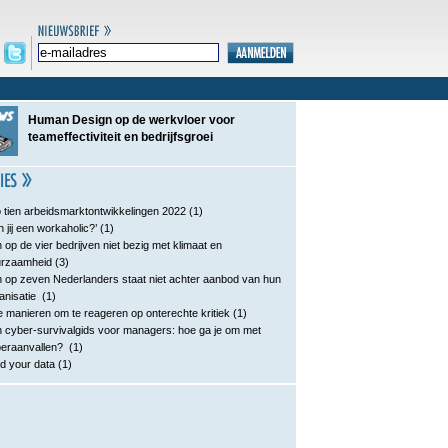
Human Design op de werkvloer voor
teameffectiviteit en bedrijfsgroei
 tien arbeidsmarktontwikkelingen 2022
(1)
n jij een workaholic?’
(1)
 op de vier bedrijven niet bezig met klimaat en
urzaamheid
(3)
 op zeven Nederlanders staat niet achter aanbod van hun
anisatie
(1)
e manieren om te reageren op onterechte kritiek
(1)
 cyber-survivalgids voor managers: hoe ga je om met
eraanvallen?
(1)
d your data
(1)