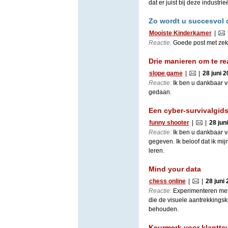
dat er juist bij deze industr
Zo wordt u succesvol 
Mooiste Kinderkamer
|
Reactie:
Goede post met zeke
Drie manieren om te re
slope game
|
|
28 juni 
Reactie:
Ik ben u dankbaar vo
gedaan.
Een cyber-survivalgid
funny shooter
|
|
28 jun
Reactie:
Ik ben u dankbaar vo
gegeven. Ik beloof dat ik mij
leren.
Mind your data
chess online
|
|
28 juni
Reactie:
Experimenteren met 
die de visuele aantrekkingsk
behouden.
Keurmerk voor klantte