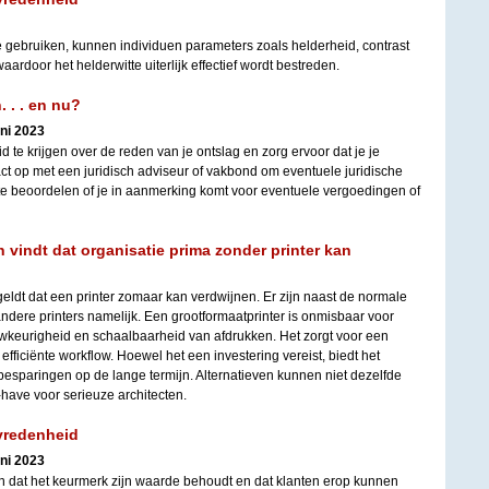
e gebruiken, kunnen individuen parameters zoals helderheid, contrast
rdoor het helderwitte uiterlijk effectief wordt bestreden.
 . . en nu?
uni 2023
d te krijgen over de reden van je ontslag en zorg ervoor dat je je
ct op met een juridisch adviseur of vakbond om eventuele juridische
e beoordelen of je in aanmerking komt voor eventuele vergoedingen of
vindt dat organisatie prima zonder printer kan
eldt dat een printer zomaar kan verdwijnen. Er zijn naast de normale
andere printers namelijk. Een grootformaatprinter is onmisbaar voor
keurigheid en schaalbaarheid van afdrukken. Het zorgt voor een
efficiënte workflow. Hoewel het een investering vereist, biedt het
esparingen op de lange termijn. Alternatieven kunnen niet dezelfde
have voor serieuze architecten.
vredenheid
uni 2023
en dat het keurmerk zijn waarde behoudt en dat klanten erop kunnen