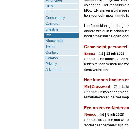
Wanneer ik in mijn out office
Financieel
voldoende. Het kapitalisme he
HRM
MOETEN zijn en altijd maar 
ICT
tien keer écht niets aan de h
Consultancy
Carrière
Heeft een klant geen begrip 
Lifestyle
andere zzp'er in te schakelen
Info
nooit omzet misgelopen doord
Nieuwsbrief
Game helpt personeel 
Twitter
Contact
Emma
|
|
12 juli 2023
Colofon
Reactie:
Een innovatief en sl
Privacy
leiden tot een verbeterde zo
dienstverlening.
Adverteren
Hoe kunnen banken en 
Mini Crossword
|
|
11 ju
Reactie:
Dit kan onder meer b
rentetarieven en het versoe
Eén op zeven Nederlan
Remco
|
|
9 juli 2023
Reactie:
Vraag me dan wel af 
'social geaccepteerd' zijn, z