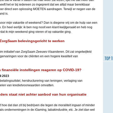
 zet dat ik vanaf X datum de mail weer zal lezen, lijkt me dat meer dan
eft het er bij iedereen zo ingeprent dat we altijd maar bereikbaar
per direct een oplossing MOETEN aandragen. Terwijl er negen van de
and is.
voor mijn vakantie of weekend? Dan is diegene vrij om de hulp van een
. En heel eerlijk: ik ben nog nooit een klant kwijtgeraakt en heb nog
at ik mijn weekend ging vieren of op vakantie ging.
ZorgSaam belevingsgericht te werken
im initiatief van ZorgSaam Zeeuws-Vlaanderen. Dit zal ongetwijfeld
rgervaringen voor de cliënten en een hogere kwaliteit van
financiële instellingen reageren op COVID-19?
li 2023
etalingsuitstel, herstructurering van leningen, verlaging van
pelen van kredietvoorwaarden omvatten.
ders staat niet achter aanbod van hun organisatie
hoe dat dan zit bij bedrijven die tegen de moraliteit ingaan of minder
oals ondernemingen in de iGaming, tabakindustrie, etc. Je ziet dan wel