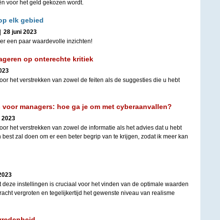
ieën voor het geld gekozen wordt.
op elk gebied
|
28 juni 2023
r een paar waardevolle inzichten!
ageren op onterechte kritiek
2023
or het verstrekken van zowel de feiten als de suggesties die u hebt
s voor managers: hoe ga je om met cyberaanvallen?
i 2023
or het verstrekken van zowel de informatie als het advies dat u hebt
n best zal doen om er een beter begrip van te krijgen, zodat ik meer kan
 2023
deze instellingen is cruciaal voor het vinden van de optimale waarden
racht vergroten en tegelijkertijd het gewenste niveau van realisme
vredenheid