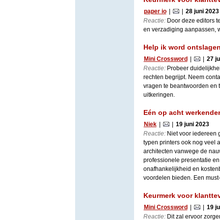
paper io
|
|
28 juni 2023
Reactie:
Door deze editors t
en verzadiging aanpassen, waa
Help ik word ontslagen.
Mini Crossword
|
|
27 j
Reactie:
Probeer duidelijkhei
rechten begrijpt. Neem conta
vragen te beantwoorden en t
uitkeringen.
Eén op acht werkenden 
Niek
|
|
19 juni 2023
Reactie:
Niet voor iedereen g
typen printers ook nog veel 
architecten vanwege de nauw
professionele presentatie en 
onafhankelijkheid en kostenb
voordelen bieden. Een must-
Keurmerk voor klantte
Mini Crossword
|
|
19 j
Reactie:
Dit zal ervoor zorg