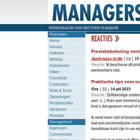
Rubrieken
Home
Nieuws
Prestatiebeloning versl
Artikelen
dumb ways to die
|
|
15 
Weblog
Reactie:
Ik beschouw dit prob
Autonieuws
werknemers niet.
Video
Checklists
Praktische tips voor ou
Contracten
Eva
|
|
14 juli 2023
Tests & Tools
Reactie:
'Zelfstandige onderne
Opleidingen
aan.' (...) 'Kies een moment
Persberichten
kost u dat gewoon omzet of ze
Vacatures
Reacties
Ik weet even niet of bovensta
Management
wat een pessimistische onzin,
Algemeen
bereikbaar kunt zijn in uw eig
Commercieel