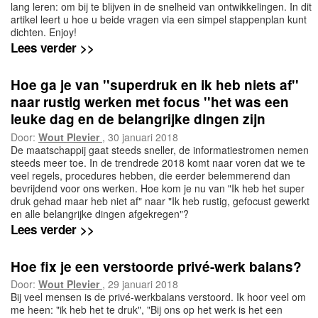
lang leren: om bij te blijven in de snelheid van ontwikkelingen. In dit
artikel leert u hoe u beide vragen via een simpel stappenplan kunt
dichten. Enjoy!
Lees verder >>
Hoe ga je van ''superdruk en ik heb niets af''
naar rustig werken met focus ''het was een
leuke dag en de belangrijke dingen zijn
klaar''?
Door:
Wout Plevier
, 30 januari 2018
De maatschappij gaat steeds sneller, de informatiestromen nemen
steeds meer toe. In de trendrede 2018 komt naar voren dat we te
veel regels, procedures hebben, die eerder belemmerend dan
bevrijdend voor ons werken. Hoe kom je nu van "Ik heb het super
druk gehad maar heb niet af" naar "Ik heb rustig, gefocust gewerkt
en alle belangrijke dingen afgekregen"?
Lees verder >>
Hoe fix je een verstoorde privé-werk balans?
Door:
Wout Plevier
, 29 januari 2018
Bij veel mensen is de privé-werkbalans verstoord. Ik hoor veel om
me heen: "ik heb het te druk", "Bij ons op het werk is het een