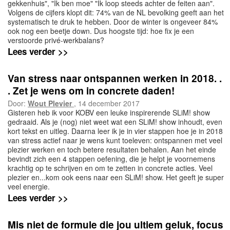
gekkenhuis", "Ik ben moe" "Ik loop steeds achter de feiten aan".
Volgens de cijfers klopt dit: 74% van de NL bevolking geeft aan het
systematisch te druk te hebben. Door de winter is ongeveer 84%
ook nog een beetje down. Dus hoogste tijd: hoe fix je een
verstoorde privé-werkbalans?
Lees verder >>
Van stress naar ontspannen werken in 2018. .
. Zet je wens om in concrete daden!
Door:
Wout Plevier
, 14 december 2017
Gisteren heb ik voor KOBV een leuke inspirerende SLiM! show
gedraaid. Als je (nog) niet weet wat een SLiM! show inhoudt, even
kort tekst en uitleg. Daarna leer ik je in vier stappen hoe je in 2018
van stress actief naar je wens kunt toeleven: ontspannen met veel
plezier werken en toch betere resultaten behalen. Aan het einde
bevindt zich een 4 stappen oefening, die je helpt je voornemens
krachtig op te schrijven en om te zetten in concrete acties. Veel
plezier en...kom ook eens naar een SLiM! show. Het geeft je super
veel energie.
Lees verder >>
Mis niet de formule die jou ultiem geluk, focus