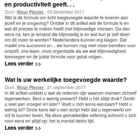
en productiviteit geeft. . .
Door:
Wout Plevier
, 05 december 2017
Wat is de formule om ècht toegevoegde waarde te leveren aan
jezelf en je omgeving? Ontdek in dit artikel wat de formule is en
wat dit precies te maken heeft met blijmoedige mensen. Ga dan
eens na: ken je iemand die blijmoedig is en wat kun je zelf doen
om dit meer te worden? Nederlanders kunnen erg klagen. Dat
maakt ons succesvol en... we kunnen nog veel meer bereiken voor
onszelf, ons team, onze organisatie als we wat blijmoedigheid
toevoegen en de juiste formule voor geluk volgen.
Lees verder >>
Wat is uw werkelijke toegevoegde waarde?
Door:
Wout Plevier
, 21 september 2017
In dit artikel ontdekt u wat de redenen zijn waarom mensen zichzelf
tegenwerken. Bent u weinig present? Hebt u het altijd druk? Denkt
u veel aan vroeger en later? Voelt u zich soms eenzaam? Hebt u
weinig lol? Grote kans dat u een script hebt dat u tegenwerkt om
vrij te kunnen leven. Na deze gemakkelijke oefening schoont u zich
voor eens en altijd op: het is mental detox tijd.
Lees verder >>