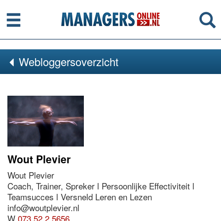
Menu
Se
Webloggersoverzicht
Wout Plevier
Wout Plevier
Coach, Trainer, Spreker l Persoonlijke Effectiviteit l
Teamsucces l Versneld Leren en Lezen
info@woutplevier.nl
W
073 52 2 5656