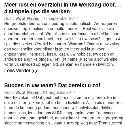
Meer rust en overzicht in uw werkdag door. . .
4 simpele tips die werken
Door:
Wout Plevier
, 18 september 2017
Het grootste deel van ons gedrag is automatisch. We reageren
onbewust op impulsen in en buiten onszelf. Heel vaak zijn we
daardoor niet present. We missen super focus. In dit artikel: hoe
opereert u meer vanuit rust en ontwikkelt u uw focus? Ik geef u 4
tips, die u zeker 67% tijd besparen. Waarom? Omdat u uw zaken
dan veel sneller voor elkaar krijgt en meer tijd krijgt voor
ontspanning, inspiratie, leren, lezen, uw hobbies, uw gezin en
andere belangrijke dingen. Het lijkt namelijk soms alsof we elke
vorm van invloed op eigen tijd, denken en handelen kwijt zijn.
Lees verder >>
Succes in uw team? Dat bereikt u zo!
Door:
Wout Plevier
, 01 augustus 2017
Heerlijk vakantie! Dat geeft het brein tijd om te mijmeren. En in
deze mijmertijd kom je tot de beste inzichten. Als je als manager je
team de komende periode heel goed wilt ontwikkelen richting
teamsucces, lees dan ons SLiM! stappenplan voor Teamsucces
door. Je voorkomt gekibbel, naast elkaar heen praten, ego-gedrag,
slechte samenwerking en... gaat 100% op weg naar Teamsucces!