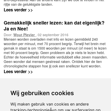
rijtje van de gelukkigste landen.
Lees verder >>
Gemakkelijk sneller lezen: kan dat eigenlijk?
Ja en Nee!
Door:
Wout Plevier
, 02 september 2016
Mensen worden overladen met info en lezen gemiddeld 240
woorden per minuut, met 70 procent begrip. Terwijl het brein met
gemak in staat is om 1500 woorden per minuut (of meer) te lezen
met 90 procent begrip. Geen probleem als je niets te lezen hebt.
Echter de hoeveelheid informatie verdubbelt elke zeven maanden.
Geen wonder dat mensen gestresst raken. Ontdek hier de tien
chronologische stappen hoe jij ook een snellezer kunt worden.
Lees verder >>
1
2
3
4
5
7
volgende >
Wij gebruiken cookies
Wij maken gebruik van cookies en andere
tracking-technologieÃ«n om uw surfervaring op