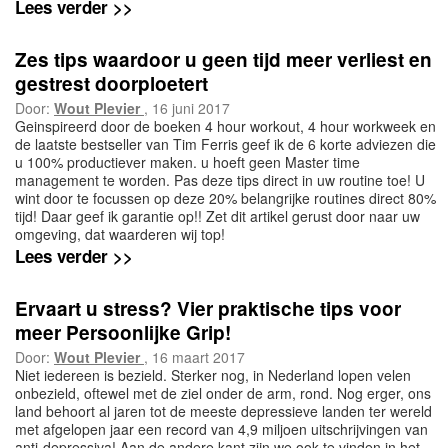
Lees verder >>
Zes tips waardoor u geen tijd meer verliest en
gestrest doorploetert
Door:
Wout Plevier
, 16 juni 2017
Geinspireerd door de boeken 4 hour workout, 4 hour workweek en
de laatste bestseller van Tim Ferris geef ik de 6 korte adviezen die
u 100% productiever maken. u hoeft geen Master time
management te worden. Pas deze tips direct in uw routine toe! U
wint door te focussen op deze 20% belangrijke routines direct 80%
tijd! Daar geef ik garantie op!! Zet dit artikel gerust door naar uw
omgeving, dat waarderen wij top!
Lees verder >>
Ervaart u stress? Vier praktische tips voor
meer Persoonlijke Grip!
Door:
Wout Plevier
, 16 maart 2017
Niet iedereen is bezield. Sterker nog, in Nederland lopen velen
onbezield, oftewel met de ziel onder de arm, rond. Nog erger, ons
land behoort al jaren tot de meeste depressieve landen ter wereld
met afgelopen jaar een record van 4,9 miljoen uitschrijvingen van
anti-depressiva! Aan de andere kant zijn we ook te vinden in het