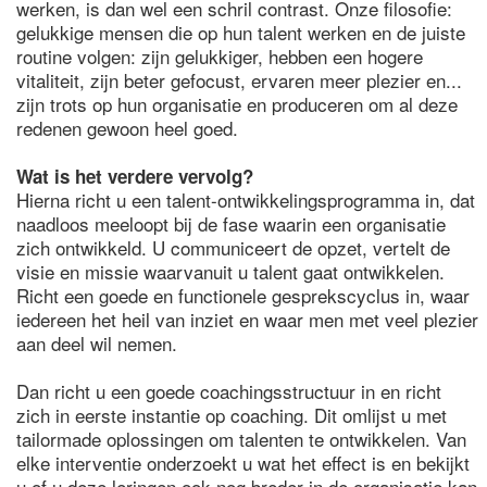
werken, is dan wel een schril contrast. Onze filosofie:
gelukkige mensen die op hun talent werken en de juiste
routine volgen: zijn gelukkiger, hebben een hogere
vitaliteit, zijn beter gefocust, ervaren meer plezier en...
zijn trots op hun organisatie en produceren om al deze
redenen gewoon heel goed.
Wat is het verdere vervolg?
Hierna richt u een talent-ontwikkelingsprogramma in, dat
naadloos meeloopt bij de fase waarin een organisatie
zich ontwikkeld. U communiceert de opzet, vertelt de
visie en missie waarvanuit u talent gaat ontwikkelen.
Richt een goede en functionele gesprekscyclus in, waar
iedereen het heil van inziet en waar men met veel plezier
aan deel wil nemen.
Dan richt u een goede coachingsstructuur in en richt
zich in eerste instantie op coaching. Dit omlijst u met
tailormade oplossingen om talenten te ontwikkelen. Van
elke interventie onderzoekt u wat het effect is en bekijkt
u of u deze leringen ook nog breder in de organisatie kan