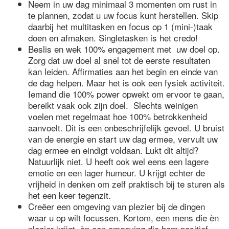
Neem in uw dag minimaal 3 momenten om rust in
te plannen, zodat u uw focus kunt herstellen. Skip
daarbij het multitasken en focus op 1 (mini-)taak
doen en afmaken. Singletasken is het credo!
Beslis en wek 100% engagement met uw doel op.
Zorg dat uw doel al snel tot de eerste resultaten
kan leiden. Affirmaties aan het begin en einde van
de dag helpen. Maar het is ook een fysiek activiteit.
Iemand die 100% power opwekt om ervoor te gaan,
bereikt vaak ook zijn doel. Slechts weinigen
voelen met regelmaat hoe 100% betrokkenheid
aanvoelt. Dit is een onbeschrijfelijk gevoel. U bruist
van de energie en start uw dag ermee, vervult uw
dag ermee en eindigt voldaan. Lukt dit altijd?
Natuurlijk niet. U heeft ook wel eens een lagere
emotie en een lager humeur. U krijgt echter de
vrijheid in denken om zelf praktisch bij te sturen als
het een keer tegenzit.
Creëer een omgeving van plezier bij de dingen
waar u op wilt focussen. Kortom, een mens die èn
plezier krijgt, èn een omgeving die hem positief