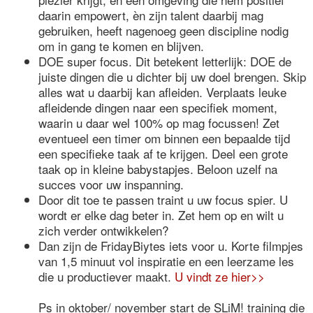
daarin empowert, èn zijn talent daarbij mag
gebruiken, heeft nagenoeg geen discipline nodig
om in gang te komen en blijven.
DOE super focus. Dit betekent letterlijk: DOE de
juiste dingen die u dichter bij uw doel brengen. Skip
alles wat u daarbij kan afleiden. Verplaats leuke
afleidende dingen naar een specifiek moment,
waarin u daar wel 100% op mag focussen! Zet
eventueel een timer om binnen een bepaalde tijd
een specifieke taak af te krijgen. Deel een grote
taak op in kleine babystapjes. Beloon uzelf na
succes voor uw inspanning.
Door dit toe te passen traint u uw focus spier. U
wordt er elke dag beter in. Zet hem op en wilt u
zich verder ontwikkelen?
Dan zijn de FridayBiytes iets voor u. Korte filmpjes
van 1,5 minuut vol inspiratie en een leerzame les
die u productiever maakt.
U vindt ze hier>>
Ps in oktober/ november start de SLiM! training die