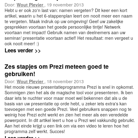
Door:
Wout Plevier
, 19 november 2013
Hebt u er ook zo'n last van: namen vergeten? Dit keer een kort
artikel, waarin u het 6-stappenplan leert om nooit meer een naam
te vergeten. Maak indruk op uw omgeving! Geef uw zakelijke
gesprekken voortaan het goede persoonlijke tintje! Netwerk
voortaan met impact! Gebruik namen van deelnemers aan uw
seminar/ presentatie voortaan actief! Het resultaat: men vergeet u
ook nooit meer! :)
Lees verder >>
Zes stapjes om Prezi meteen goed te
gebruiken!
Door:
Wout Plevier
, 18 november 2013
Het mooie nieuwe presentatieprogramma Prezi is snel in opkomst.
Sommigen zien het als de magische tool voor presenteren. Ik ben
daar iets te nuchter voor maar moet wel bekennen dat als u de
basis van uw presentatie op orde hebt, u zeker iets extra's kan
toevoegen met een goede Prezi. Veel gebruikers snappen nog te
weinig hoe Prezi echt werkt en zien het meer als een veredelde
powerpoint. In dit artikel leert u hoe u Prezi wel vakkundig gebruikt.
Aan het einde krijgt u een link om via een video te leren hoe het
programma zelf werkt. Succes!