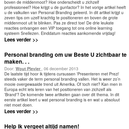
boven de middenmoot? Hoe onderscheidt u zichzelf
professioneel? Hoe krijgt u de gunfactor? In het vorige artikel heeft
u de valkuilen van Personal Branding geleerd. In dit artikel krijgt u
zeven tips om uzelf krachtig te positioneren en boven de grote
middenmoot uit te blinken. Pas ze direct toe! De drie leukste
reacties ontvangen een VIP toegang tot ons online learning
systeem Snellezen. Einddatum reacties aankomende vrijdag!
Lees verder >>
Personal branding om uw Beste U zichtbaar te
maken. . .
Door:
Wout Plevier
, 06 december 2013
De laatste tijd hoor ik tijdens cursussen 'Presenteren met Prezi'
steeds vaker de term personal branding vallen. Het is weer zo’n
mooie overgewaaide trend uit Amerika. Of toch niet? Kan men in
Europa echt iets leren van het positioneren van zichzelf als
'Brand'? De komende twee artikelen gaan over dit thema. In dit
eerste artikel leert u wat personal branding is en wat u absoluut
niet moet doen.
Lees verder >>
Help ik vergeet altijd namen!