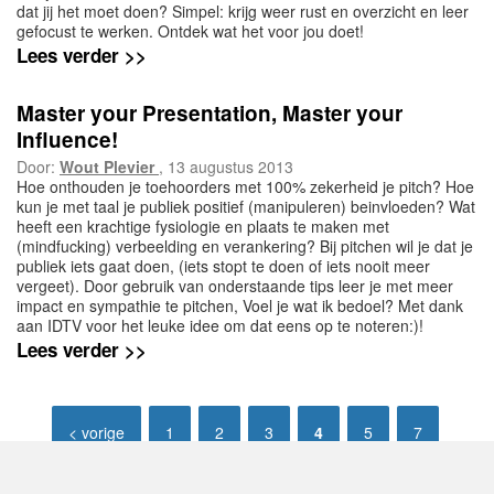
dat jij het moet doen? Simpel: krijg weer rust en overzicht en leer
gefocust te werken. Ontdek wat het voor jou doet!
Lees verder >>
Master your Presentation, Master your
Influence!
Door:
Wout Plevier
, 13 augustus 2013
Hoe onthouden je toehoorders met 100% zekerheid je pitch? Hoe
kun je met taal je publiek positief (manipuleren) beinvloeden? Wat
heeft een krachtige fysiologie en plaats te maken met
(mindfucking) verbeelding en verankering? Bij pitchen wil je dat je
publiek iets gaat doen, (iets stopt te doen of iets nooit meer
vergeet). Door gebruik van onderstaande tips leer je met meer
impact en sympathie te pitchen, Voel je wat ik bedoel? Met dank
aan IDTV voor het leuke idee om dat eens op te noteren:)!
Lees verder >>
< vorige
1
2
3
4
5
7
volgende >