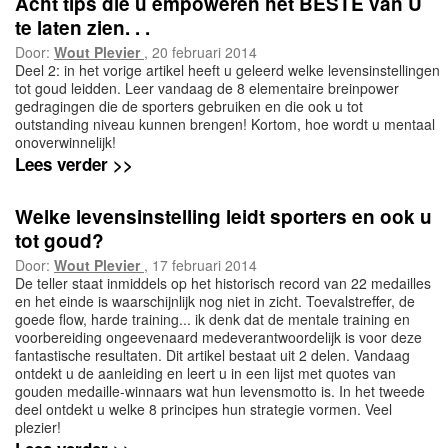
Acht tips die u empoweren het BESTE van U
te laten zien. . .
Door:
Wout Plevier
, 20 februari 2014
Deel 2: in het vorige artikel heeft u geleerd welke levensinstellingen
tot goud leidden. Leer vandaag de 8 elementaire breinpower
gedragingen die de sporters gebruiken en die ook u tot
outstanding niveau kunnen brengen! Kortom, hoe wordt u mentaal
onoverwinnelijk!
Lees verder >>
Welke levensinstelling leidt sporters en ook u
tot goud?
Door:
Wout Plevier
, 17 februari 2014
De teller staat inmiddels op het historisch record van 22 medailles
en het einde is waarschijnlijk nog niet in zicht. Toevalstreffer, de
goede flow, harde training... ik denk dat de mentale training en
voorbereiding ongeevenaard medeverantwoordelijk is voor deze
fantastische resultaten. Dit artikel bestaat uit 2 delen. Vandaag
ontdekt u de aanleiding en leert u in een lijst met quotes van
gouden medaille-winnaars wat hun levensmotto is. In het tweede
deel ontdekt u welke 8 principes hun strategie vormen. Veel
plezier!