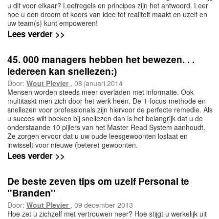
u dit voor elkaar? Leefregels en principes zijn het antwoord. Leer
hoe u een droom of koers van idee tot realiteit maakt en uzelf en
uw team(s) kunt empoweren!
Lees verder >>
45. 000 managers hebben het bewezen. . .
Iedereen kan snellezen:)
Door:
Wout Plevier
, 08 januari 2014
Mensen worden steeds meer overladen met informatie. Ook
multitaskt men zich door het werk heen. De 1-focus-methode en
snellezen voor professionals zijn hiervoor de perfecte remedie. Als
u succes wilt boeken bij snellezen dan is het belangrijk dat u de
onderstaande 10 pijlers van het Master Read System aanhoudt.
Ze zorgen ervoor dat u uw oude leesgewoonten loslaat en
inwisselt voor nieuwe (betere) gewoonten.
Lees verder >>
De beste zeven tips om uzelf Personal te
''Branden''
Door:
Wout Plevier
, 09 december 2013
Hoe zet u zichzelf met vertrouwen neer? Hoe stijgt u werkelijk uit