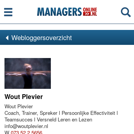
Menu
Se
Webloggersoverzicht
Wout Plevier
Wout Plevier
Coach, Trainer, Spreker l Persoonlijke Effectiviteit l
Teamsucces l Versneld Leren en Lezen
info@woutplevier.nl
W
073 52 2 5656