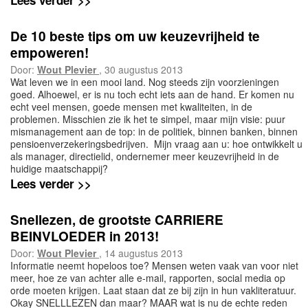
Lees verder >>
De 10 beste tips om uw keuzevrijheid te
empoweren!
Door:
Wout Plevier
, 30 augustus 2013
Wat leven we in een mooi land. Nog steeds zijn voorzieningen
goed. Alhoewel, er is nu toch echt iets aan de hand. Er komen nu
echt veel mensen, goede mensen met kwaliteiten, in de
problemen. Misschien zie ik het te simpel, maar mijn visie: puur
mismanagement aan de top: in de politiek, binnen banken, binnen
pensioenverzekeringsbedrijven. Mijn vraag aan u: hoe ontwikkelt u
als manager, directielid, ondernemer meer keuzevrijheid in de
huidige maatschappij?
Lees verder >>
Snellezen, de grootste CARRIERE
BEINVLOEDER in 2013!
Door:
Wout Plevier
, 14 augustus 2013
Informatie neemt hopeloos toe? Mensen weten vaak van voor niet
meer, hoe ze van achter alle e-mail, rapporten, social media op
orde moeten krijgen. Laat staan dat ze bij zijn in hun vakliteratuur.
Okay SNELLLEZEN dan maar? MAAR wat is nu de echte reden