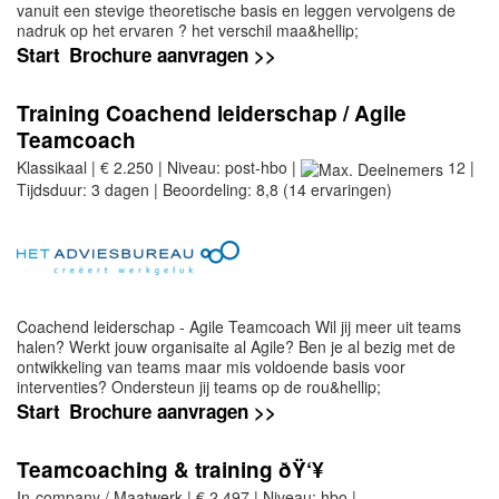
vanuit een stevige theoretische basis en leggen vervolgens de
nadruk op het ervaren ? het verschil maa&hellip;
Start
Brochure aanvragen >>
Training Coachend leiderschap / Agile
Teamcoach
Klassikaal | € 2.250 | Niveau: post-hbo |
12 |
Tijdsduur: 3 dagen | Beoordeling: 8,8 (14 ervaringen)
Coachend leiderschap - Agile Teamcoach Wil jij meer uit teams
halen? Werkt jouw organisaite al Agile? Ben je al bezig met de
ontwikkeling van teams maar mis voldoende basis voor
interventies? Ondersteun jij teams op de rou&hellip;
Start
Brochure aanvragen >>
Teamcoaching & training ðŸ‘¥
In-company / Maatwerk | € 2.497 | Niveau: hbo |