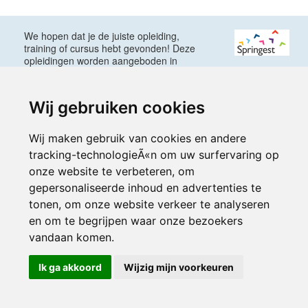
We hopen dat je de juiste opleiding,
training of cursus hebt gevonden! Deze
opleidingen worden aangeboden in
samenwerking met
Wij gebruiken cookies
Inloggen
Wij maken gebruik van cookies en andere
tracking-technologieÃ«n om uw surfervaring op
onze website te verbeteren, om
© 2000-2026 UFE Media:
Managersonline.nl
|
Brisk magazine
Partners:
Autowereld.com
|
Personeelsnet
| ABM Financial News
gepersonaliseerde inhoud en advertenties te
tonen, om onze website verkeer te analyseren
en om te begrijpen waar onze bezoekers
vandaan komen.
Ik ga akkoord
Wijzig mijn voorkeuren