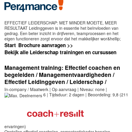
EFFECTIEF LEIDERSCHAP: MET MINDER MOEITE, MEER
RESULTAAT Leidinggeven is in essentie het beïnvloeden van
gedrag. Een beter inzicht in drijfveren, teamprocessen en het
eigen functioneren zorgt ervoor dat het makkelijker wor&hellip;
Start
Brochure aanvragen >>
Bekijk alle Leiderschap trainingen en cursussen
Management training: Effectief coachen en
begeleiden / Managementvaardigheden /
Effectief Leidinggeven / Leiderschap /
Motiveren
In-company / Maatwerk | Op aanvraag | Niveau: none |
6 | Tijdsduur: 2 dagen | Beoordeling: 9,8 (211
ervaringen)
Opstellen effectief coachplan, competentiekader bepalen,