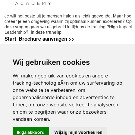
Je wilt het beste uit je mensen halen als leidinggevende. Maar hoe
creëer je een omgeving waarin zij optimaal kunnen excelleren? Op
deze vragen gaan we uitgebreid in tijdens de training ?High Impact
Leadership?. In deze tr&hellip;
Start
Brochure aanvragen >>
Wij gebruiken cookies
Naast deze opleidingen kunt u nog veel
meer opleidingen in de categorie
leiderschap vinden in het overzicht van
Wij maken gebruik van cookies en andere
opleidingen leiderschap
op Springest. Deze
opleidingen worden aangeboden in
tracking-technologieÃ«n om uw surfervaring op
samenwerking met
onze website te verbeteren, om
gepersonaliseerde inhoud en advertenties te
tonen, om onze website verkeer te analyseren
en om te begrijpen waar onze bezoekers
Inloggen
vandaan komen.
Ik ga akkoord
Wijzig mijn voorkeuren
© 2000-2026 UFE Media:
Managersonline.nl
|
Brisk magazine