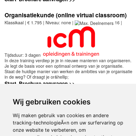
Organisatiekunde (online virtual classroom)
Klassikaal | € 1.795 | Niveau: none |
16 |
Tijdsduur: 3 dagen
In deze training verdiep je je in nieuwe manieren van organiseren.
Je legt de basis voor een optimaal ontwerp van je organisatie.
Staat de huidige manier van werken de ambities van je organisatie
in de weg? Of draagt je or&hellip;
Start
Brochure aanvragen >>
Wij gebruiken cookies
Meer cursussen organisatiekunde vind je in
het overzicht van
opleidingen
Wij maken gebruik van cookies en andere
organisatiekunde
op Springest. Deze
opleidingen worden aangeboden in
tracking-technologieÃ«n om uw surfervaring op
samenwerking met
onze website te verbeteren, om