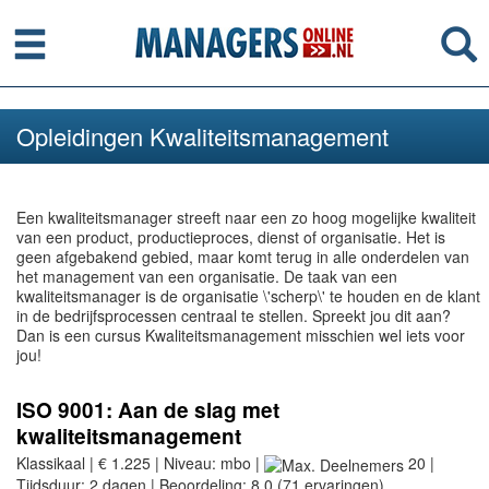
Menu
Se
Opleidingen Kwaliteitsmanagement
Een kwaliteitsmanager streeft naar een zo hoog mogelijke kwaliteit
van een product, productieproces, dienst of organisatie. Het is
geen afgebakend gebied, maar komt terug in alle onderdelen van
het management van een organisatie. De taak van een
kwaliteitsmanager is de organisatie \'scherp\' te houden en de klant
in de bedrijfsprocessen centraal te stellen. Spreekt jou dit aan?
Dan is een cursus Kwaliteitsmanagement misschien wel iets voor
jou!
ISO 9001: Aan de slag met
kwaliteitsmanagement
Klassikaal | € 1.225 | Niveau: mbo |
20 |
Tijdsduur: 2 dagen | Beoordeling: 8,0 (71 ervaringen)