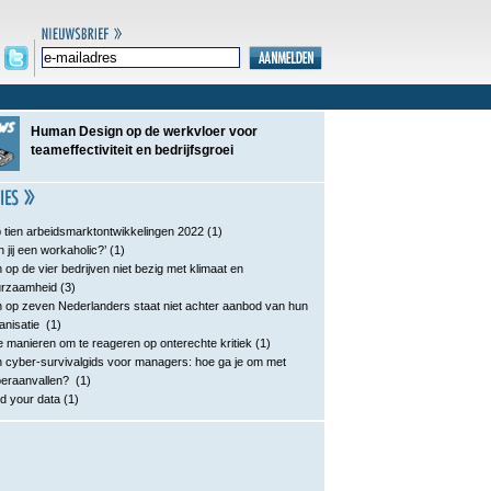
Human Design op de werkvloer voor
teameffectiviteit en bedrijfsgroei
 tien arbeidsmarktontwikkelingen 2022
(1)
n jij een workaholic?’
(1)
 op de vier bedrijven niet bezig met klimaat en
urzaamheid
(3)
 op zeven Nederlanders staat niet achter aanbod van hun
anisatie
(1)
e manieren om te reageren op onterechte kritiek
(1)
 cyber-survivalgids voor managers: hoe ga je om met
eraanvallen?
(1)
d your data
(1)