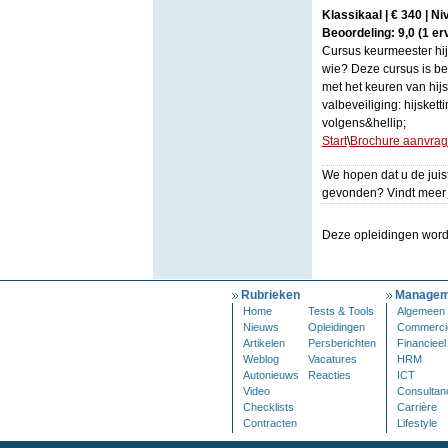
Klassikaal | € 340 | N
Beoordeling: 9,0 (1 er
Cursus keurmeester hij
wie? Deze cursus is bed
met het keuren van hij
valbeveiliging: hijsket
volgens&hellip;
Start
\
Brochure aanvra
We hopen dat u de juist
gevonden? Vindt meer
Deze opleidingen wor
Rubrieken
Managem
Home
Tests & Tools
Algemeen
Nieuws
Opleidingen
Commerci
Artikelen
Persberichten
Financieel
Weblog
Vacatures
HRM
Autonieuws
Reacties
ICT
Video
Consultan
Checklists
Carrière
Contracten
Lifestyle