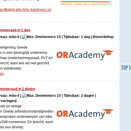
gen
\
Bekijk alle Arbo trainingen en
ingsraad in 1 dag
iveau: mbo-4 |
15 | Tijdsduur: 1 dag | Beoordeling:
bowetgeving Goede
 is een belangrijk onderwerp
hap (ondernemingsraad, PVT en
echt, want wie wil niet gezond
n veili&hellip;
gen
mingsraad in 2 dagen
iveau: mbo-4 |
15 | Tijdsduur: 2 dagen |
rvaringen)
de en veilige
n Goede arbeidsomstandigheden
 besproken onderwerpen van elke
GW-commissie. En terecht, want
als een &hellip;