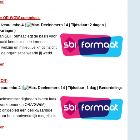
gen
or OR-/VGW-commissie
 Niveau: mbo-4 |
14 | Tijdsduur: 2 dagen |
varingen)
n SBI Formaat legt de basis voor
akt kennis met de termen
welzijn en milieu. Je krijgt inzicht
e organisatie waarin jij werkt.
gen
(OR)
iveau: mbo-4 |
14 | Tijdsduur: 1 dag | Beoordeling:
beidsomstandigheden is een taak
, werknemer en OR/VGW(M)-
 dit gebied een gelijkwaardige
oor het daadwerkelijk mogelijk is
gen