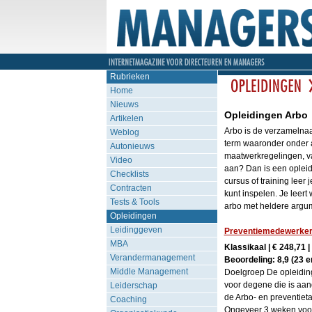
Rubrieken
Home
Nieuws
Opleidingen Arbo
Artikelen
Arbo is de verzamelnaa
Weblog
term waaronder onder 
Autonieuws
maatwerkregelingen, va
Video
aan? Dan is een opleidi
Checklists
cursus of training leer
Contracten
kunt inspelen. Je leert
Tests & Tools
arbo met heldere arg
Opleidingen
Leidinggeven
Preventiemedewerker 
MBA
Klassikaal | € 248,71 
Verandermanagement
Beoordeling: 8,9 (23 e
Middle Management
Doelgroep De opleidin
voor degene die is aan
Leiderschap
de Arbo- en preventiet
Coaching
Ongeveer 3 weken voor