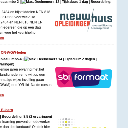
iveau: mbo-2 |
12 | Tijdsduur: 1 dag | Beoordeling:
 2484 en hijsmiddelen NEN 818
 361/363 Voor wie? De
N 2484 en NEN 818 NEN EN
r iedereen die op één dag
n voor het keur&hellip;
gen
e OR-/VGW-leden
 Niveau: mbo-4 |
14 | Tijdsduur: 2 dagen |
varingen)
enige jaren ervaring met het
andigheden en u wilt op een
nmatige wijze invulling gaan
GW(M)-er of OR-lid. Na de cursus
gen
 E-learn
| Beoordeling: 8,5 (2 ervaringen)
-learning preventiemedewerker
er dan de standaard! Ontdek hier