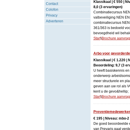
Klassikaal | € 550 | N
Contact
8,0 (3 ervaringen)
Colofon
Combinatiecursus NEN
Privacy
valbeveiliging NEN EN
Adverteren
combinatiecursus NE
361/363 is bedoeld voo
bevoegdheid wil behale
Start
\
Brochure aanvra
Arbo voor gevorderd
Klassikaal | € 1.220 |
Beoordeling: 9,7 (3 er
U heeft basiskennis en 
onderwerp arbeidsomst
meer structurele en pla
geven aan uw rol als V
kent u de gevo&hellip;
Start
\
Brochure aanvra
Preventiemedewerker
€ 195 | Niveau: mbo-2 
De goed beoordeelde e
van Prevaris gaat verd