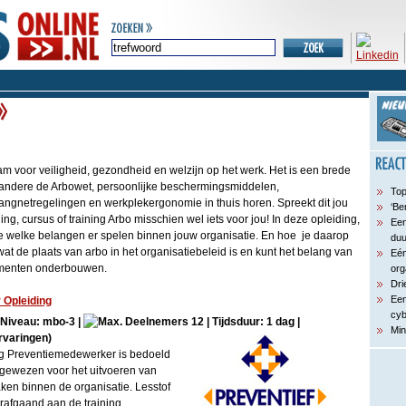
m voor veiligheid, gezondheid en welzijn op het werk. Het is een brede
andere de Arbowet, persoonlijke beschermingsmiddelen,
Top
ngnetregelingen en werkplekergonomie in thuis horen. Spreekt dit jou
‘Be
ng, cursus of training Arbo misschien wel iets voor jou! In deze opleiding,
Een
 je welke belangen er spelen binnen jouw organisatie. En hoe je daarop
du
 wat de plaats van arbo in het organisatiebeleid is en kunt het belang van
Eén
umenten onderbouwen.
org
Dri
Een
Opleiding
cyb
| Niveau: mbo-3 |
12 | Tijdsduur: 1 dag |
Min
rvaringen)
g Preventiemedewerker is bedoeld
gewezen voor het uitvoeren van
aken binnen de organisatie. Lesstof
afgaand aan de training