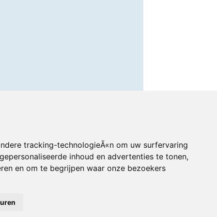
andere tracking-technologieÃ«n om uw surfervaring
gepersonaliseerde inhoud en advertenties te tonen,
eren en om te begrijpen waar onze bezoekers
euren