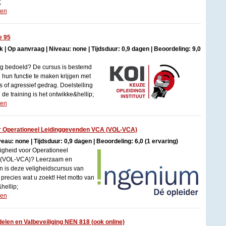
;
gen
e 95
| Op aanvraag | Niveau: none | Tijdsduur: 0,9 dagen | Beoordeling: 9,0
ing bedoeld? De cursus is bestemd
 hun functie te maken krijgen met
s of agressief gedrag. Doelstelling
de training is het ontwikke&hellip;
gen
or Operationeel Leidinggevenden VCA (VOL-VCA)
veau: none | Tijdsduur: 0,9 dagen | Beoordeling: 6,0 (1 ervaring)
ligheid voor Operationeel
 (VOL-VCA)? Leerzaam en
n is deze veligheidscursus van
precies wat u zoekt! Het motto van
hellip;
gen
len en Valbeveiliging NEN 818 (ook online)