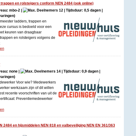
trappen en rolsteigers conform NEN 2484 (ook online)
iveau: mbo-2 |
12 | Tijdsduur: 0,5 dagen |
varingen)
eester ladders, trappen en
Deze cursus is bedoeld voor een
 het keuren van draagbaar
 trappen en rolsteigers volgens de
;
gen
r
iveau: none |
14 | Tijdsduur: 0,9 dagen |
varingen)
edewerker Voor wie? Medewerkers
erker werkzaam zijn of dit willen
t recente voorschriften van uit de
ertificaat: Preventiemedewerker
gen
 2484 en hijsmiddelen NEN 818 en valbeveiliging NEN EN 361/363