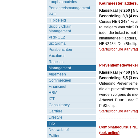
Loopbaanadvies
Keurmeester ladders, 
Personeelsmanagement
Klassikaal | € 250 | N
P&O
Beoordeling: 8,8 (4 er
HR-beleid
Cursus NEN 2484 keurm
Supply Chain
rolsteigers Voor wie? 
Management
ieder die belast is met
PRINCE2
klimmaterieel: ladders,
Six Sigma
NEN2484. Deel&hellip
Start
\
Brochure aanvra
Persberichten
Vacatures
Reacties
Preventiemedewerke
Management
Klassikaal | € 460 | N
Algemeen
Beoordeling: 5,5 (3 er
Commercieel
Opleiding Preventiem
Financieel
die als preventiemedew
HRM
worden volgens de mees
ICT
Arbowet. Duur: 1 dag C
Consultancy
Pri&hellip;
Carrière
Start
\
Brochure aanvra
Lifestyle
Info
Combinatiecursus NEN
Nieuwsbrief
(ook online)
Twitter