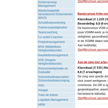
Start
\
Brochure aanvra
Kinderopvang
Management
Maatschappelijk
Basiscursus Arbo vo
Verantwoord Ondernemen
(MVO)
Klassikaal | € 1.220 |
Schuldhulpverlening
Beoordeling: 8,9 (9 er
Trainersvaardigheden
De basiscursus VGW va
Teamcoaching
jouw VGWM-werk: je ma
veiligheid, gezondheid, 
Co-actief Coachen
in de VGWM-status van d
Projectmanagement
Aan he&hellip;
MVK (Middelbare
Start
\
Brochure aanvra
Veiligheidskunde)
Kwaliteitsmanagement
HVK (Hogere
Aan de slag met arbo 
Veiligheidskunde)
Klassikaal | € 530 | N
Risicoinventarisatie en
Evaluatie
8,8 (7 ervaringen)
De zorg voor goede ar
Schoonheidsspecialist /
Schoonheidsverzorging
voor zowel werkgever
commissie. De OR is op
Arbo
gesprekspartner, waard
Visagie
het beleid te b&hellip;
Train de trainer
Start
\
Brochure aanvra
Logistiek Management
HRM