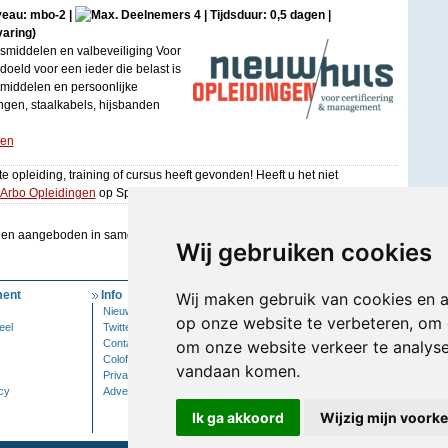
iveau: mbo-2 |
4 | Tijdsduur: 0,5 dagen |
varing)
smiddelen en valbeveiliging Voor
oeld voor een ieder die belast is
smiddelen en persoonlijke
tingen, staalkabels, hijsbanden
gen
e opleiding, training of cursus heeft gevonden! Heeft u het niet
Arbo Opleidingen
op Springest.
den aangeboden in samenwerking met
Wij gebruiken cookies
ent
Info
Mijn Account
Wij maken gebruik van cookies en 
Nieuwsbrief
Inloggen
op onze website te verbeteren, om 
eel
Twitter
Contact
om onze website verkeer te analys
Colofon
vandaan komen.
Privacy
cy
Adverteren
Ik ga akkoord
Wijzig mijn voork