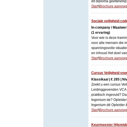
dit diploma geef&hellip
Start
\
Brochure aanvra
Sociale veiligheid cod
In-company / Maatwerk 
(1 ervaring)
Voor wie is deze train
voor alle mensen die in
spanningsvolle situatie
en inhoud Het doel van 
Start
\
Brochure aanvra
Cursus Veiligheid vo
Klassikaal | € 285 | Ni
Zoekt u een cursus Vei
Leidinggevenden VCA
praktisch ingevuld? Da
Ingenium de? Opleider 
Ingenium dé Opleider &
Start
\
Brochure aanvra
Keurmeester Hijsmidde