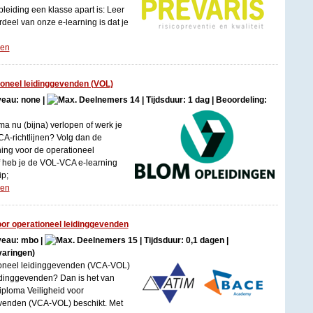
eiding een klasse apart is: Leer
deel van onze e-learning is dat je
gen
tioneel leidinggevenden (VOL)
iveau: none |
14 | Tijdsduur: 1 dag | Beoordeling:
a nu (bijna) verlopen of werk je
CA-richtlijnen? Volg dan de
ning voor de operationeel
f heb je de VOL-VCA e-learning
ip;
gen
or operationeel leidinggevenden
iveau: mbo |
15 | Tijdsduur: 0,1 dagen |
varingen)
tioneel leidinggevenden (VCA-VOL)
idinggevenden? Dan is het van
iploma Veiligheid voor
evenden (VCA-VOL) beschikt. Met