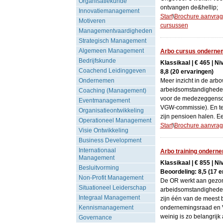
Organisatiekunde
ontvangen de&hellip;
Innovatiemanagement
Start
\
Brochure aanvra
Motiveren
cursussen
Managementvaardigheden
Strategisch Management
Algemeen Management
Arbo cursus ondernem
Bedrijfskunde
Klassikaal | € 465 | N
Coachend Leidinggeven
8,8 (20 ervaringen)
Ondernemen
Meer inzicht in de ar
arbeidsomstandigheden
Coaching (Management)
voor de medezeggensc
Eventmanagement
VGW-commissie). En ter
Organisatieontwikkeling
zijn pensioen halen. Ee
Operationeel Management
Start
\
Brochure aanvra
Visie Ontwikkeling
Business Development
Internationaal
Arbo training onderne
Management
Klassikaal | € 855 | N
Besluitvorming
Beoordeling: 8,5 (17 e
Non-Profit Management
De OR werkt aan gezon
Situationeel Leiderschap
arbeidsomstandighede
Integraal Management
zijn één van de meest
Kennismanagement
ondernemingsraad en V
weinig is zo belangrijk 
Governance