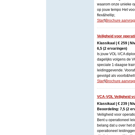
waarom onze unieke opl
op jouw tempo Het voor
flex&hellip;
Start
\
Brochure aanvra
Veiligheid voor opera
Klassikaal | € 259 | N
6,5 (2 ervaringen)
Is jouw VOL-VCA diplom
dagelijks volgens de V
speciale 1-daagse trai
leidinggevende. Voora
gevolgd als voorb&hell
Start
\
Brochure aanvra
VCA-VOL Veiligheid vo
Klassikaal | € 239 | N
Beoordeling: 7,5 (2 er
Veiligheid voor opera
Bent u operationeel le
belang dat u over het d
operationeel leidingg