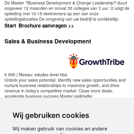
De Master ?Business Development & Change Leadership? duurt
ongeveer 12 maanden en omvat 30 colleges van 3 uur. U volgt de
opleiding met 10-15 deelnemers op een van onze
opleidingslocaties De omgeving van uw bedrijf is cont&hellip;
Start
Brochure aanvragen >>
Sales & Business Development
€ 995 | Niveau: edudex-level-hbo
Unlock your sales potential. Identify new sales opportunities and
nurture business relationships to maximize growth, and drive
revenue in today's competitive market. Close more deals,
accelerate business success Master sal&hellip;
Start
Brochure aanvragen >>
Wij gebruiken cookies
We hopen dat u de juiste opleiding, training
Wij maken gebruik van cookies en andere
of cursus heeft gevonden! Deze