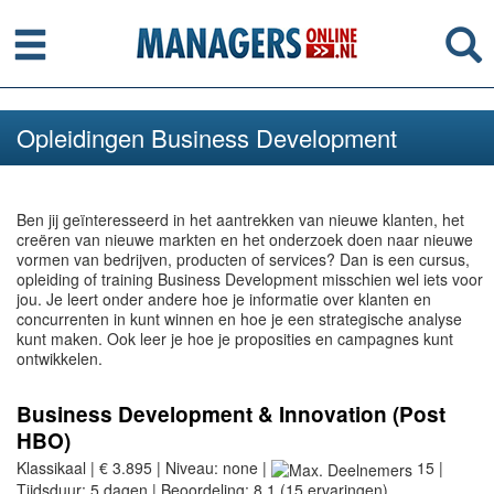
Menu
Se
Opleidingen Business Development
Ben jij geïnteresseerd in het aantrekken van nieuwe klanten, het
creëren van nieuwe markten en het onderzoek doen naar nieuwe
vormen van bedrijven, producten of services? Dan is een cursus,
opleiding of training Business Development misschien wel iets voor
jou. Je leert onder andere hoe je informatie over klanten en
concurrenten in kunt winnen en hoe je een strategische analyse
kunt maken. Ook leer je hoe je proposities en campagnes kunt
ontwikkelen.
Business Development & Innovation (Post
HBO)
Klassikaal | € 3.895 | Niveau: none |
15 |
Tijdsduur: 5 dagen | Beoordeling: 8,1 (15 ervaringen)