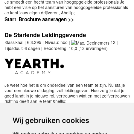
Je smeedt een hecht team van hoogopgeleide professionals Je
hebt een visie op het aansturen van hoogopgeleide professionals
Je kent jouw eigen drijfveren, &hellip;
Start
Brochure aanvragen >>
De Startende Leidinggevende
Klassikaal | € 3.295 | Niveau: hbo |
12 |
Tijdsduur: 6 dagen | Beoordeling: 10,0 (12 ervaringen)
Je weet hoe het is om onderdeel van een team te zijn. Nu sta je
voor een nieuwe uitdaging: zelf leidinggeven. Hoe zorg je dat je
goed landt in je nieuwe rol, vertrouwen wint en met zelfvertrouwen
richting geeft aan je team&hellip;
Start
Brochure aanvragen >>
Wij gebruiken cookies
Meer opleidingen leidinggeven vind je in
Wij maken gebruik van cookies en andere