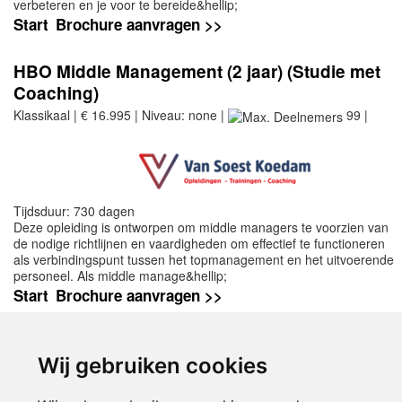
verbeteren en je voor te bereide&hellip;
Start
Brochure aanvragen >>
HBO Middle Management (2 jaar) (Studie met
Coaching)
Klassikaal | € 16.995 | Niveau: none |
99 |
Tijdsduur: 730 dagen
Deze opleiding is ontworpen om middle managers te voorzien van
de nodige richtlijnen en vaardigheden om effectief te functioneren
als verbindingspunt tussen het topmanagement en het uitvoerende
personeel. Als middle manage&hellip;
Start
Brochure aanvragen >>
Wij gebruiken cookies
Voor een groter overzicht van verschillende
opleidingen middle management kunt u het
volledige overzicht van
opleidingen middle