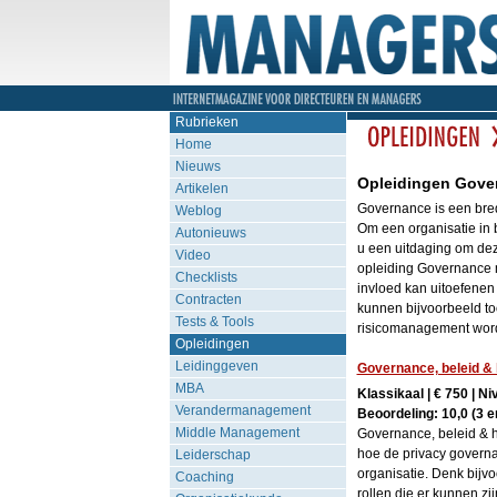
Rubrieken
Home
Nieuws
Opleidingen Gove
Artikelen
Governance is een brede
Weblog
Om een organisatie in b
Autonieuws
u een uitdaging om dez
Video
opleiding Governance mi
Checklists
invloed kan uitoefenen
Contracten
kunnen bijvoorbeeld to
Tests & Tools
risicomanagement word
Opleidingen
Leidinggeven
Governance, beleid & 
MBA
Klassikaal | € 750 | N
Verandermanagement
Beoordeling: 10,0 (3 e
Middle Management
Governance, beleid & he
hoe de privacy governa
Leiderschap
organisatie. Denk bijv
Coaching
rollen die er kunnen zi