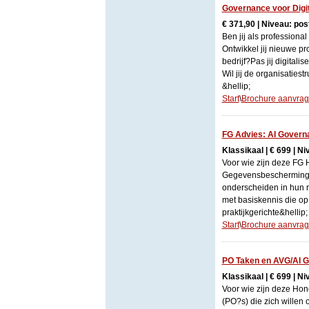
Governance voor Digit
€ 371,90 | Niveau: pos
Ben jij als professiona
Ontwikkel jij nieuwe p
bedrijf?Pas jij digitali
Wil jij de organisaties
&hellip;
Start
\
Brochure aanvra
FG Advies: AI Govern
Klassikaal | € 699 | N
Voor wie zijn deze FG
Gegevensbescherming (
onderscheiden in hun r
met basiskennis die op
praktijkgerichte&hellip;
Start
\
Brochure aanvra
PO Taken en AVG/AI G
Klassikaal | € 699 | N
Voor wie zijn deze Hon
(PO?s) die zich willen 