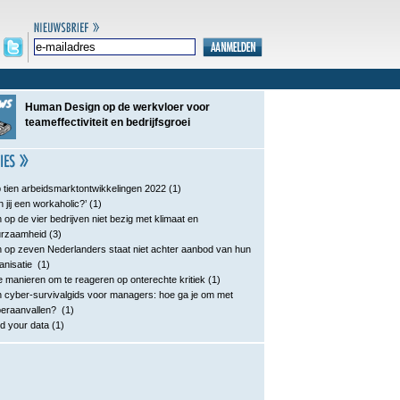
Human Design op de werkvloer voor
teameffectiviteit en bedrijfsgroei
 tien arbeidsmarktontwikkelingen 2022
(1)
n jij een workaholic?’
(1)
 op de vier bedrijven niet bezig met klimaat en
urzaamheid
(3)
 op zeven Nederlanders staat niet achter aanbod van hun
anisatie
(1)
e manieren om te reageren op onterechte kritiek
(1)
 cyber-survivalgids voor managers: hoe ga je om met
eraanvallen?
(1)
d your data
(1)