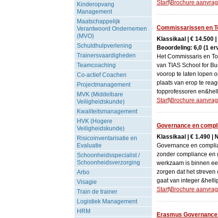
Start
\
Brochure aanvra
Kinderopvang
Management
Maatschappelijk
Commissarissen en T
Verantwoord Ondernemen
(MVO)
Klassikaal | € 14.500 
Schuldhulpverlening
Beoordeling: 6,0 (1 er
Trainersvaardigheden
Het Commissaris en T
Teamcoaching
van TIAS School for Bus
voorop te laten lopen 
Co-actief Coachen
plaats van erop te reage
Projectmanagement
topprofessoren en&hell
MVK (Middelbare
Start
\
Brochure aanvra
Veiligheidskunde)
Kwaliteitsmanagement
HVK (Hogere
Governance en compli
Veiligheidskunde)
Klassikaal | € 1.490 | 
Risicoinventarisatie en
Evaluatie
Governance en compli
zonder compliance en 
Schoonheidsspecialist /
Schoonheidsverzorging
werkzaam is binnen een
zorgen dat het streven 
Arbo
gaat van integer &helli
Visagie
Start
\
Brochure aanvra
Train de trainer
Logistiek Management
HRM
Erasmus Governance I