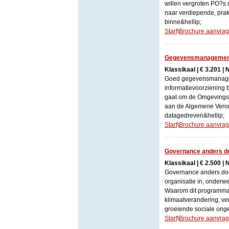
willen vergroten PO?s 
naar verdiepende, prak
binne&hellip;
Start
\
Brochure aanvra
Gegevensmanagement:
Klassikaal | € 3.201 | 
Goed gegevensmanagem
informatievoorziening b
gaat om de Omgevingsw
aan de Algemene Vero
datagedreven&hellip;
Start
\
Brochure aanvra
Governance anders d
Klassikaal | € 2.500 | 
Governance anders doen
organisatie in, onder
Waarom dit programma I
klimaatverandering, ver
groeiende sociale ongel
Start
\
Brochure aanvra