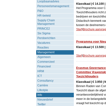
Loopbaanadvies
Klassikaal | € 14.100 
Personeelsmanagement
Het Programma voor C
P&O
Toezichthouders richt 
HR-beleid
bedrijven en toezichtho
Supply Chain
Didactisch kenmerk van 
Management
tussen de deelnemers o
PRINCE2
Start
\
Brochure aanvra
Six Sigma
Persberichten
Programma voor Nieu
Vacatures
Klassikaal | € 13.500 
Reacties
Management
Start
\
Brochure aanvra
Algemeen
Commercieel
Financieel
Erasmus Governance In
HRM
Committee Vraagstuk
ICT
Toezichthouders
Consultancy
Klassikaal | € 3.950 |
Carrière
Binnen Raden van Com
Lifestyle
Toezicht staan de afgel
verantwoordelijkheid v
Info
meer in de belangstelli
Nieuwsbrief
vraagt het toezicht op d
Twitter