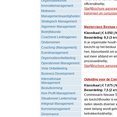
Organisatiekunde
officers&hellip;
Innovatiemanagement
Start
\
Brochure aanvra
Motiveren
trainingen en cursusse
Managementvaardigheden
Strategisch Management
Algemeen Management
Masterclass Bestuur 
Bedrijfskunde
Klassikaal | € 4.050 | 
Coachend Leidinggeven
Beoordeling: 9,3 (3 er
Ondernemen
In je organisatie houd
toezicht op het bestuur
Coaching (Management)
hen, bijvoorbeeld om ad
Eventmanagement
wat meer afstand en wi
Organisatieontwikkeling
processe&hellip;
Operationeel Management
Start
\
Brochure aanvra
Visie Ontwikkeling
Business Development
Internationaal
Opleiding voor de Com
Management
Klassikaal | € 7.075 | 
Besluitvorming
Beoordeling: 7,5 (2 er
Non-Profit Management
Commissaris Nieuwe Sti
Situationeel Leiderschap
als toezichthouder is e
Integraal Management
raden steeds diverser 
Kennismanagement
meer belang wordt geh
betrokkenhe&hellip;
Governance