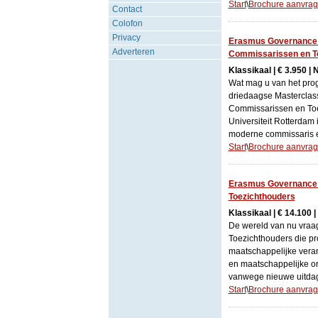
Start
\
Brochure aanvra
Contact
Colofon
Privacy
Erasmus Governance In
Adverteren
Commissarissen en T
Klassikaal | € 3.950 |
Wat mag u van het pr
driedaagse Masterclass
Commissarissen en To
Universiteit Rotterdam 
moderne commissaris en
Start
\
Brochure aanvra
Erasmus Governance 
Toezichthouders
Klassikaal | € 14.100 |
De wereld van nu vraa
Toezichthouders die pr
maatschappelijke vera
en maatschappelijke or
vanwege nieuwe uitdag
Start
\
Brochure aanvra