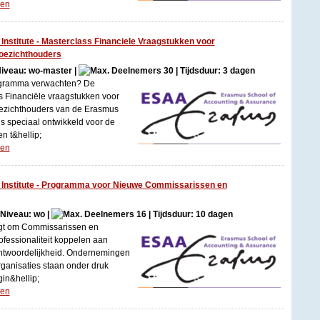
gen
stitute - Masterclass Financiele Vraagstukken voor
oezichthouders
 Niveau: wo-master |
30 | Tijdsduur: 3 dagen
ogramma verwachten? De
 Financiële vraagstukken voor
ezichthouders van de Erasmus
is speciaal ontwikkeld voor de
 t&hellip;
gen
Institute - Programma voor Nieuwe Commissarissen en
 Niveau: wo |
16 | Tijdsduur: 10 dagen
gt om Commissarissen en
ofessionaliteit koppelen aan
ntwoordelijkheid. Ondernemingen
ganisaties staan onder druk
in&hellip;
gen