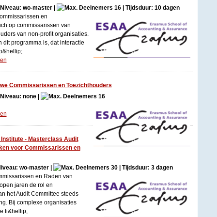
| Niveau: wo-master |
16 | Tijdsduur: 10 dagen
ommissarissen en
zich op commissarissen van
uders van non-profit organisaties.
dit programma is, dat interactie
&hellip;
gen
we Commissarissen en Toezichthouders
| Niveau: none |
16
gen
stitute - Masterclass Audit
ken voor Commissarissen en
 Niveau: wo-master |
30 | Tijdsduur: 3 dagen
missarissen en Raden van
open jaren de rol en
an het Audit Committee steeds
ng. Bij complexe organisaties
e fi&hellip;