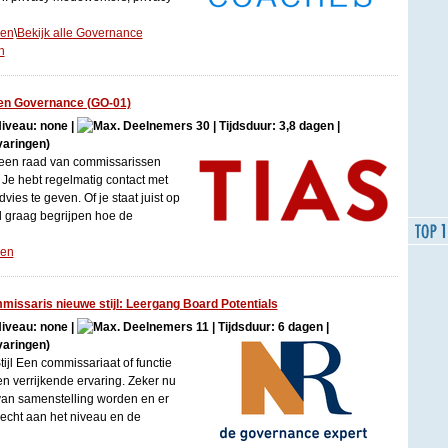
gen
\
Bekijk alle Governance
n
en Governance (GO-01)
Niveau: none |
30 | Tijdsduur: 3,8 dagen |
varingen)
t een raad van commissarissen
. Je hebt regelmatig contact met
vies te geven. Of je staat juist op
l graag begrijpen hoe de
gen
missaris nieuwe stijl: Leergang Board Potentials
Niveau: none |
11 | Tijdsduur: 6 dagen |
varingen)
jl Een commissariaat of functie
en verrijkende ervaring. Zeker nu
van samenstelling worden en er
echt aan het niveau en de