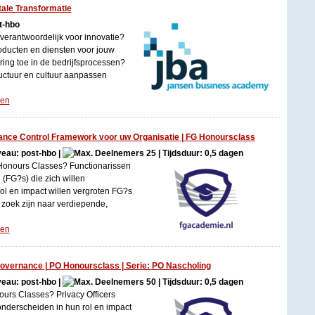
ale Transformatie
t-hbo
l verantwoordelijk voor innovatie?
roducten en diensten voor jouw
sering toe in de bedrijfsprocessen?
tructuur en cultuur aanpassen
gen
ance Control Framework voor uw Organisatie | FG Honoursclass
iveau: post-hbo |
25 | Tijdsduur: 0,5 dagen
 Honours Classes? Functionarissen
FG?s) die zich willen
ol en impact willen vergroten FG?s
 zoek zijn naar verdiepende,
gen
overnance | PO Honoursclass | Serie: PO Nascholing
iveau: post-hbo |
50 | Tijdsduur: 0,5 dagen
ours Classes? Privacy Officers
onderscheiden in hun rol en impact