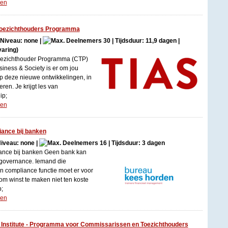
gen
oezichthouders Programma
| Niveau: none |
30 | Tijdsduur: 11,9 dagen |
varing)
oezichthouder Programma (CTP)
iness & Society is er om jou
op deze nieuwe ontwikkelingen, in
ren. Je krijgt les van
ip;
gen
ance bij banken
Niveau: none |
16 | Tijdsduur: 3 dagen
ance bij banken Geen bank kan
governance. Iemand die
 compliance functie moet er voor
om winst te maken niet ten koste
p;
gen
nstitute - Programma voor Commissarissen en Toezichthouders