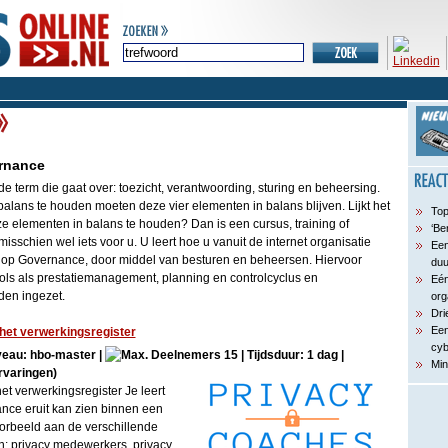
rnance
 term die gaat over: toezicht, verantwoording, sturing en beheersing.
alans te houden moeten deze vier elementen in balans blijven. Lijkt het
Top
e elementen in balans te houden? Dan is een cursus, training of
‘Be
sschien wel iets voor u. U leert hoe u vanuit de internet organisatie
Een
 op Governance, door middel van besturen en beheersen. Hiervoor
du
ols als prestatiemanagement, planning en controlcyclus en
Eén
en ingezet.
org
Dri
Een
het verwerkingsregister
cyb
iveau: hbo-master |
15 | Tijdsduur: 1 dag |
Min
rvaringen)
t verwerkingsregister Je leert
nce eruit kan zien binnen een
oorbeeld aan de verschillende
jn: privacy medewerkers, privacy