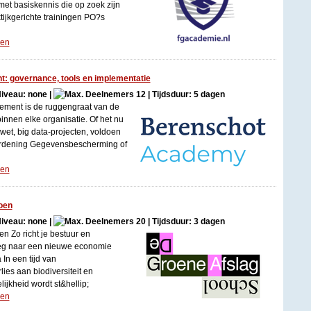
met basiskennis die op zoek zijn
tijkgerichte trainingen PO?s
gen
 governance, tools en implementatie
Niveau: none |
12 | Tijdsduur: 5 dagen
ent is de ruggengraat van de
innen elke organisatie. Of het nu
et, big data-projecten, voldoen
rdening Gegevensbescherming of
gen
oen
Niveau: none |
20 | Tijdsduur: 3 dagen
 Zo richt je bestuur en
weg naar een nieuwe economie
n een tijd van
lies aan biodiversiteit en
ijkheid wordt st&hellip;
gen