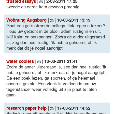
|
|
trusted essays
2-03-2011 17:25
tweede en derde item gewoon prachtig!
|
|
Wohnung Augsburg
10-03-2011 13:19
Gaat een gefrustreerde collega flink tegen u tekeer?
Houd uw gezicht in de plooi, adem rustig in en uit,
blijf kalm en ontspannen. Zodra de ander uitgeraasd
is, zeg dan heel rustig: ‘ik heb je gehoord’, of ‘ik
merk dat dit je nogal aangrijpt’.
|
|
water coolers
13-03-2011 21:41
Zodra de ander uitgeraasd is, zeg dan heel rustig: ‘ik
heb je gehoord’, of ‘ik merk dat dit je nogal aangrijpt’.
Ga een boek lezen, ga sporten, of ga helemaal
onderuit gezakt. Een vloek is voldoende om uw
tegenstander weer volledig uit zijn plaat te laten
gaan.
|
|
research paper help
17-03-2011 14:52
Bedankt voor dit mooie artikel. Het is prettig om een