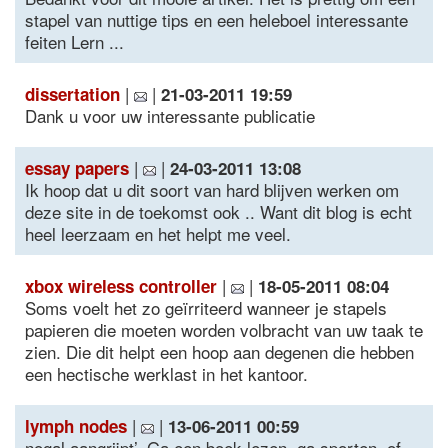
stapel van nuttige tips en een heleboel interessante
feiten Lern ...
|
|
dissertation
21-03-2011 19:59
Dank u voor uw interessante publicatie
|
|
essay papers
24-03-2011 13:08
Ik hoop dat u dit soort van hard blijven werken om
deze site in de toekomst ook .. Want dit blog is echt
heel leerzaam en het helpt me veel.
|
|
xbox wireless controller
18-05-2011 08:04
Soms voelt het zo geïrriteerd wanneer je stapels
papieren die moeten worden volbracht van uw taak te
zien. Die dit helpt een hoop aan degenen die hebben
een hectische werklast in het kantoor.
|
|
lymph nodes
13-06-2011 00:59
nogal aangrijpt’. Ga een boek lezen, ga sporten, of