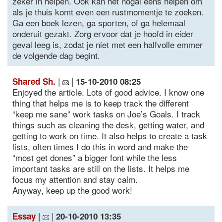
zeker in helpen. Ook kan het nogal eens helpen om
als je thuis komt even een rustmomentje te zoeken.
Ga een boek lezen, ga sporten, of ga helemaal
onderuit gezakt. Zorg ervoor dat je hoofd in eider
geval leeg is, zodat je niet met een halfvolle emmer
de volgende dag begint.
|
|
Shared Sh.
15-10-2010 08:25
Enjoyed the article. Lots of good advice. I know one
thing that helps me is to keep track the different
“keep me sane” work tasks on Joe’s Goals. I track
things such as cleaning the desk, getting water, and
getting to work on time. It also helps to create a task
lists, often times I do this in word and make the
“most get dones” a bigger font while the less
important tasks are still on the lists. It helps me
focus my attention and stay calm.
Anyway, keep up the good work!
|
|
Essay
20-10-2010 13:35