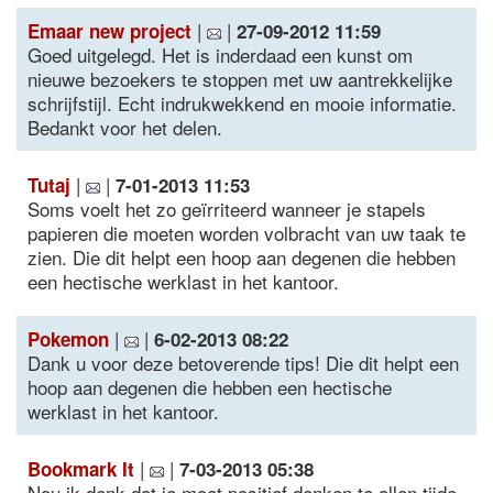
|
|
Emaar new project
27-09-2012 11:59
Goed uitgelegd. Het is inderdaad een kunst om
nieuwe bezoekers te stoppen met uw aantrekkelijke
schrijfstijl. Echt indrukwekkend en mooie informatie.
Bedankt voor het delen.
|
|
Tutaj
7-01-2013 11:53
Soms voelt het zo geïrriteerd wanneer je stapels
papieren die moeten worden volbracht van uw taak te
zien. Die dit helpt een hoop aan degenen die hebben
een hectische werklast in het kantoor.
|
|
Pokemon
6-02-2013 08:22
Dank u voor deze betoverende tips! Die dit helpt een
hoop aan degenen die hebben een hectische
werklast in het kantoor.
|
|
Bookmark It
7-03-2013 05:38
Nou ik denk dat je moet positief denken te allen tijde