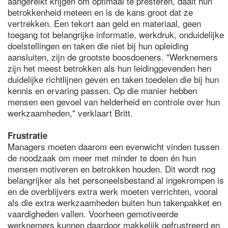
aangereikt krijgen om optimaal te presteren, daalt hun
betrokkenheid meteen en is de kans groot dat ze
vertrekken. Een tekort aan geld en materiaal, geen
toegang tot belangrijke informatie, werkdruk, onduidelijke
doelstellingen en taken die niet bij hun opleiding
aansluiten, zijn de grootste boosdoeners. "Werknemers
zijn het meest betrokken als hun leidinggevenden hen
duidelijke richtlijnen geven en taken toedelen die bij hun
kennis en ervaring passen. Op die manier hebben
mensen een gevoel van helderheid en controle over hun
werkzaamheden," verklaart Britt.
Frustratie
Managers moeten daarom een evenwicht vinden tussen
de noodzaak om meer met minder te doen én hun
mensen motiveren en betrokken houden. Dit wordt nog
belangrijker als het personeelsbestand al ingekrompen is
en de overblijvers extra werk moeten verrichten, vooral
als die extra werkzaamheden buiten hun takenpakket en
vaardigheden vallen. Voorheen gemotiveerde
werknemers kunnen daardoor makkelijk gefrustreerd en