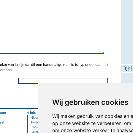
zeker van te zijn dat dit een handmatige reactie is, typ onderstaande
 ernaast.
Wij gebruiken cookies
ent
Info
Mijn Account
Wij maken gebruik van cookies en 
Nieuwsbrief
Inloggen
op onze website te verbeteren, om 
eel
Twitter
Contact
om onze website verkeer te analys
Colofon