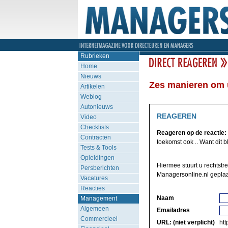
Rubrieken
Home
Nieuws
Zes manieren om 
Artikelen
Weblog
Autonieuws
REAGEREN
Video
Checklists
Reageren op de reactie:
Contracten
toekomst ook .. Want dit blo
Tests & Tools
Opleidingen
Hiermee stuurt u rechtstr
Persberichten
Managersonline.nl geplaa
Vacatures
Reacties
Naam
Management
Algemeen
Emailadres
Commercieel
URL: (niet verplicht)
http