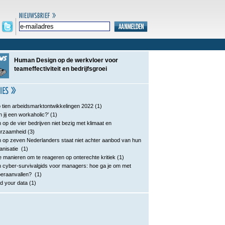
Human Design op de werkvloer voor
teameffectiviteit en bedrijfsgroei
 tien arbeidsmarktontwikkelingen 2022
(1)
n jij een workaholic?’
(1)
 op de vier bedrijven niet bezig met klimaat en
urzaamheid
(3)
 op zeven Nederlanders staat niet achter aanbod van hun
anisatie
(1)
e manieren om te reageren op onterechte kritiek
(1)
 cyber-survivalgids voor managers: hoe ga je om met
eraanvallen?
(1)
d your data
(1)