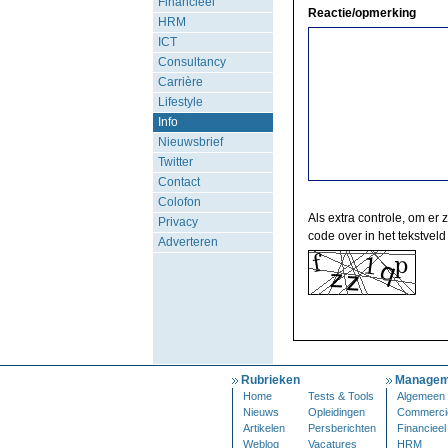
Financieel
Reactie/opmerking
HRM
ICT
Consultancy
Carrière
Lifestyle
Info
Nieuwsbrief
Twitter
Contact
Colofon
Als extra controle, om er 
Privacy
code over in het tekstveld
Adverteren
Rubrieken
Managem
Home
Tests & Tools
Algemeen
Nieuws
Opleidingen
Commerci
Artikelen
Persberichten
Financieel
Weblog
Vacatures
HRM