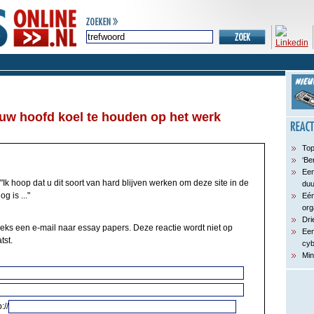
uw hoofd koel te houden op het werk
Top
‘Be
Een
"Ik hoop dat u dit soort van hard blijven werken om deze site in de
du
g is ..."
Eén
org
Dri
eeks een e-mail naar essay papers. Deze reactie wordt niet op
Een
tst.
cyb
Min
://