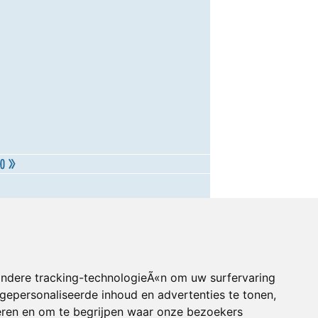
andere tracking-technologieÃ«n om uw surfervaring
gepersonaliseerde inhoud en advertenties te tonen,
eren en om te begrijpen waar onze bezoekers