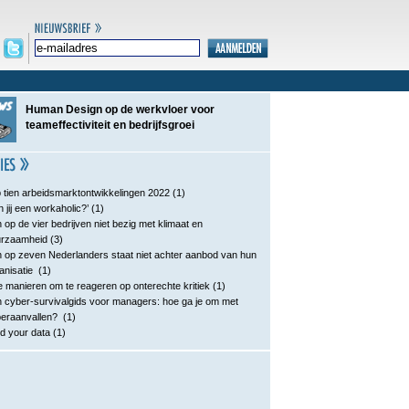
Human Design op de werkvloer voor
teameffectiviteit en bedrijfsgroei
 tien arbeidsmarktontwikkelingen 2022
(1)
n jij een workaholic?’
(1)
 op de vier bedrijven niet bezig met klimaat en
urzaamheid
(3)
 op zeven Nederlanders staat niet achter aanbod van hun
anisatie
(1)
e manieren om te reageren op onterechte kritiek
(1)
 cyber-survivalgids voor managers: hoe ga je om met
eraanvallen?
(1)
d your data
(1)