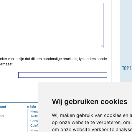
zeker van te zijn dat dit een handmatige reactie is, typ onderstaande
 ernaast.
Wij gebruiken cookies
ent
Info
Mijn Account
Nieuwsbrief
Inloggen
Wij maken gebruik van cookies en 
eel
Twitter
Contact
op onze website te verbeteren, om 
Colofon
om onze website verkeer te analys
Privacy