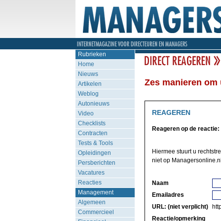
Rubrieken
Home
Nieuws
Zes manieren om 
Artikelen
Weblog
Autonieuws
REAGEREN
Video
Checklists
Reageren op de reactie:
Contracten
Tests & Tools
Hiermee stuurt u rechtstre
Opleidingen
niet op Managersonline.nl
Persberichten
Vacatures
Reacties
Naam
Management
Emailadres
Algemeen
URL: (niet verplicht)
http
Commercieel
Reactie/opmerking