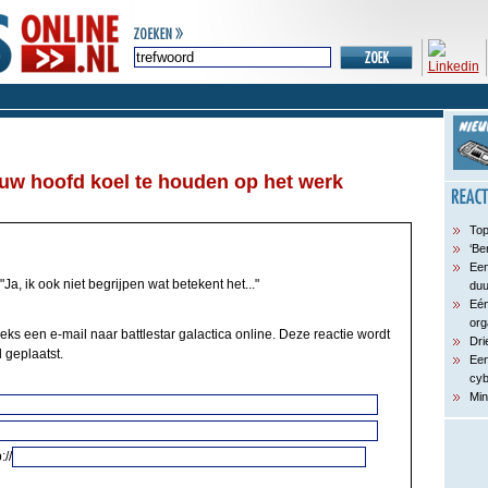
uw hoofd koel te houden op het werk
Top
‘Be
Een
"Ja, ik ook niet begrijpen wat betekent het..."
du
Eén
org
eks een e-mail naar battlestar galactica online. Deze reactie wordt
Dri
 geplaatst.
Een
cyb
Min
://