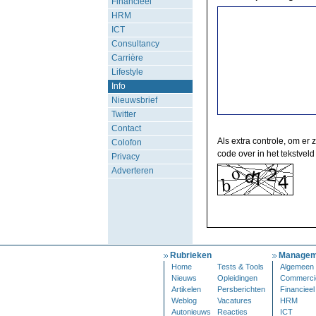
Financieel
HRM
ICT
Consultancy
Carrière
Lifestyle
Info
Nieuwsbrief
Twitter
Contact
Als extra controle, om er 
Colofon
code over in het tekstveld
Privacy
Adverteren
Rubrieken
Managem
Home
Tests & Tools
Algemeen
Nieuws
Opleidingen
Commerci
Artikelen
Persberichten
Financieel
Weblog
Vacatures
HRM
Autonieuws
Reacties
ICT